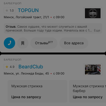
БАРБЕРШОП
TOPGUN
1.0
Минск, Логойский тракт, 21/1
с 09:00
Отзыв
.
Самое худшее, что может случиться с вашей
прической. Больше году туда ходим. Началось все с 1
Еще
неудачного посещения. Перестригали сына 2 мастера.
По итогу просто ужас. Уговорили пойти в другой
филиал к мастеру Сергею. Отличный мастер. Но как
877
Отзывы
Все адреса
только попадаем не к нему! Ужас! Про сервис вообще
молчу. Ни разу пока ждала сына, никто не предложил
даже воды. Волосы моют через раз. Не советую.
БАРБЕРШОП
BeardClub
4.9
Минск, ул. Леонида Беды, 45
с 09:00
Мужская стрижка
Мужская стрижка 
барбер
Цена по запросу
Цена по запросу