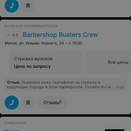
МУЖСКАЯ ПАРИКМАХЕРСКАЯ
Barbershop Busters Crew
4.3
Минск, ул. Кузьмы Чорного, 24
с 10:00
Стрижка мужская
Все цены
Цена по запросу
Отзыв
.
Подапила мужу сертификат на стрижку и
коррекцию бороды в этом барбершопе. Сказать,что мы
Еще
оба довольны-ничего не сказать! Муж впервые
решился отрастить бороду и не пожалел) Помогли
подобрать прическу и проконсультировали,как следует
6
Отзывы
ухаживать за волосами и бородой. Очень порадовало
внимательное отношение ко мне,т.к. я ожидала его.
Время пролетело быстро под сериальчик,с чашкой
чая)) Спасибо!!
БАРБЕРШОП