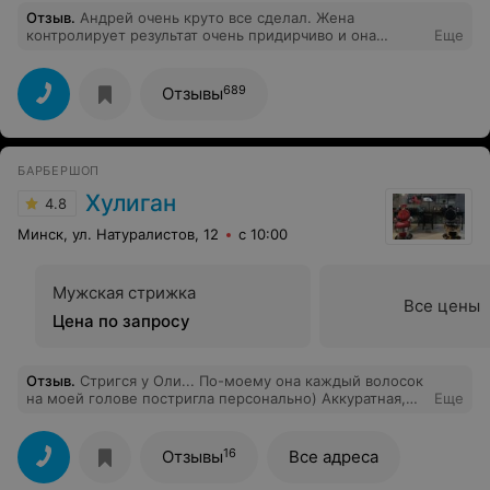
Отзыв
.
Андрей очень круто все сделал. Жена
контролирует результат очень придирчиво и она
Еще
полностью довольна качеством! Буду теперь ходить к
Андрей! P. S. Андрей, запомни плиз мою стрижку.
Чтоб в след раз все то же самое было в точности.
689
Отзывы
Спасибо!
БАРБЕРШОП
Хулиган
4.8
Минск, ул. Натуралистов, 12
с 10:00
Мужская стрижка
Все цены
Цена по запросу
Отзыв
.
Стригся у Оли... По-моему она каждый волосок
на моей голове постригла персонально) Аккуратная,
Еще
приятная, милая барбер! Спасибо, Оля, вы правда
молодец!
16
Отзывы
Все адреса