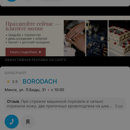
ЭФФЕКТИВНАЯ РЕКЛАМА НА САЙТЕ
БАРБЕРШОП
BORODACH
3.5
Минск, ул. Л.Беды, 31
с 10:00
Отзыв
.
При стрижке машинкой порезали и сильно
поранили кожу, два приличных кровоподтека на шее
Еще
сзади. При этом сделали вид, что все нормально. А
еще у них не оказалось жалобной книги, что вообще
говоря является административным правонарушением
в РБ.