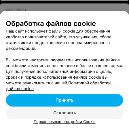
БАРБЕРШОП
Crew Space
Обработка файлов cookie
Минск, ул. Якуба Коласа, 73/3
Выходной
Наш сайт использует файлы cookie для обеспечения
удобства пользователей сайта, его улучшения, сбора
статистики и предоставления персонализированных
БАРБЕРШОП
рекомендаций.
Goldfinch
Минск, Логойский тракт, 22А
с 10:00
Вы можете настроить параметры использования файлов
cookie или изменить свое согласие в более позднее время.
Для получения дополнительной информации о целях,
сроках и порядке использования файлов cookie вы
можете ознакомиться с нашей
Политикой обработки
Смотрите также
файлов cookie
Принять
Салоны массажа на Логойском тракте в Минске
Отклонить
Парикмахерские на Логойском тракте в Минске
Персональные настройки Cookie