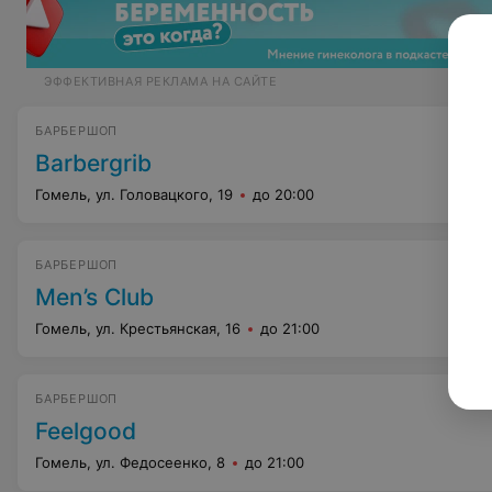
ЭФФЕКТИВНАЯ РЕКЛАМА НА САЙТЕ
БАРБЕРШОП
Barbergrib
Гомель, ул. Головацкого, 19
до 20:00
БАРБЕРШОП
Men’s Club
Гомель, ул. Крестьянская, 16
до 21:00
БАРБЕРШОП
Feelgood
Гомель, ул. Федосеенко, 8
до 21:00