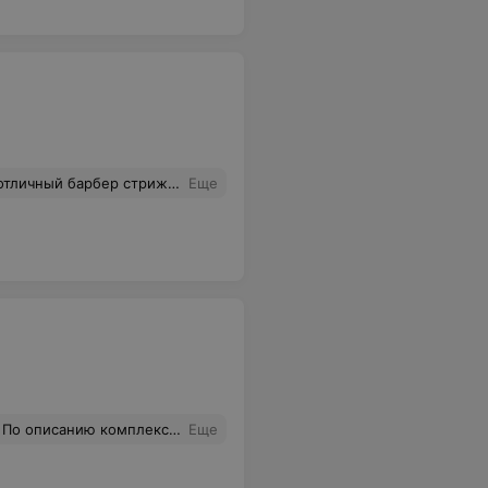
пожелания . Очень понравилось как меня постригла.
Еще
арикмахерскую, но никак не на барбершоп. Я был во многих барберах и есть с чем сравнить! Проблема скорее всего в мастере, я к сожалению, не запомнил как его звали.
Еще