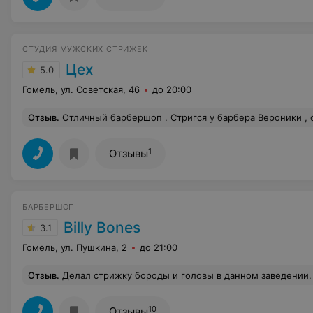
СТУДИЯ МУЖСКИХ СТРИЖЕК
Цех
5.0
Гомель, ул. Советская, 46
до 20:00
Отзыв
.
Отличный барбершоп . Стригся у барбера Вероники , отличный барбер стрижет быстро и очень качественно учитывая все 
1
Отзывы
БАРБЕРШОП
Billy Bones
3.1
Гомель, ул. Пушкина, 2
до 21:00
Отзыв
.
Делал стрижку бороды и головы в данном заведении. По описанию комплекс включал в себя очень много позиций, по факту половина из них только была сделана - мастеру постоянно приходилось указывать на то, что необходимо сделать. Такое ощущение, что он просто выжидал пока пройдёт время, чтобы отпустить клиента. В результате качество стрижки так себе, а сервис тянет на обычную п
10
Отзывы