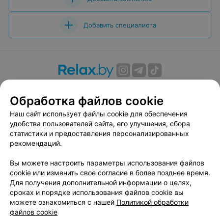
Добавить специалиста
О проекте
Новости проекта
Размещение рекламы
Обработка файлов cookie
Вакансии
Публичный договор
Способы оплаты
Публичный договор по использованию сервиса
Наш сайт использует файлы cookie для обеспечения
«Афиша»
удобства пользователей сайта, его улучшения, сбора
статистики и предоставления персонализированных
Пользовательское соглашение
рекомендаций.
Написать в поддержку
Вы можете настроить параметры использования файлов
Связаться по вопросам сотрудничества
cookie или изменить свое согласие в более позднее время.
Написать руководителю relax.by
Для получения дополнительной информации о целях,
Персональные настройки cookie
сроках и порядке использования файлов cookie вы
можете ознакомиться с нашей
Политикой обработки
Обработка персональных данных
файлов cookie