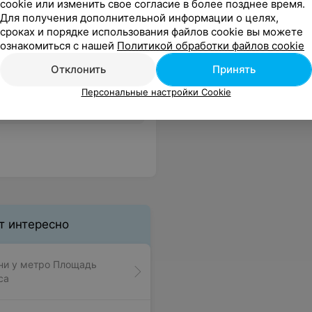
cookie или изменить свое согласие в более позднее время.
Для получения дополнительной информации о целях,
сроках и порядке использования файлов cookie вы можете
ознакомиться с нашей
Политикой обработки файлов cookie
Отклонить
Принять
Персональные настройки Cookie
, так вот в первую очередь нужно просто убирать перед приходом гостей, а не драть с людей деньги Любой ремонт можно угробить не поддерживая чистоту, плюс все же есть - теплый бассейн, правда в нем глядя на ситуацию вокруг просто страшно плавать. Не хотели портить себе вечер, вот и не ушли.
Еще
т интересно
ни у метро Площадь
са