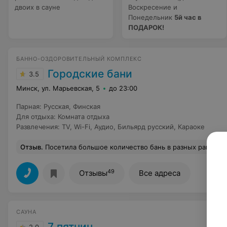
двоих в сауне
Воскресение и
Понедельник
5й час в
ПОДАРОК!
БАННО-ОЗДОРОВИТЕЛЬНЫЙ КОМПЛЕКС
Городские бани
3.5
Минск, ул. Марьевская, 5
до 23:00
Парная
:
Русская
,
Финская
Для отдыха
:
Комната отдыха
Развлечения
:
TV
,
Wi-Fi
,
Аудио
,
Бильярд русский
,
Караоке
Отзыв
.
Посетила большое количество бань в разных районах Минска. Лично для меня- это баня самая лучшая!!! Устраивает все!! Парные, бассейн, персонал, помывочные и т. д. - ни одного минуса не нашла!! Посетив эту баньку- выхожу довольная и счастливая!!! Спасибо всему персо
49
Отзывы
Все адреса
САУНА
7 пятниц