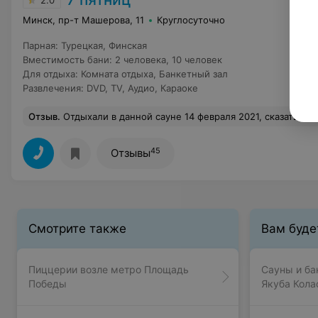
2.0
Минск, пр-т Машерова, 11
Круглосуточно
Парная
:
Турецкая
,
Финская
Вместимость бани
:
2 человека
,
10 человек
Для отдыха
:
Комната отдыха
,
Банкетный зал
Развлечения
:
DVD
,
TV
,
Аудио
,
Караоке
Отзыв
.
Отдыхали в данной сауне 14 февраля 2021, сказать что моему ужасу был предел, его просто не было, один сплошной кошмар! Стоимость данного места не уступает саунам наивысшего уровня. Фото, которое предоставляется на сайте старые, возможно когда-то там было хорошо. На сегодняшний момент, это одна сплошная плесень и чернота, черный бассейн, черные стены, двери, разбитая плитка, которая просто прикрыта ковриками. Все грязное, стеклянные двери в сауну не видели никогда уборки, доска в сауне в плачевном состоянии, просто висит на чем попало, роспись на стенах (возможно когда-то красивая) просто в черной плесени. Как сказал нам администратор - да у нас плохо, да нам нужен ремонт
45
Отзывы
Смотрите также
Вам буде
Пиццерии возле метро Площадь
Сауны и ба
Победы
Якуба Кола