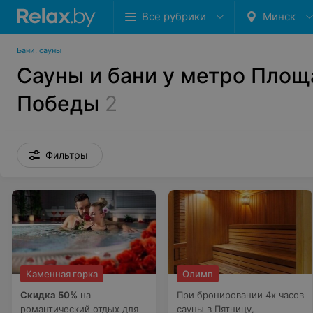
Все рубрики
Минск
Бани, сауны
Сауны и бани у метро Площ
Победы
2
Фильтры
Каменная горка
Олимп
Скидка 50%
на
При бронировании 4х часов
романтический отдых для
сауны в Пятницу,