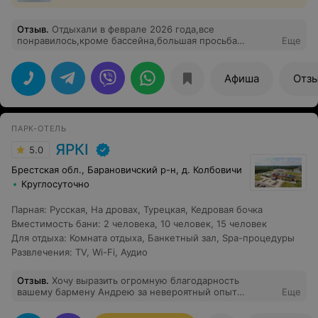
Отзыв
.
Отдыхали в феврале 2026 года,все
понравилось,кроме бассейна,большая просьба
Еще
установить металлические поручни по всему
периметру бассейна чтобы можно было отдохнуть во
время плавания и для страховки,если один человек
Афиша
Отз
включилподводный массаж,то проплывающего рядом
человека подводное течение заносит в водоворот под
воду и даже можно утонуть,а взяться не за
что.Большая недоработка при строительстве
ПАРК-ОТЕЛЬ
бассейна,но ее можно легко исправить.БЛАГОДАРЮ
ЗАРАНЕЕ.
ЯРКI
5.0
Брестская обл., Барановичский р-н, д. Колбовичи
Круглосуточно
Парная
:
Русская
,
На дровах
,
Турецкая
,
Кедровая бочка
Вместимость бани
:
2 человека
,
10 человек
,
15 человек
Для отдыха
:
Комната отдыха
,
Банкетный зал
,
Spa-процедуры
Развлечения
:
TV
,
Wi-Fi
,
Аудио
Отзыв
.
Хочу выразить огромную благодарность
вашему бармену Андрею за невероятный опыт
Еще
знакомства с вашими настойками в винокурне! Это
была не просто дегустация напитков, а настоящее