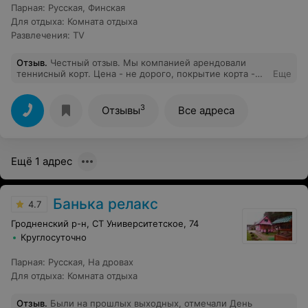
Парная
:
Русская
,
Финская
Для отдыха
:
Комната отдыха
Развлечения
:
TV
Отзыв
.
Честный отзыв. Мы компанией арендовали
теннисный корт. Цена - не дорого, покрытие корта -
Еще
отличное, администратор, который нас встречал -
очень вежливая девушка, всё доходчиво, чётко
объяснила и проводила к самому корту. Так же после
3
Отзывы
Все адреса
игры мы захотели покататься на катере, мы оплатили и
с удовольствием покатались по гребному каналу.
Спасибо большое за качественное обслуживание.
Советуем
Ещё 1 адрес
Банька релакс
4.7
Гродненский р-н, СТ Университетское, 74
Круглосуточно
Парная
:
Русская
,
На дровах
Для отдыха
:
Комната отдыха
Отзыв
.
Были на прошлых выходных, отмечали День