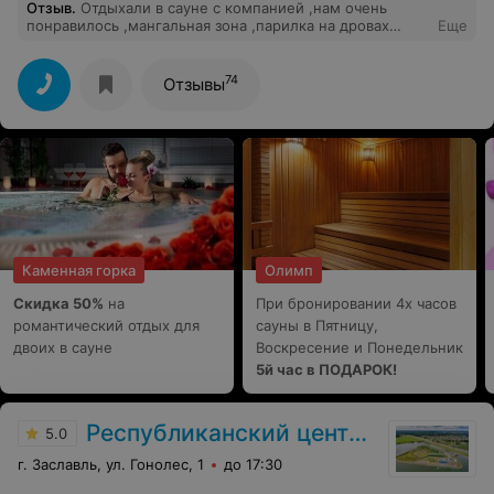
Отзыв
.
Отдыхали в сауне с компанией ,нам очень
понравилось ,мангальная зона ,парилка на дровах
Еще
,персонал обо всем говорит заранее и все
рассказывает и показывает ,бассейн прохладный под
парилку сделан ,остались очень довольны .Спасибо
74
Отзывы
вам ,придем обязательно ещё !!
Каменная горка
Олимп
Скидка 50%
на
При бронировании 4х часов
романтический отдых для
сауны в Пятницу,
двоих в сауне
Воскресение и Понедельник
5й час в ПОДАРОК!
Республиканский центр олимпийской подготовки по гребным видам спорта
5.0
г. Заславль, ул. Гонолес, 1
до 17:30