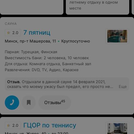
летнему отдыху в одном
месте
САУНА
7 пятниц
2.0
Минск, пр-т Машерова, 11
Круглосуточно
Парная
:
Турецкая
,
Финская
Вместимость бани
:
2 человека
,
10 человек
Для отдыха
:
Комната отдыха
,
Банкетный зал
Развлечения
:
DVD
,
TV
,
Аудио
,
Караоке
Отзыв
.
Отдыхали в данной сауне 14 февраля 2021,
сказать что моему ужасу был предел, его просто не
Еще
было, один сплошной кошмар! Стоимость данного
места не уступает саунам наивысшего уровня. Фото,
которое предоставляется на сайте старые, возможно
45
Отзывы
когда-то там было хорошо. На сегодняшний момент,
это одна сплошная плесень и чернота, черный
бассейн, черные стены, двери, разбитая плитка,
которая просто прикрыта ковриками. Все грязное,
ГЦОР по теннису
стеклянные двери в сауну не видели никогда уборки,
2.0
доска в сауне в плачевном состоянии, просто висит на
Минск, ул. Жудро, 40
до 23:00