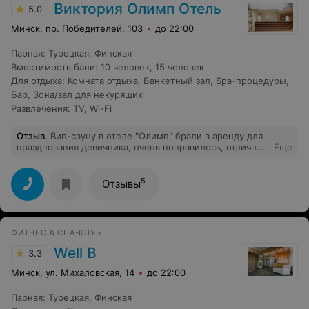
Виктория Олимп Отель
5.0
Минск, пр. Победителей, 103
до 22:00
Парная
:
Турецкая
,
Финская
Вместимость бани
:
10 человек
,
15 человек
Для отдыха
:
Комната отдыха
,
Банкетный зал
,
Spa-процедуры
,
Бар
,
Зона/зал для некурящих
Развлечения
:
TV
,
Wi-Fi
Отзыв
.
Вип-сауну в отеле "Олимп" брали в аренду для
празднования девичника, очень понравилось, отличный
Еще
сервис, брали в аренду караоке, чисто, комфортно,
весело провели время, рекомендую от всей души!
5
Отзывы
ФИТНЕС & СПА-КЛУБ
Well B
3.3
Минск, ул. Михаловская, 14
до 22:00
Парная
:
Турецкая
,
Финская