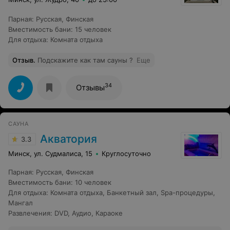
чем попало, роспись на стенах (возможно когда-то
красивая) просто в черной плесени. Как сказал нам
администратор - да у нас плохо, да нам нужен ремонт,
Парная
:
Русская
,
Финская
так вот в первую очередь нужно просто убирать перед
Вместимость бани
:
15 человек
приходом гостей, а не драть с людей деньги Любой
Для отдыха
:
Комната отдыха
ремонт можно угробить не поддерживая чистоту,
плюс все же есть - теплый бассейн, правда в нем
глядя на ситуацию вокруг просто страшно плавать. Не
Отзыв
.
Подскажите как там сауны ?
Еще
хотели портить себе вечер, вот и не ушли.
34
Отзывы
САУНА
Акватория
3.3
Минск, ул. Судмалиса, 15
Круглосуточно
Парная
:
Русская
,
Финская
Вместимость бани
:
10 человек
Для отдыха
:
Комната отдыха
,
Банкетный зал
,
Spa-процедуры
,
Мангал
Развлечения
:
DVD
,
Аудио
,
Караоке