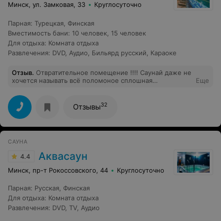
Минск, ул. Замковая, 33
Круглосуточно
обжигает, а именно пропаривает! Даже ребёнку
зашло! Взрослые в восторге! Отдельное спасибо
паровому мастеру Евгению! Парение выше всех
Парная
:
Турецкая
,
Финская
похвал! Прочувствовали, что такое настоящая русская
Вместимость бани
:
10 человек
,
15 человек
баня! Обновляется не только тело, но и дух! В добавок
Для отдыха
:
Комната отдыха
получили несколько ценных советов, как лучше
Развлечения
париться. А еще на очищенное тело можно сделать
:
DVD
,
Аудио
,
Бильярд русский
,
Караоке
уходовые спа-процедуры (очень актуально для
девочек, хотя подойдет всем). Спасибо Наталье за
Отзыв
.
Отвратительное помещение !!!! Саунай даже не
кожу младенца)
хочется называть всё поломоное сплошная
Еще
антисанитария !!!! Обязательно напишу ещё в сан
станцию письмо
32
Отзывы
САУНА
Аквасаун
4.4
Минск, пр-т Рокоссовского, 44
Круглосуточно
Парная
:
Русская
,
Финская
Для отдыха
:
Комната отдыха
Развлечения
:
DVD
,
TV
,
Аудио