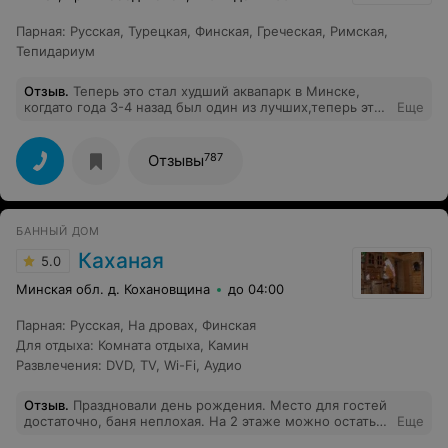
Парная
:
Русская
,
Турецкая
,
Финская
,
Греческая
,
Римская
,
Тепидариум
Отзыв
.
Теперь это стал худший аквапарк в Минске,
когдато года 3-4 назад был один из лучших,теперь это
Еще
оплот антисанитарии, кругом вонь, баню всю зиму
ремонтировали, все закрывали, отключали, в итоге
все-равно бани еле теплые, но зато добавился запах
787
Отзывы
пропитки дерева, видно сэкономили все самое
дешевое. Двери в душ год чинили, они не
закрывались, но когда починили - их теперь еле
откроешь, и потом они сильно хлопают, абсолютно у
БАННЫЙ ДОМ
всех и так каждый раз. Ценник зато подняли в 3 раза,
одни россияне теперь там, абонементы отменили. Все
Каханая
5.0
для белоруссов! Вообщем все деньги уходят не на
поддержание и развитие, а "непонятно куда". Сходил
Минская обл. д. Кохановщина
до 04:00
сегодня, 40 минут походил и убежал оттуда . Да и вода
по прежнему холодная, сэкономили и здесь. Раньше
Парная
:
Русская
,
На дровах
,
Финская
теплая была все время. Спрашивал - мол теперь это
Для отдыха
:
Комната отдыха
,
Камин
какието там особенности обогрева, которых раньше
не было. Но главное - люди и контингент. Беларусы
Развлечения
:
DVD
,
TV
,
Wi-Fi
,
Аудио
теперь туда почти не ходят. Минус аквапарк
Отзыв
.
Праздновали день рождения. Место для гостей
достаточно, баня неплохая. На 2 этаже можно остаться
Еще
ночевать. Хозяйка очень гостеприимная и не