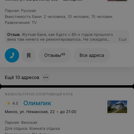
Парная
:
Русская
Вместимость бани
:
2 человека
,
10 человек
,
15 человек
Развлечения
:
TV
Отзыв
.
Жуткая баня, как будто с 80-х годов прошлого
века там ничего не ремонтировалось. Не ожидала
Еще
встретить в наше время нечто подобное. Да и цены
для такого "сервиса" не такие уж и низкие. Больше в
эту баню ни ногой и другим не посоветую.
49
Отзывы
Все адреса
Ещё 10 адресов
ФИЗКУЛЬТУРНО-СПОРТИВНЫЙ КЛУБ
Олимпик
4.0
Минск, ул. Неманская, 22
до 21:00
Парная
:
Финская
Для отдыха
:
Комната отдыха