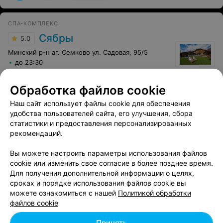
за час-два до назначенного - сауна Таяна отлично
подойдет.
СПА-КОМПЛЕКС
Сябры
5.0
Минский р-н аг. Семково ул. Садовая, 95/5
до 23:30
Парная
:
Русская
,
Турецкая
,
Финская
Обработка файлов cookie
Для отдыха
:
Комната отдыха
Наш сайт использует файлы cookie для обеспечения
Отзыв
.
Отдыхали с друзьями в конце мая. Это было
удобства пользователей сайта, его улучшения, сбора
именно то, что нужно: подальше от городской суеты,
Еще
статистики и предоставления персонализированных
поближе к природе. Сняли домик, жарили шашлыки,
рекомендаций.
баня, прогулки, просто болтали и кайфовали. Отлично
провели время вместе.
9
Отзывы
Вы можете настроить параметры использования файлов
cookie или изменить свое согласие в более позднее время.
Для получения дополнительной информации о целях,
Показать последние 19
сроках и порядке использования файлов cookie вы
можете ознакомиться с нашей
Политикой обработки
файлов cookie
1
2
Принять