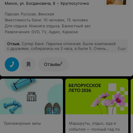
далеко не глупые)) нас 7 человек со своими часами!! 4.
Минск, ул. Богдановича, 8
Круглосуточно
в 21.20 появляется охранник (банщик) и просит нас
удалиться с сауны....вопрос: мы оплатили 3 часа !!
Парная
:
Русская
,
Финская
почему должны покинуть сауну на полчаса раньше? 5.
Вместимость бани
:
10 человек
,
15 человек
Товарищ своей грубостью испортил нам вечер...все же
было 8 марта накануне...мы пришли отдохнуть, а не
Для отдыха
:
Комната отдыха
,
Банкетный зал
напрягаться, извините, на тупые доказательства того,
Развлечения
:
DVD
,
TV
,
Аудио
,
Караоке
который сейчас час))
Отзыв
.
Супер баня. Парилка отличная. Были компанией
с друзьями, собирались на 3 часа, а были 5. Очень
Еще
располагающая атмосфера, администратор просто
огонь, заварил шикарный чай. Рекомендую
2
Отзывы
Тренажерные залы
Маршруты, отдых, еда и
события — полный гид по