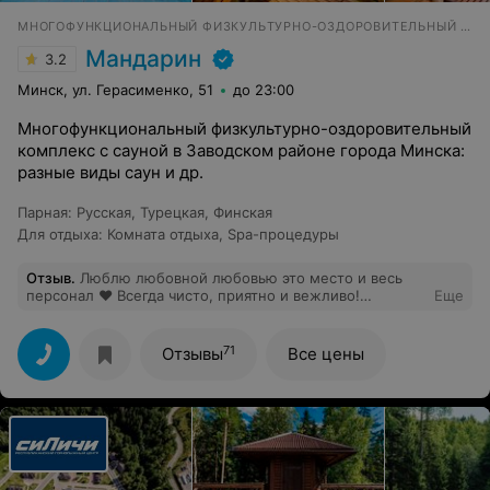
МНОГОФУНКЦИОНАЛЬНЫЙ ФИЗКУЛЬТУРНО-ОЗДОРОВИТЕЛЬНЫЙ КОМПЛЕКС
Мандарин
3.2
Минск, ул. Герасименко, 51
до 23:00
Многофункциональный физкультурно-оздоровительный
комплекс с сауной в Заводском районе города Минска:
разные виды саун и др.
Парная
:
Русская
,
Турецкая
,
Финская
Для отдыха
:
Комната отдыха
,
Spa-процедуры
Отзыв
.
Люблю любовной любовью это место и весь
персонал ♥️ Всегда чисто, приятно и вежливо!
Еще
Благодарю за создание такого прекрасного места и
весь коллектив Мандарина!
71
Отзывы
Все цены