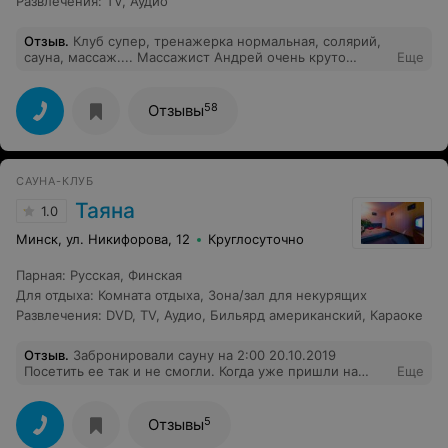
Развлечения
:
TV
,
Аудио
Отзыв
.
Клуб супер, тренажерка нормальная, солярий,
сауна, массаж.... Массажист Андрей очень круто
Еще
делает мне антицеллюлитный массаж, результат
увидела сразу... Еще там бмс есть, как-нибудь
попробую...
58
Отзывы
САУНА-КЛУБ
Таяна
1.0
Минск, ул. Никифорова, 12
Круглосуточно
Парная
:
Русская
,
Финская
Для отдыха
:
Комната отдыха
,
Зона/зал для некурящих
Развлечения
:
DVD
,
TV
,
Аудио
,
Бильярд американский
,
Караоке
Отзыв
.
Забронировали сауну на 2:00 20.10.2019
Посетить ее так и не смогли. Когда уже пришли на
Еще
место,было понятно что там все еще вечеринка в
самом разгаре. Вышел администратор с фразой "а, ну
так я же вам смску прислал". Действительно, прислал,
5
Отзывы
в 0:16. Если хотите чтобы ваш поход втихую отменили