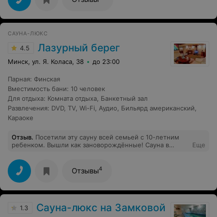
хм, странно вроде недавно травили" . Тараканы,
плесень, вонь, пыль. Никто не убирался наверно с
открытия. В итоге я не купалась, не парилась, и сидела
просто на лавочке... отдых испорчен.. Не советую эту
САУНА-ЛЮКС
сауну категорически . Буду жаловаться в
санпендистанцию Это малая часть фоток
Лазурный берег
4.5
Минск, ул. Я. Коласа, 38
до 23:00
Парная
:
Финская
Вместимость бани
:
10 человек
Для отдыха
:
Комната отдыха
,
Банкетный зал
Развлечения
:
DVD
,
TV
,
Wi-Fi
,
Аудио
,
Бильярд американский
,
Караоке
Отзыв
.
Посетили эту сауну всей семьей с 10-летним
ребенком. Вышли как зановорождённые! Сауна в
Еще
отличном состоянии, после ремонта. Оказывается,
раньше тут были другие хозяева, поэтому и старые
отзывы были не очень. Сейчас же это современная
4
Отзывы
сауна с большой уютной комнатой отдыха, отдельной
комнатой с бильярдом, но самое главное – это,
конечно же, сама парная! Настоящая русская парная! С
комфортной температурой, раскаленными камнями и
Сауна-люкс на Замковой
ароматными травами! Парная по всем правилам:
1.3
широкие полки, вентиляция, температура, которая не