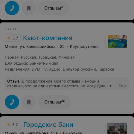
надоедливая. Утром угостила чаем. Если необходим
чайник, микроволновка-пожалуйста, можно
3
Отзывы
воспользоваться. Спасибо большое Светлане за отдых!
САУНА
Кают-компания
3.7
Минск, ул. Кальвариийская, 25
Круглосуточно
Парная
:
Русская
,
Турецкая
,
Финская
Для отдыха
:
Банкетный зал
Развлечения
:
DVD
,
TV
,
Аудио
,
Бильярд русский
,
Караоке
Отзыв
.
В продолжение моего отзыва - эмоций
столько, что на один отзыв вместить не могу Душ - то
Еще
работает , то нет В душе нет перегородок,что совсем
неудобно И приятный бонус - возле душа стоит
большой металлический стол, словно для разделки
40
Отзывы
туш животных
Городские бани
5.0
Минск, ул. Багратиона, 55а
Выходной