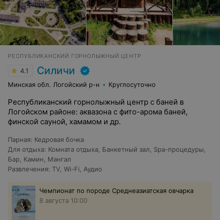
РЕСПУБЛИКАНСКИЙ ГОРНОЛЫЖНЫЙ ЦЕНТР
Силичи
4.1
Минская обл. Логойский р-н
Круглосуточно
Республиканский горнолыжный центр с баней в
Логойском районе: аквазона с фито-арома баней,
финской сауной, хамамом и др.
Парная
:
Кедровая бочка
Для отдыха
:
Комната отдыха
,
Банкетный зал
,
Spa-процедуры
,
Бар
,
Камин
,
Мангал
Развлечения
:
TV
,
Wi-Fi
,
Аудио
Чемпионат по породе Среднеазиатская овчарка
8 августа 10:00