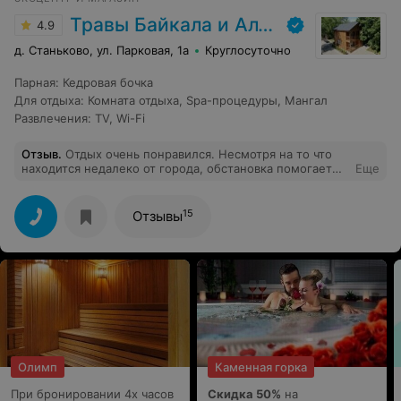
Травы Байкала и Алтая
4.9
д. Станьково, ул. Парковая, 1а
Круглосуточно
Парная
:
Кедровая бочка
Для отдыха
:
Комната отдыха
,
Spa-процедуры
,
Мангал
Развлечения
:
TV
,
Wi-Fi
Отзыв
.
Отдых очень понравился. Несмотря на то что
находится недалеко от города, обстановка помогает
Еще
отвлечься от городской суеты. Домик уютный, чистый,
все есть для комфорта. Хозяйка очень
доброжелательная и приветливая. Обязательно
15
Отзывы
вернемся сюда вновь.
Олимп
Каменная горка
При бронировании 4х часов
Скидка 50%
на