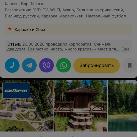
Кальян
,
Бар
,
Мангал
Развлечения
:
DVD
,
TV
,
Wi-Fi
,
Аудио
,
Бильярд американский
,
Бильярд русский
,
Караоке
,
Аэрохоккей
,
Настольный футбол
Караоке и Xbox
Отзыв
.
26.06.2026 проводили корпоратив. Снимали
два дома. Все уютно, чисто, много красивых мест для
Еще
фото. Прекрасный бассейн, было здорово утром
второго дня в нем окунуться. Очень понравилось то,
что место спокойное. Отдельная благодарность
Забронировать
управляющей, Виктории! Очень профессионально и
внимательно относится к пожеланиям гостей. В общем
понравилось ВСЁ! Обязательно посетим это место
ещё.