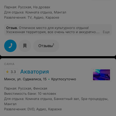
Парная
:
Русская
,
На дровах
Для отдыха
:
Комната отдыха
,
Мангал
Развлечения
:
TV
,
Аудио
,
Караоке
Отзыв
.
Отличное место для культурного отдыха!
Ухоженная территория, все очень чисто и аккуратно.
Еще
Возле беседки сделан навес, что очень удобно на
случай дождя. Есть все необходимое: свч, чайник,
холодильник, посуда и т.д. Хозяева позаботились и
1
Отзывы
даже поставили на стол салфетницу с салфетками.
Вроде мелочь, но приятно!). В общем своих денег
стоит. Мы и наши гости остались очень довольны.
Всем советуем!
САУНА
Акватория
3.3
Минск, ул. Судмалиса, 15
Круглосуточно
Парная
:
Русская
,
Финская
Вместимость бани
:
10 человек
Для отдыха
:
Комната отдыха
,
Банкетный зал
,
Spa-процедуры
,
Мангал
Развлечения
:
DVD
,
Аудио
,
Караоке