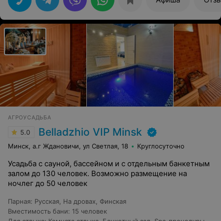
включилподводный массаж,то проплывающего рядом
человека подводное течение заносит в водоворот под
воду и даже можно утонуть,а взяться не за
что.Большая недоработка при строительстве
бассейна,но ее можно легко исправить.БЛАГОДАРЮ
ЗАРАНЕЕ.
АГРОУСАДЬБА
Belladzhio VIP Minsk
5.0
Минск, а.г Ждановичи, ул Светлая, 18
Круглосуточно
Усадьба с сауной, бассейном и с отдельным банкетным
залом до 130 человек. Возможно размещение на
ночлег до 50 человек
Парная
:
Русская
,
На дровах
,
Финская
Вместимость бани
:
15 человек