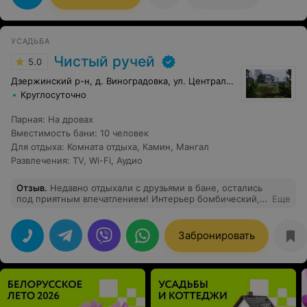
УСАДЬБА
Чистый ручей
5.0
Дзержинский р-н, д. Виноградовка, ул. Центральная, 14
Круглосуточно
Парная
:
На дровах
Вместимость бани
:
10 человек
Для отдыха
:
Комната отдыха
,
Камин
,
Мангал
Развлечения
:
TV
,
Wi-Fi
,
Аудио
Отзыв
.
Недавно отдыхали с друзьями в бане, остались
под приятным впечатлением! Интерьер бомбический, в
Еще
бассейне идеально теплая вода, в парилке
одновременно десятерым помещались, даже
оставались свободные места! Сразу сомневались по
Забронировать
поводу джакузи - пугал морозик на улице, но решили
рискнуть и кайфанули по полной! Короче шикарное
место, есть все для комфортного отдыха: полотенца,
шампуни, фен, тапочки, веники, шапочки, шампуры,
дрова/угли, берите с собой плавки и больше ни о чем
не парьтесь!