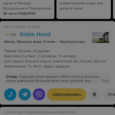
сауны в Пятницу,
романтический отдых для
Воскресение и Понедельник
двоих в сауне
5й час в ПОДАРОК!
БАЗА ОТДЫХА НА ВОДЕ
Robin Hood
4.9
Минск, Минское море, 9 пляж
Круглосуточно
Парная
:
Русская
,
На дровах
Вместимость бани
:
2 человека
,
10 человек
Для отдыха
:
Комната отдыха
,
Банкетный зал
,
Кальян
,
Мангал
Развлечения
:
TV
,
Wi-Fi
,
Аудио
,
Караоке
Отзыв
.
Отдыхали всей семьей в Robin Hood и остались
очень довольны! Большой дом очень уютный, все
Еще
продумано до мелочей- есть все необходимое для
комфортного отдыха. Особенно понравилась русская
баня на дровах и джакузи на открытом воздухе.
Забронировать
Отз
Персонал очень дружелюбный и всегда рады помочь.
Отличное место для тех, кто хочет сбежать от
городской суеты и насладится природой.
ТУРИСТСКО-ОЗДОРОВИТЕЛЬНЫЙ КОМПЛЕКС