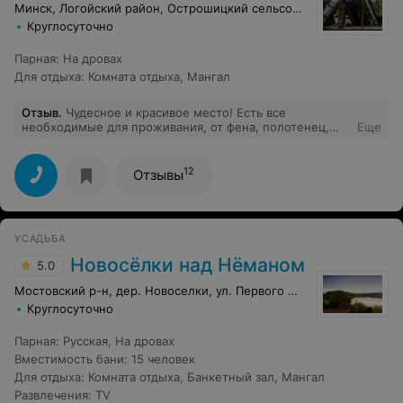
говоря, праздник испорчен. По итогу даже не получили
Минск, Логойский район, Острошицкий сельсовет, СТ Надежда
хоть какие-то словесные извинения. А только угрозы.
Круглосуточно
Парная
:
На дровах
Для отдыха
:
Комната отдыха
,
Мангал
Отзыв
.
Чудесное и красивое место! Есть все
необходимые для проживания, от фена, полотенец,
Еще
банных принадлежностей до штопора, беспроводной
колонки и крутых книг. Сигнал связи и мобильный
интернет почти не работают, но есть вай фай, в общем
12
Отзывы
все условия для отдыха за городом без телефона
(фрилансеры имейте в виду) Хозяева приветливые и
отличные. Купель была нагрета даже слишком хорошо,
ждали часа два, чтобы можно было вообще туда
УСАДЬБА
залезть. Баня с панорамным окном - красиво , но была
очень сухая, может мы чего-то не понимаем,но прям
Новосёлки над Нёманом
5.0
сушило очень сильно, сложно дышать было, но это
мелочи, отдых 10/10
Мостовский р-н, дер. Новоселки, ул. Первого Мая, 5а
Круглосуточно
Парная
:
Русская
,
На дровах
Вместимость бани
:
15 человек
Для отдыха
:
Комната отдыха
,
Банкетный зал
,
Мангал
Развлечения
:
TV