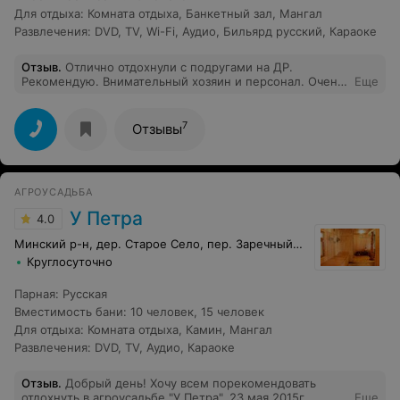
Для отдыха
:
Комната отдыха
,
Банкетный зал
,
Мангал
Развлечения
:
DVD
,
TV
,
Wi-Fi
,
Аудио
,
Бильярд русский
,
Караоке
Отзыв
.
Отлично отдохнули с подругами на ДР.
Рекомендую. Внимательный хозяин и персонал. Очень
Еще
чисто, что не скажешь о 90% минских саун. Включено
все, что может понадобиться. Много помещений, за 5
часов не успели попользоваться всем. Прекрасный
7
Отзывы
отдых.
АГРОУСАДЬБА
У Петра
4.0
Минский р-н, дер. Старое Село, пер. Заречный, 11
Круглосуточно
Парная
:
Русская
Вместимость бани
:
10 человек
,
15 человек
Для отдыха
:
Комната отдыха
,
Камин
,
Мангал
Развлечения
:
DVD
,
TV
,
Аудио
,
Караоке
Отзыв
.
Добрый день! Хочу всем порекомендовать
отдохнуть в агроусадьбе "У Петра". 23 мая 2015г
Еще