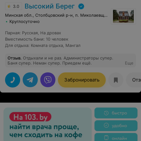
Высокий Берег
3.0
Минская обл., Столбцовский р-н, п. Миколаевщина
Круглосуточно
Парная
:
Русская
,
На дровах
Вместимость бани
:
10 человек
Для отдыха
:
Комната отдыха
,
Мангал
Отзыв
.
Отдыхали и не раз. Администраторы супер.
Баня супер. Неман супер. Приедем ещё.
Еще
Забронировать
Отз