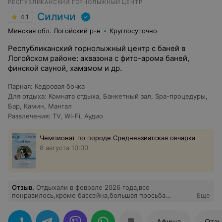
РЕСПУБЛИКАНСКИЙ ГОРНОЛЫЖНЫЙ ЦЕНТР
Силичи
4.1
Минская обл. Логойский р-н
Круглосуточно
Республиканский горнолыжный центр с баней в
Логойском районе: аквазона с фито-арома баней,
финской сауной, хамамом и др.
Парная
:
Кедровая бочка
Для отдыха
:
Комната отдыха
,
Банкетный зал
,
Spa-процедуры
,
Бар
,
Камин
,
Мангал
Развлечения
:
TV
,
Wi-Fi
,
Аудио
Чемпионат по породе Среднеазиатская овчарка
8 августа 10:00
Отзыв
.
Отдыхали в феврале 2026 года,все
понравилось,кроме бассейна,большая просьба
Еще
установить металлические поручни по всему
периметру бассейна чтобы можно было отдохнуть во
время плавания и для страховки,если один человек
Афиша
Отз