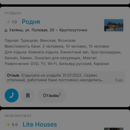
камин. Все наши вопросы решались быстро и с
комфортом для нас. Баня- полный восторг. Много
места, бассейн, просторный второй этаж, где мы
УСАДЬБА
смогли полноценно устроить вечеринку)) благодарю за
такой чудесный отдых ! Мы еще вернемся!
Родня
1.0
д. Узляны, ул. Полевая, 20
Круглосуточно
Парная
:
Турецкая
,
Финская
,
Японская
Вместимость бани
:
2 человека
,
10 человек
,
15 человек
Для отдыха
:
Комната отдыха
,
Банкетный зал
,
Spa-процедуры
,
Кальян
,
Камин
,
Зона/зал для некурящих
,
Мангал
Развлечения
:
DVD
,
TV
,
Wi-Fi
,
Бильярд русский
,
Караоке
Отзыв
.
Отдыхала на усадьбе 31.07.2022. Сервис
отличный, работники бани постоянно находились
Еще
рядом, помогали, подкидывал дрова, регулировали
температуру воды в чане. Но осталось неприятное
впечатление от очень печальной ситуации. В соседнем
1
Отзывы
доме отдыхала компания мужчин, которые находились
не в очень адекватном состоянии. Один из них, как
оказалась, является хозяином данной усадьбы.
Изначальном нам сказали, что дрова входят в
ЭКОКОМПЛЕКС
стоимость, но как выяснилось, они были платные, по
словам "этого хозяина", когда наш товарищ взял дрова,
Lite Houses
5.0
в ответ ему прилетело по голове. Как итог: мягко