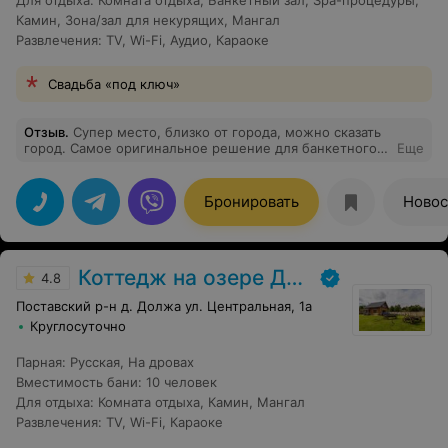
Для отдыха
:
Комната отдыха
,
Банкетный зал
,
Spa-процедуры
,
Камин
,
Зона/зал для некурящих
,
Мангал
Развлечения
:
TV
,
Wi-Fi
,
Аудио
,
Караоке
Свадьба «под ключ»
Отзыв
.
Супер место, близко от города, можно сказать
город. Самое оригинальное решение для банкетного
Еще
зала, от расположения, до оформления. Как бы это не
звучало рекламно и пафосно, но это эклектика нео
античного стиля, классицизма в купе с современными
Бронировать
Новос
решениями. Большой зал, смело на посадку до 100
человек, своя кухня, офигенная, отдельный гостевой
дом с номерами и плюшками ввиде сауны, ухоженная
территория. Хозяева помогут с решениями как декора,
Коттедж на озере Должа
оформления, звука, света (по модному аплайтинга),
4.8
ведущие, фотики, видики на выбор, в общем
Поставский р-н д. Должа ул. Центральная, 1а
организационные услуги.... бесплатно, просто потому
что могут и знают. Ну и цена, ПЕСНЯ ))
Круглосуточно
Парная
:
Русская
,
На дровах
Вместимость бани
:
10 человек
Для отдыха
:
Комната отдыха
,
Камин
,
Мангал
Развлечения
:
TV
,
Wi-Fi
,
Караоке