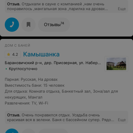
Отзыв
.
Отдыхали в сауне с компанией ,нам очень
понравилось ,мангальная зона ,парилка на дровах
Еще
,персонал обо всем говорит заранее и все
рассказывает и показывает ,бассейн прохладный под
парилку сделан ,остались очень довольны .Спасибо
74
Отзывы
вам ,придем обязательно ещё !!
ДОМ С БАНЕЙ
Камышанка
4.2
Барановичский р-н, дер. Приозерная, ул. Набережная, 1
Круглосуточно
Парная
:
Русская
,
На дровах
Вместимость бани
:
15 человек
Для отдыха
:
Комната отдыха
,
Банкетный зал
,
Зона/зал для
некурящих
,
Мангал
Развлечения
:
TV
,
Wi-Fi
Отзыв
.
Очень понравился отдых. Усадьба очень
красивая вся в зелени. Баня с бассейном супер. Рядом
Еще
возле города на природе. Однозначно рекомендую,
вернёмся ещё.