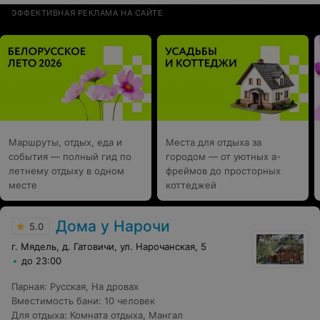
ЭФФЕКТИВНАЯ РЕКЛАМА НА САЙТЕ
Маршруты, отдых, еда и
Места для отдыха за
события — полный гид по
городом — от уютных а-
летнему отдыху в одном
фреймов до просторных
месте
коттеджей
Дома у Нарочи
5.0
г. Мядель, д. Гатовичи, ул. Нарочанская, 5
до 23:00
Парная
:
Русская
,
На дровах
Вместимость бани
:
10 человек
Для отдыха
:
Комната отдыха
,
Мангал