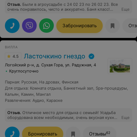
Отзыв
.
Были в агроусадьбе с 24 02 23 по 26 02 23. Все
очень понравилось, чисто и аккуратно. Баня класс!
Еще
Иван нам очень помогал, все оперативно решал.
Спасибо за отличный отдых!!! Минус один: надо
следить за гостями, которые приезжают с собаками и
Забронировать
Отз
не убирают за ними. Анна и Франк.
ВИЛЛА
Ласточкино гнездо
4.5
Логойский р-н, д. Сухая Гора, ул. Радужная, 4
Круглосуточно
Парная
:
Русская
,
На дровах
,
Финская
Для отдыха
:
Комната отдыха
,
Банкетный зал
,
Spa-процедуры
,
Кальян
,
Камин
,
Мангал
Развлечения
:
Аудио
,
Караоке
Отзыв
.
Отличное место для отдыха с семьей! Усадьба
оборудована всем необходимым, очень вкусная кухня,
Еще
просто шикарная баня. Нам очень понравилось!
62
Бронировать
Отзывы