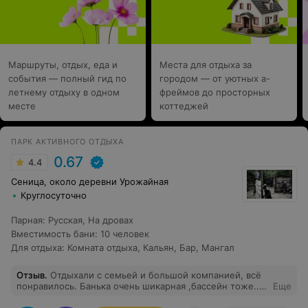
Маршруты, отдых, еда и
Места для отдыха за
события — полный гид по
городом — от уютных а-
летнему отдыху в одном
фреймов до просторных
месте
коттеджей
ПАРК АКТИВНОГО ОТДЫХА
0.67
4.4
Сеница, около деревни Урожайная
Круглосуточно
Парная
:
Русская
,
На дровах
Вместимость бани
:
10 человек
Для отдыха
:
Комната отдыха
,
Кальян
,
Бар
,
Мангал
Отзыв
.
Отдыхали с семьей и большой компанией, всё
понравилось. Банька очень шикарная ,бассейн тоже..
Еще
можно отдохнуть хорошо и не так уж дорого. Можно