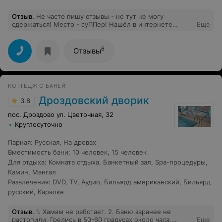
Отзыв
.
Не часто пишу отзывы - но тут не могу
сдержаться! Место - суППер! Нашёл в интернете
Еще
случайно, хотелось просто выехать из города
и"сменить картинку"... А попал в какую-то сказку! Там
есть всё! Очень тихо, слышно только пение птиц!
6
Отзывы
Очень красиво! Уютно! На самом деле - отдых именно
душой! Но даже это не самое главное. Особенно нам
понравилось отношение владельцев к гостям! Мы
поздно вечером приехали (22:00), случайно
КОТТЕДЖ С БАНЕЙ
проскочили магазин, и из продуктов у нас была только
бутылка воды))) - Так влалельцы, узнав об этом,
Дроздовский дворик
3.8
вежливо угостили нас замеченными крыльями
домашней индейки, принесли домашние яйца,
пос. Дроздово ул. Цветочная, 32
овощи....в общем наше питание взяли "на себя"))) Так
Круглосуточно
приятно! А когда высилялись - угостили закатанными
грибами, которые насобирали и приготовили сами)
Парная
:
Русская
,
На дровах
домашней пергой! Сами уехали , а нам разрешили
отдыхать до позднего вечера (хотя выселение обычно
Вместимость бани
:
10 человек
,
15 человек
до 14:00) Просто нет слов...! Расслабились на 300%!
Для отдыха
:
Комната отдыха
,
Банкетный зал
,
Spa-процедуры
,
Камин
,
Мангал
Развлечения
:
DVD
,
TV
,
Аудио
,
Бильярд американский
,
Бильярд
русский
,
Караоке
Отзыв
.
1. Хамам не работает. 2. Баню заранее не
растопили. Грелись в 50-60 градусах около часа,
Еще