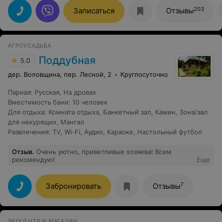
собрать друзей и семью и посетить Вас снова и не
один раз. Инструктора и все сотрудники очень хорошо
203
Записаться
Отзывы
относятся к клиентам.
АГРОУСАДЬБА
Поддубная
5.0
дер. Воловщина, пер. Лесной, 2
Круглосуточно
Парная
:
Русская
,
На дровах
Вместимость бани
:
10 человек
Для отдыха
:
Комната отдыха
,
Банкетный зал
,
Камин
,
Зона/зал
для некурящих
,
Мангал
Развлечения
:
TV
,
Wi-Fi
,
Аудио
,
Караоке
,
Настольный футбол
Отзыв
.
Очень уютно, приветливые хозяева! Всем
рекомендую!
Еще
7
Забронировать
Отзывы
ЭКОЦЕНТР И МАГАЗИН