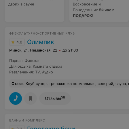
двоих в сауне
Воскресение и
Понедельник
5й час в
ПОДАРОК!
ФИЗКУЛЬТУРНО-СПОРТИВНЫЙ КЛУБ
Олимпик
4.0
Минск, ул. Неманская, 22
до 21:00
Парная
:
Финская
Для отдыха
:
Комната отдыха
Развлечения
:
TV
,
Аудио
Отзыв
.
Клуб супер, тренажерка нормальная, солярий, сауна, массаж.... Массажист Андрей очень круто делает мне антицеллюлитный массаж, результат
58
Отзывы
БАННЫЙ КОМПЛЕКС
Городские бани