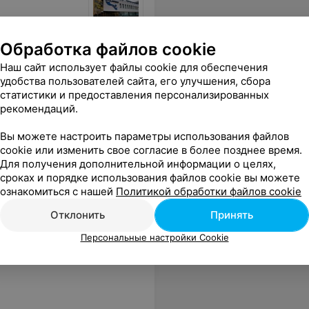
Обработка файлов cookie
Наш сайт использует файлы cookie для обеспечения
удобства пользователей сайта, его улучшения, сбора
ий
статистики и предоставления персонализированных
рекомендаций.
е одеться . Баня до 22.00 я выходила в 22.01 с криками и оскорблениями в свой след от девушки с ресепшена. Получила вместо удовольствия кучу негатива и осадок . Больше не пойду туда никогда и всем своим знакомым буду рассказывать об этой ужасной бане и не приветливом персонале.
Еще
Вы можете настроить параметры использования файлов
cookie или изменить свое согласие в более позднее время.
Для получения дополнительной информации о целях,
сроках и порядке использования файлов cookie вы можете
ознакомиться с нашей
Политикой обработки файлов cookie
Отклонить
Принять
Персональные настройки Cookie