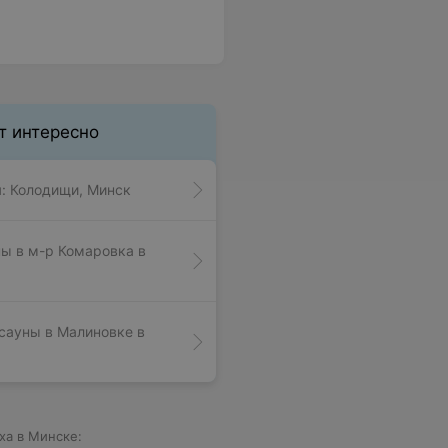
т интересно
я: Колодищи, Минск
ны в м-р Комаровка в
 сауны в Малиновке в
ха в Минске: