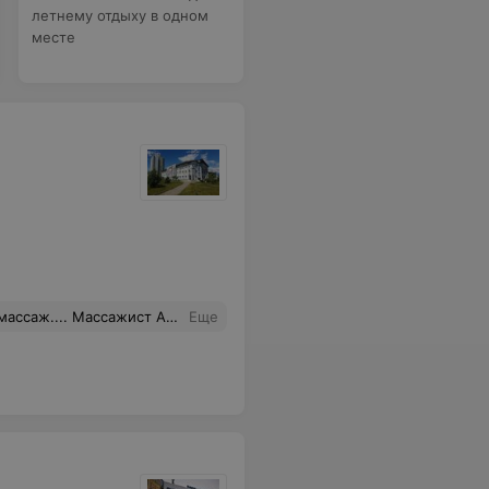
летнему отдыху в одном
месте
 увидела сразу... Еще там бмс есть, как-нибудь попробую...
Еще