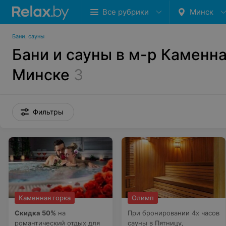
Все рубрики
Минск
Бани, сауны
Бани и сауны в м-р Каменна
Минске
3
Фильтры
Каменная горка
Олимп
Скидка 50%
на
При бронировании 4х часов
романтический отдых для
сауны в Пятницу,