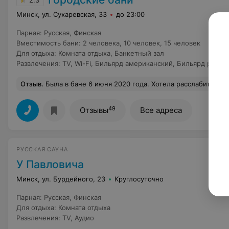
2.3
Минск, ул. Сухаревская, 33
до 23:00
Парная
:
Русская
,
Финская
Вместимость бани
:
2 человека
,
10 человек
,
15 человек
Для отдыха
:
Комната отдыха
,
Банкетный зал
Развлечения
:
TV
,
Wi-Fi
,
Бильярд американский
,
Бильярд русск
Отзыв
.
Была в бане 6 июня 2020 года. Хотела расслабиться, получить удовольствие, а взамен получила кучу негатива. Очень неприветливый персонал. За все время нахождения не было никого , не знала где вход в баню , бассейн . Перед закрытием бани я зашла с маской стоя погреться, а там оказалось парилась себе в удовольствие банщица. Облаяла меня с ног до головы, оскорбляла , собрала весь персонал что бы выгнать меня оттуда . Позвала даже девушек с ресепшена, уборщиц . Странно что еще не милицию,хотя после нее вся ручка была в скрабе . В предбаннике жутко воняло канализацией, прям фу фу фу. Бассейн малюсенький. В раздевалке экономия света , не возможно было даж
49
Отзывы
Все адреса
РУССКАЯ САУНА
У Павловича
Минск, ул. Бурдейного, 23
Круглосуточно
Парная
:
Русская
,
Финская
Для отдыха
:
Комната отдыха
Развлечения
:
TV
,
Аудио