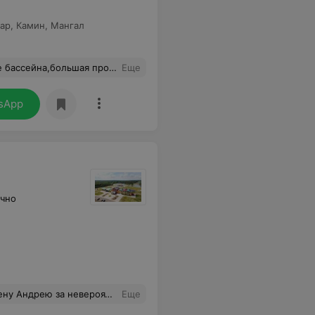
ар
,
Камин
,
Мангал
ду и даже можно утонуть,а взяться не за что.Большая недоработка при строительстве бассейна,но ее можно легко исправить.БЛАГОДАРЮ ЗАРАНЕЕ.
Еще
sApp
очно
йствительно завораживающе. Мы узнали столько нового и интересного! Спасибо за такую чуткую подачу и индивидуальный подход. Настоящий мастер своего дела!
Еще