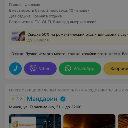
Парная
:
Финская
Вместимость бани
:
2 человека
,
10 человек
Для отдыха
:
Комната отдыха
Развлечения
:
TV
,
Wi-Fi
,
Бильярд американский
Скидка 50% на романтический отдых для двоих в сау
до 30 июля
Отзыв
.
Лучше чем это место, только хозяйки этого места. Все на самом высшем уровне. Сама усадьба, отношение к гостям, забота о самых незначительных мелочах составляет однозначно потрясающее ощущение. Отмечали день рождения в этом прекрасном месте. Остались довольны все!
Viber
WhatsApp
Заброни
МНОГОФУНКЦИОНАЛЬНЫЙ ФИЗКУЛЬТУРНО-ОЗДОРОВИТЕЛЬНЫЙ 
Мандарин
3.2
Минск, ул. Герасименко, 51
до 22:00