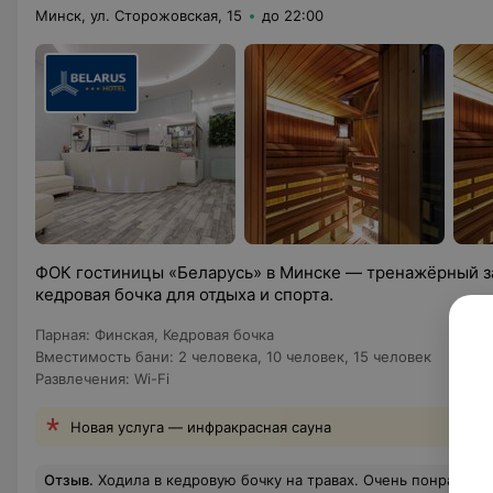
Минск, ул. Сторожовская, 15
до 22:00
ФОК гостиницы «Беларусь» в Минске — тренажёрный за
кедровая бочка для отдыха и спорта.
Парная
:
Финская
,
Кедровая бочка
Вместимость бани
:
2 человека
,
10 человек
,
15 человек
Развлечения
:
Wi-Fi
Новая услуга — инфракрасная сауна
Отзыв
.
Ходила в кедровую бочку на травах. Очень понравился эффект от процедуры. После бочки угостили травяным чаем