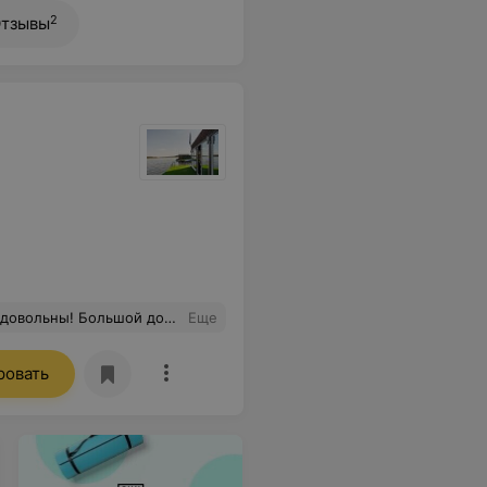
2
тзывы
ный и всегда рады помочь. Отличное место для тех, кто хочет сбежать от городской суеты и насладится природой.
Еще
ровать