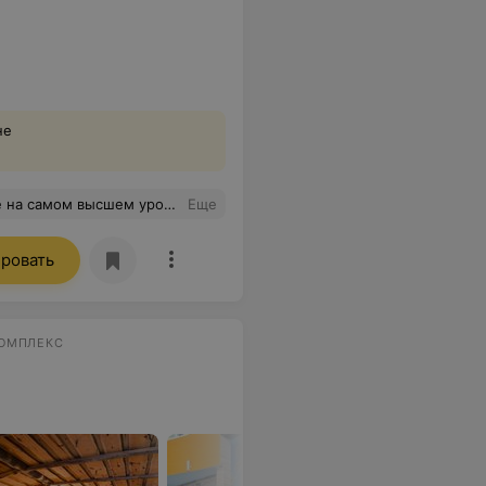
не
 90% отелей и СПА где я был, даже и близко не подбираются к уровню сервиса и заботы о гостях, как в этом месте.
Еще
ровать
КОМПЛЕКС