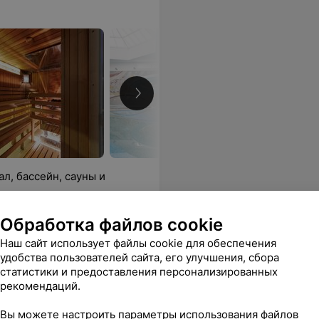
л, бассейн, сауны и
Обработка файлов cookie
Наш сайт использует файлы cookie для обеспечения
удобства пользователей сайта, его улучшения, сбора
статистики и предоставления персонализированных
рекомендаций.
, время посидеть немного "остыть" и отдохнуть.
Еще
Вы можете настроить параметры использования файлов