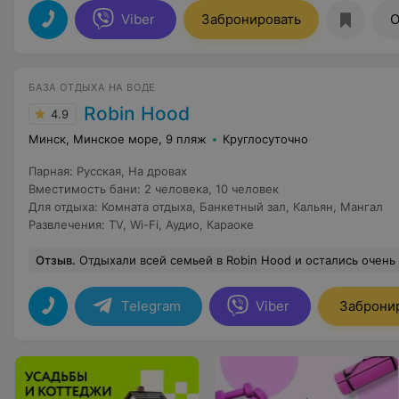
Viber
Забронировать
О
БАЗА ОТДЫХА НА ВОДЕ
Robin Hood
4.9
Минск, Минское море, 9 пляж
Круглосуточно
Парная
:
Русская
,
На дровах
Вместимость бани
:
2 человека
,
10 человек
Для отдыха
:
Комната отдыха
,
Банкетный зал
,
Кальян
,
Мангал
Развлечения
:
TV
,
Wi-Fi
,
Аудио
,
Караоке
Отзыв
.
Отдыхали всей семьей в Robin Hood и остались очень довольны! Большой дом очень уютный, все продумано до мелочей- есть все необходимое для комфортного отдыха. Особенно понравилась русская баня на дровах и джакузи на открытом воздухе. Персонал очень дружелюб
Telegram
Viber
Заброни