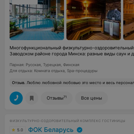
Многофункциональный физкультурно-оздоровительный 
Заводском районе города Минска: разные виды саун и д
Парная
:
Русская
,
Турецкая
,
Финская
Для отдыха
:
Комната отдыха
,
Spa-процедуры
Отзыв
.
Люблю любовной любовью это место и весь персонал ♥️ Всегда чисто, приятно и вежливо! Благодарю за создание тако
71
Отзывы
Все цены
ФИЗКУЛЬТУРНО-ОЗДОРОВИТЕЛЬНЫЙ КОМПЛЕКС ГОСТИНИЦЫ
ФОК Беларусь
5.0