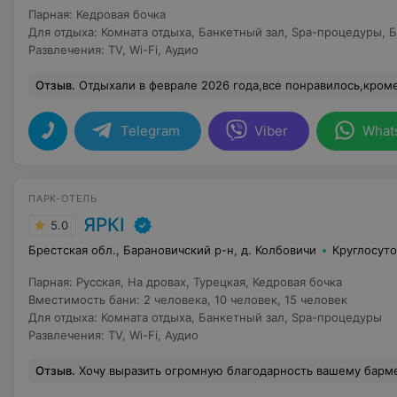
Парная
:
Кедровая бочка
Для отдыха
:
Комната отдыха
,
Банкетный зал
,
Spa-процедуры
,
Б
Развлечения
:
TV
,
Wi-Fi
,
Аудио
Отзыв
.
Отдыхали в феврале 2026 года,все понравилось,кроме бассейна,большая просьба установить металлические поручни по всему периметру бассейна чтобы можно было отдохнуть во время плавания и для страховки,если один человек включилподводный массаж,то проплывающего рядом человека подводное течение заносит в водоворот под во
Telegram
Viber
What
ПАРК-ОТЕЛЬ
ЯРКI
5.0
Брестская обл., Барановичский р-н, д. Колбовичи
Круглосут
Парная
:
Русская
,
На дровах
,
Турецкая
,
Кедровая бочка
Вместимость бани
:
2 человека
,
10 человек
,
15 человек
Для отдыха
:
Комната отдыха
,
Банкетный зал
,
Spa-процедуры
Развлечения
:
TV
,
Wi-Fi
,
Аудио
Отзыв
.
Хочу выразить огромную благодарность вашему бармену Андрею за невероятный опыт знакомства с вашими настойками в винокурне! Это была не просто дегустация напитков, а настоящее погружение в мир вкусов и ароматов. Бармен так увлеченно и профессионально рассказывал о каждой настойке, о её составе, истории создания, о том, какие нотки в ней можно уловить – это было де