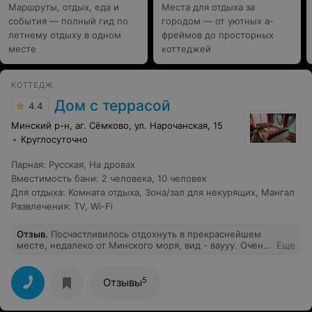
Маршруты, отдых, еда и
Места для отдыха за
события — полный гид по
городом — от уютных а-
летнему отдыху в одном
фреймов до просторных
месте
коттеджей
КОТТЕДЖ
Дом с террасой
4.4
Минский р-н, аг. Сёмково, ул. Нарочанская, 15
Круглосуточно
Парная
:
Русская
,
На дровах
Вместимость бани
:
2 человека
,
10 человек
Для отдыха
:
Комната отдыха
,
Зона/зал для некурящих
,
Мангал
Развлечения
:
TV
,
Wi-Fi
Отзыв
.
Посчастливилось отдохнуть в прекраснейшем
месте, недалеко от Минского моря, вид - ваууу. Очень
Еще
приятные хозяева, дружелюбные, гостеприимные, в
миг решили все несущие вопросы. Есть место для
приготовления шашлыка, терраса с крышей. Все чисто
5
Отзывы
и аккуратно. Спасибо!