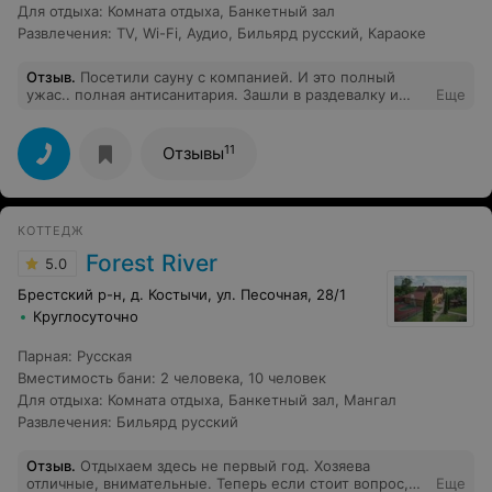
Для отдыха
:
Комната отдыха
,
Банкетный зал
Развлечения
:
TV
,
Wi-Fi
,
Аудио
,
Бильярд русский
,
Караоке
Отзыв
.
Посетили сауну с компанией. И это полный
ужас.. полная антисанитария. Зашли в раздевалку и
Еще
был живой таракан... после этого решила пройтись и
еще поискать сюрпризы, и знаете не прогадала 15+
фото... Администратор на таракана отреагировала так"
11
Отзывы
хм, странно вроде недавно травили" . Тараканы,
плесень, вонь, пыль. Никто не убирался наверно с
открытия. В итоге я не купалась, не парилась, и сидела
просто на лавочке... отдых испорчен.. Не советую эту
КОТТЕДЖ
сауну категорически . Буду жаловаться в
санпендистанцию Это малая часть фоток
Forest River
5.0
Брестский р-н, д. Костычи, ул. Песочная, 28/1
Круглосуточно
Парная
:
Русская
Вместимость бани
:
2 человека
,
10 человек
Для отдыха
:
Комната отдыха
,
Банкетный зал
,
Мангал
Развлечения
:
Бильярд русский
Отзыв
.
Отдыхаем здесь не первый год. Хозяева
отличные, внимательные. Теперь если стоит вопрос,
Еще