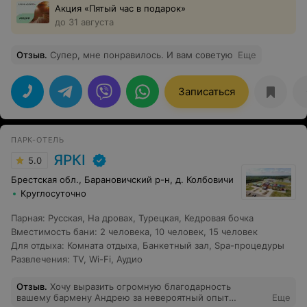
Акция «Пятый час в подарок»
до 31 августа
Отзыв
.
Супер, мне понравилось. И вам советую
Еще
Записаться
ПАРК-ОТЕЛЬ
ЯРКI
5.0
Брестская обл., Барановичский р-н, д. Колбовичи
Круглосуточно
Парная
:
Русская
,
На дровах
,
Турецкая
,
Кедровая бочка
Вместимость бани
:
2 человека
,
10 человек
,
15 человек
Для отдыха
:
Комната отдыха
,
Банкетный зал
,
Spa-процедуры
Развлечения
:
TV
,
Wi-Fi
,
Аудио
Отзыв
.
Хочу выразить огромную благодарность
вашему бармену Андрею за невероятный опыт
Еще