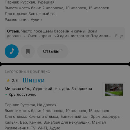
Парная
:
Русская
,
Турецкая
Вместимость бани
:
2 человека
,
10 человек
,
15 человек
Для отдыха
:
Банкетный зал
Развлечения
:
Аудио
Отзыв
.
Часто посещаем бассейн и сауны. Всем
довольны. Очень приятный администратор Людмила
Еще
Вячеславовна - помогает во всём ,с каким вопросом не
обратись всё решит! Отлично справляется со своими
обязанностями, всегда на позитиве! Всем рекомендуем
15
Отзывы
посетить клуб!)
ЗАГОРОДНЫЙ КОМПЛЕКС
Шишки
2.8
Минская обл., Узденский р-н, дер. Загорщина
Круглосуточно
Парная
:
Русская
,
На дровах
Вместимость бани
:
2 человека
,
10 человек
,
15 человек
Для отдыха
:
Комната отдыха
,
Банкетный зал
,
Spa-процедуры
,
Кальян
,
Бар
,
Камин
,
Зона/зал для некурящих
,
Мангал
Развлечения
:
TV
,
Wi-Fi
,
Аудио