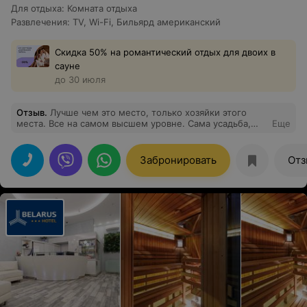
Для отдыха
:
Комната отдыха
Развлечения
:
TV
,
Wi-Fi
,
Бильярд американский
Скидка 50% на романтический отдых для двоих в
сауне
до 30 июля
Отзыв
.
Лучше чем это место, только хозяйки этого
места. Все на самом высшем уровне. Сама усадьба,
Еще
отношение к гостям, забота о самых незначительных
мелочах составляет однозначно потрясающее
ощущение. Отмечали день рождения в этом
Забронировать
Отз
прекрасном месте. Остались довольны все! 90%
отелей и СПА где я был, даже и близко не
подбираются к уровню сервиса и заботы о гостях, как в
этом месте.