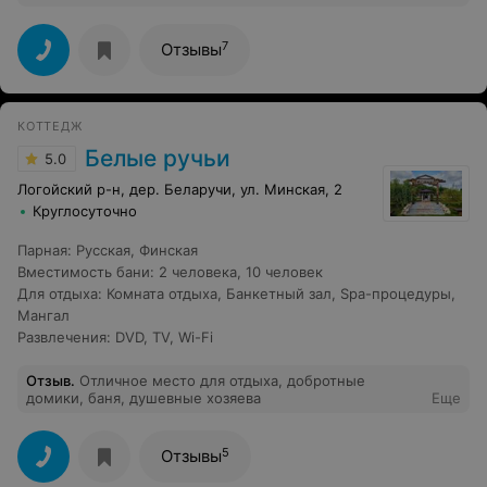
куда ехать что-то отмечать в семье один ответ - Forest
river.
7
Отзывы
КОТТЕДЖ
Белые ручьи
5.0
Логойский р-н, дер. Беларучи, ул. Минская, 2
Круглосуточно
Парная
:
Русская
,
Финская
Вместимость бани
:
2 человека
,
10 человек
Для отдыха
:
Комната отдыха
,
Банкетный зал
,
Spa-процедуры
,
Мангал
Развлечения
:
DVD
,
TV
,
Wi-Fi
Отзыв
.
Отличное место для отдыха, добротные
домики, баня, душевные хозяева
Еще
5
Отзывы