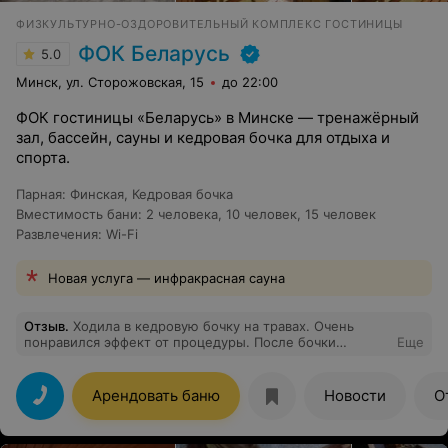
ФИЗКУЛЬТУРНО-ОЗДОРОВИТЕЛЬНЫЙ КОМПЛЕКС ГОСТИНИЦЫ
ФОК Беларусь
5.0
Минск, ул. Сторожовская, 15
до 22:00
ФОК гостиницы «Беларусь» в Минске — тренажёрный
зал, бассейн, сауны и кедровая бочка для отдыха и
спорта.
Парная
:
Финская
,
Кедровая бочка
Вместимость бани
:
2 человека
,
10 человек
,
15 человек
Развлечения
:
Wi-Fi
Новая услуга — инфракрасная сауна
Отзыв
.
Ходила в кедровую бочку на травах. Очень
понравился эффект от процедуры. После бочки
Еще
угостили травяным чаем, время посидеть немного
"остыть" и отдохнуть.
Арендовать баню
Новости
О