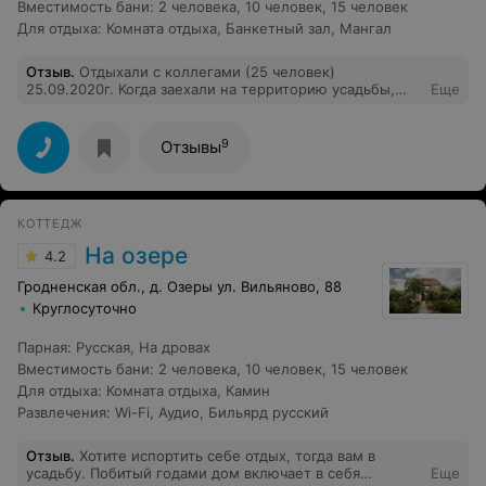
Вместимость бани
:
2 человека
,
10 человек
,
15 человек
Для отдыха
:
Комната отдыха
,
Банкетный зал
,
Мангал
Отзыв
.
Отдыхали с коллегами (25 человек)
25.09.2020г. Когда заехали на территорию усадьбы,
Еще
сразу попали в домашнюю обстановку, которую
создали хозяева со вкусом, уютом, а самое главное с
любовью. Огромная ухоженная территория,
9
Отзывы
обустроенная для проведения досуга. Хороший отдых
в прекрасном живописном месте. Озеро, мечта
любого рыбалова. Для активного отдыха есть
качественная сетка для волейбола, зона барбекю,
КОТТЕДЖ
качели, яблоневый сад. Дом из дерева с большим
танцполом, балкон с видом на озеро, караоке. Русская
На озере
4.2
баня со всеми принадлежностями. Прекрасно провели
время и попарились от души. Гостеприимные и
Гродненская обл., д. Озеры ул. Вильяново, 88
внимательные хозяева: Василий, Елена и их дочь
Круглосуточно
Ангелина, приготовили вкуснейший узбекский плов из
баранины, шашлык, овощи на гриле, красиво сделали
Парная
:
Русская
,
На дровах
сервировку стола. Большое Вам спасибо за волшебную
сказку которую Вы нам подарили своим трудом,
Вместимость бани
:
2 человека
,
10 человек
,
15 человек
искренностью и вниманием. Процветания вашему
Для отдыха
:
Комната отдыха
,
Камин
детищу, в которое вы вкладываете все свои силы,
Развлечения
:
Wi-Fi
,
Аудио
,
Бильярд русский
доброту и любовь! Мы были в восторге! К Вам хочется
вернуться.
Отзыв
.
Хотите испортить себе отдых, тогда вам в
усадьбу. Побитый годами дом включает в себя
Еще