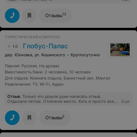
13
Отзывы
ТУРИСТИЧЕСКИЙ КОМПЛЕКС
Глобус-Палас
1.0
дер. Юхновка, ул. Кошинского
Круглосуточно
Парная
:
Русская
,
На дровах
Вместимость бани
:
2 человека
,
10 человек
Для отдыха
:
Комната отдыха
,
Банкетный зал
,
Мангал
Развлечения
:
TV
,
Wi-Fi
,
Аудио
Отзыв
.
Только что дошли руки написать отзыв.
Отдыхали летом. Отличное место. Хоть и просто все,
Еще
но уютно, комфортно, и природа замечательная.
Недалеко от Минска, а цена очень даже хорошая.
2
Отзывы