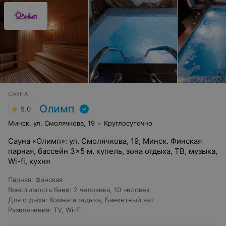
САУНА
Олимп
5.0
Минск, ул. Смолячкова, 19
Круглосуточно
Сауна «Олимп»: ул. Смолячкова, 19, Минск. Финская
парная, бассейн 3×5 м, купель, зона отдыха, ТВ, музыка,
Wi-fi, кухня
Парная
:
Финская
Вместимость бани
:
2 человека
,
10 человек
Для отдыха
:
Комната отдыха
,
Банкетный зал
Развлечения
:
TV
,
Wi-Fi