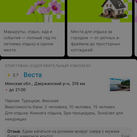
Маршруты, отдых, еда и
Места для отдыха за
события — полный гид по
городом — от уютных а-
летнему отдыху в одном
фреймов до просторных
месте
коттеджей
СПОРТИВНО-ОЗДОРОВИТЕЛЬНЫЙ КОМПЛЕКС
Веста
3.7
Минская обл., Дзержинский р-н, 319 км
до 21:00
Парная
:
Турецкая
,
Финская
Вместимость бани
:
2 человека
,
10 человек
,
15 человек
Для отдыха
:
Комната отдыха
,
Spa-процедуры
,
Зона/зал для
некурящих
Отзыв
.
Едем кататься на роликах вокруг озера с мужем
будет наверное круто)
Еще