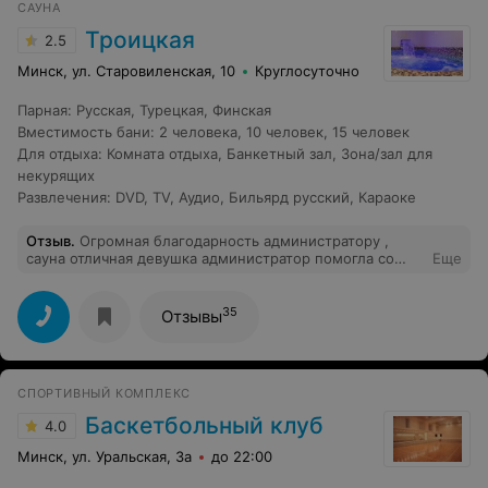
САУНА
Троицкая
2.5
Минск, ул. Старовиленская, 10
Круглосуточно
Парная
:
Русская
,
Турецкая
,
Финская
Вместимость бани
:
2 человека
,
10 человек
,
15 человек
Для отдыха
:
Комната отдыха
,
Банкетный зал
,
Зона/зал для
некурящих
Развлечения
:
DVD
,
TV
,
Аудио
,
Бильярд русский
,
Караоке
Отзыв
.
Огромная благодарность администратору ,
сауна отличная девушка администратор помогла со
Еще
всем , решала любой вопрос бассейн Теплый баня
супер
35
Отзывы
СПОРТИВНЫЙ КОМПЛЕКС
Баскетбольный клуб
4.0
Минск, ул. Уральская, 3а
до 22:00