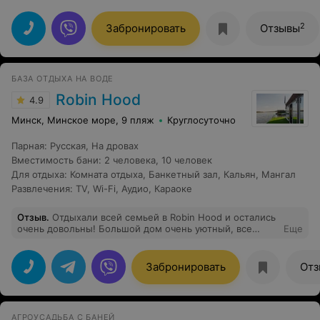
знакомства с вашими настойками в винокурне! Это
была не просто дегустация напитков, а настоящее
погружение в мир вкусов и ароматов. Бармен так
2
Забронировать
Отзывы
увлеченно и профессионально рассказывал о каждой
настойке, о её составе, истории создания, о том, какие
нотки в ней можно уловить – это было действительно
завораживающе. Мы узнали столько нового и
БАЗА ОТДЫХА НА ВОДЕ
интересного! Спасибо за такую чуткую подачу и
индивидуальный подход. Настоящий мастер своего
Robin Hood
4.9
дела!
Минск, Минское море, 9 пляж
Круглосуточно
Парная
:
Русская
,
На дровах
Вместимость бани
:
2 человека
,
10 человек
Для отдыха
:
Комната отдыха
,
Банкетный зал
,
Кальян
,
Мангал
Развлечения
:
TV
,
Wi-Fi
,
Аудио
,
Караоке
Отзыв
.
Отдыхали всей семьей в Robin Hood и остались
очень довольны! Большой дом очень уютный, все
Еще
продумано до мелочей- есть все необходимое для
комфортного отдыха. Особенно понравилась русская
баня на дровах и джакузи на открытом воздухе.
Забронировать
Отз
Персонал очень дружелюбный и всегда рады помочь.
Отличное место для тех, кто хочет сбежать от
городской суеты и насладится природой.
АГРОУСАДЬБА С БАНЕЙ