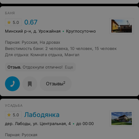
БАНЯ
0.67
5.0
Минский р-н, д. Урожайная
Круглосуточно
Парная
:
Русская
,
На дровах
Вместимость бани
:
2 человека
,
10 человек
,
15 человек
Для отдыха
:
Комната отдыха
,
Мангал
Отзыв
.
Отдохнули отлично!
Еще
2
Отзывы
УСАДЬБА
Лабодянка
5.0
дер. Лабоды, ул. Центральная, 4
до 00:00
Парная
:
Русская