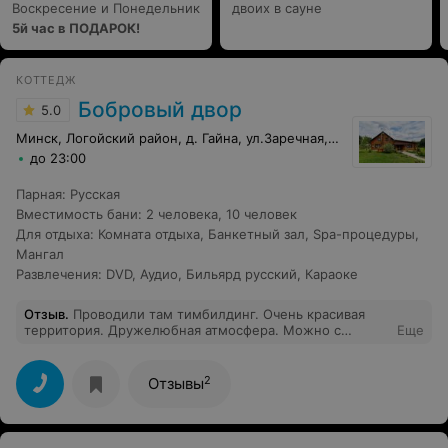
Воскресение и Понедельник
двоих в сауне
5й час в ПОДАРОК!
КОТТЕДЖ
Бобровый двор
5.0
Минск, Логойский район, д. Гайна, ул.Заречная, 33
до 23:00
Парная
:
Русская
Вместимость бани
:
2 человека
,
10 человек
Для отдыха
:
Комната отдыха
,
Банкетный зал
,
Spa-процедуры
,
Мангал
Развлечения
:
DVD
,
Аудио
,
Бильярд русский
,
Караоке
Отзыв
.
Проводили там тимбилдинг. Очень красивая
территория. Дружелюбная атмосфера. Можно с
Еще
собакой. Тепло и хорошо проверили время. Спасибо!
2
Отзывы