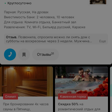
Круглосуточно
Парная
:
Русская
,
На дровах
Вместимость бани
:
2 человека
,
10 человек
Для отдыха
:
Комната отдыха
,
Банкетный зал
Развлечения
:
TV
,
Wi-Fi
,
Бильярд русский
,
Караоке
Отзыв
.
Позвонила, спросила можно ли снять дом с
субботы на воскресенье через 3 недели. Мужчина
Еще
ответил очень грубо «нет, нельзя, если вы хотите
снимать дом с субботы на воскресенье, вы должны
звонить и бронировать за полтора-два месяца». Про
31
Отзывы
эти «правила» нигде не написано. По итогу несколько
раз переспросила и он не дал ответа занят будет дом
или нет. Не ожидали такого.
Олимп
Каменная горка
При бронировании 4х часов
Скидка 50%
на
сауны в Пятницу,
романтический отдых для