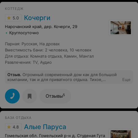
КОТТЕДЖ
Кочерги
5.0
Нарочанский край, дер. Кочерги, 29
Круглосуточно
Парная
:
Русская
,
На дровах
Вместимость бани
:
2 человека
,
10 человек
Для отдыха
:
Комната отдыха
,
Камин
,
Мангал
Развлечения
:
TV
,
Аудио
Отзыв
.
Огромный современный дом как для большой
компании, так и для приватного отдыха. Тихое,
Еще
красивое место. Территория чистая, ухоженная. Озеро
в 10 метрах от дома, можно как искупаться, так и
покататься на катамаранах (входит в стоимость). Также
5
Отзывы
в наличии два велосипеда. Для любителей шашлыка
есть мангал, дрова и все принадлежности.
Рекомендую заказать баню на дровах. Супер!
Отдельное спасибо владельцу усадьбы Алексею.
БАЗА ОТДЫХА
Сделал нам сюрприз, было очень приятно. Конечно,
стоимость проживания не дешевая, но совокупность
Алые Паруса
4.8
тихого, экологичного деревенского отдыха и
шикарных городских условий стоит того. Рекомендую!
Гомельская обл. Гомельский р-н д. Студеная Гута