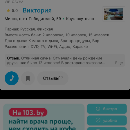
VIP-САУНА
Виктория
5.0
Минск, пр-т Победителей, 59
Круглосуточно
Парная
:
Русская
,
Финская
Вместимость бани
:
2 человека
,
10 человек
,
15 человек
Для отдыха
:
Комната отдыха
,
Spa-процедуры
,
Бар
Развлечения
:
DVD
,
TV
,
Wi-Fi
,
Аудио
,
Караоке
Отзыв
.
Отличная сауна! Отмечали день рождение
друга, нас было 12 человек! В ресторане заказали
Еще
закуски, все быстро и по нашему требованию
подавали! В сауне чисто, приятный и очень вежливый
администратор (вроде Ирина звали, спасибо ей
10
Отзывы
большое), нестандартный дизайн, шикарная барная
стойка, бассейн. Хорошее место для отдыха и
проведения праздников! Рекомендуем!