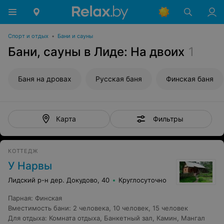
Спорт и отдых
•
Бани и сауны
Бани, сауны в Лиде: На двоих
1
Баня на дровах
Русская баня
Финская баня
Фильтры
Карта
КОТТЕДЖ
У Нарвы
Лидский р-н дер. Докудово, 40
Круглосуточно
Парная
:
Финская
Вместимость бани
:
2 человека
,
10 человек
,
15 человек
Для отдыха
:
Комната отдыха
,
Банкетный зал
,
Камин
,
Мангал