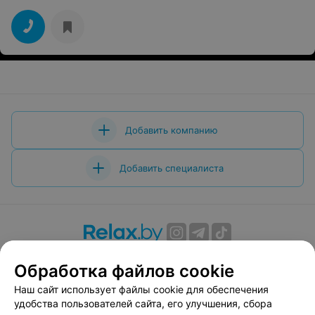
Добавить компанию
Добавить специалиста
О проекте
Новости проекта
Размещение рекламы
Обработка файлов cookie
Вакансии
Публичный договор
Способы оплаты
Наш сайт использует файлы cookie для обеспечения
Публичный договор по использованию сервиса
удобства пользователей сайта, его улучшения, сбора
«Афиша»