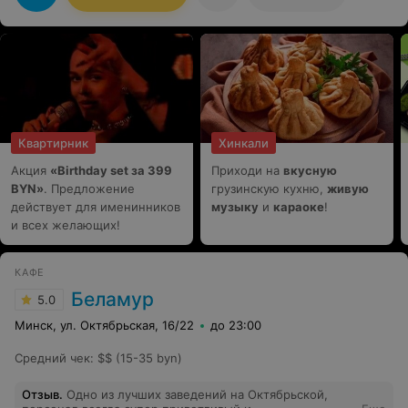
персонал . Всем рекомендую , надо учитывать , что
ресторан семейный , есть отдельные кабинеты .
Квартирник
Хинкали
Акция
«Birthday set за 399
Приходи на
вкусную
BYN»
. Предложение
грузинскую кухню,
живую
действует для именинников
музыку
и
караоке
!
и всех желающих!
КАФЕ
Беламур
5.0
Минск, ул. Октябрьская, 16/22
до 23:00
Средний чек
:
$$ (15-35 byn)
Отзыв
.
Одно из лучших заведений на Октябрьской,