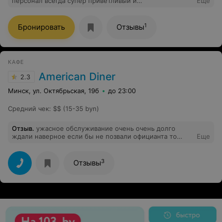
персонал всегда супер приветливый и
Еще
доброжелательный. Рекомендую! Если бы можно
было купить пожизненный абонемент, сделал бы это в
ту же секунду
1
Бронировать
Отзывы
КАФЕ
American Diner
2.3
Минск, ул. Октябрьская, 19б
до 23:00
Средний чек
:
$$ (15-35 byn)
Отзыв
.
ужасное обслуживание очень очень долго
ждали наверное если бы не позвали официанта то
Еще
остались бы голодными кофе не вкусное ну и судя по
всему испорченная курица прям так плохо от салата
мне ещё никогда не было
3
Отзывы