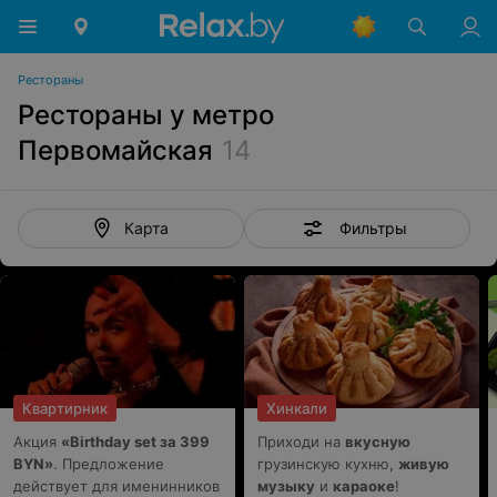
Рестораны
Рестораны у метро
Первомайская
14
Фильтры
Карта
Квартирник
Хинкали
Акция
«Birthday set за 399
Приходи на
вкусную
BYN»
. Предложение
грузинскую кухню,
живую
действует для именинников
музыку
и
караоке
!