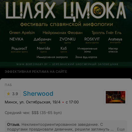
ЭФФЕКТИВНАЯ РЕКЛАМА НА САЙТЕ
ПАБ
Sherwood
3.9
Минск, ул. Октябрьская, 19/4
с 17:00
Средний чек
:
$$$ (35-65 byn)
Отзыв
.
Неклиентоориентированное заведение. С
подругами праздновали девичник, решили заглянуть и
Еще