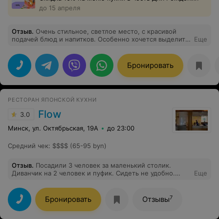
до 15 апреля
Отзыв
.
Очень стильное, светлое место, с красивой
подачей блюд и напитков. Особенно хочется выделить
Еще
обслуживание в лице Дмитрия, всегда подскажет по
меню, всегда с улыбкой и юмором. Приятно
возвращаться вновь.
Бронировать
РЕСТОРАН ЯПОНСКОЙ КУХНИ
Flow
3.0
Минск, ул. Октябрьская, 19А
до 23:00
Средний чек
:
$$$$ (65-95 byn)
Отзыв
.
Посадили 3 человек за маленький столик.
Диванчик на 2 человек и пуфик. Сидеть не удобно.
Еще
Столик совсем маленький. Хотя были столы на 4
человек и потом за них садили двух посетителей.
Заранее вечером позвонили и спросили будет ли
7
Бронировать
Отзывы
Моти. Сказали будет, не волнуйтесь, приезжайте.
Утром Моти не было(( В гардеробе нет номерков,