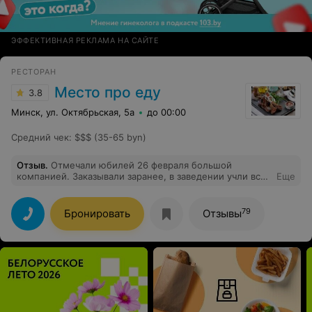
ЭФФЕКТИВНАЯ РЕКЛАМА НА САЙТЕ
РЕСТОРАН
Место про еду
3.8
Минск, ул. Октябрьская, 5а
до 00:00
Средний чек
:
$$$ (35-65 byn)
Отзыв
.
Отмечали юбилей 26 февраля большой
компанией. Заказывали заранее, в заведении учли все
Еще
пожелания. Очень понравилось место. Обслуживание
на высшем уровне, официанты всегда были рядом, но
ненавязчиво. Хорошая кухня, заказывали много разных
79
Бронировать
Отзывы
блюд, и вкус и подача на уровне. Очень уютный
интерьер, комфортная температура в помещении.