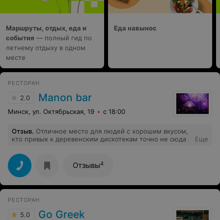
Маршруты, отдых, еда и
Еда навынос
события
— полный гид по
летнему отдыху в одном
месте
РЕСТОРАН
Manon bar
2.0
Минск, ул. Октябрьская, 19
с 18:00
Отзыв
.
Отличное место для людей с хорошим вкусом,
кто привык к деревенским дискотекам точно не сюда
Еще
4
Отзывы
РЕСТОРАН
Go Greek
5.0