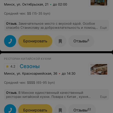
Минск, ул. Октябрьская, 21
до 02:00
Средний чек
:
$$ (15-35 byn)
Отзыв
.
Замечательное место с вкусной едой. Особое
спасибо Станиславу за доброжелательность и помощь
Еще
при выборе блюд.
5
Бронировать
Отзывы
РЕСТОРАН КИТАЙСКОЙ КУХНИ
Сезоны
4.2
Минск, ул. Красноармейская, 36
до 14:30
Средний чек
:
$$$$ (65-95 byn)
Отзыв
.
В Минске единственный качественный
ресторан китайской кухни. Повара с Китая , кухня
Еще
Сычуаньская континентальная . Большой выбор блюд.
Очень все вкусно , надо понимать , что это настоящий
китайский ресторан с подачей как принято в Китае ,
22
Бронировать
Отзывы
очень большие порции . Прекрасный интерьер и