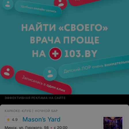
троечку сработали.
ЭФФЕКТИВНАЯ РЕКЛАМА НА САЙТЕ
КАРАОКЕ-КЛУБ | НОЧНОЙ БАР
Mason’s Yard
4.9
Минск, ул. Гурского, 56
с 20:00