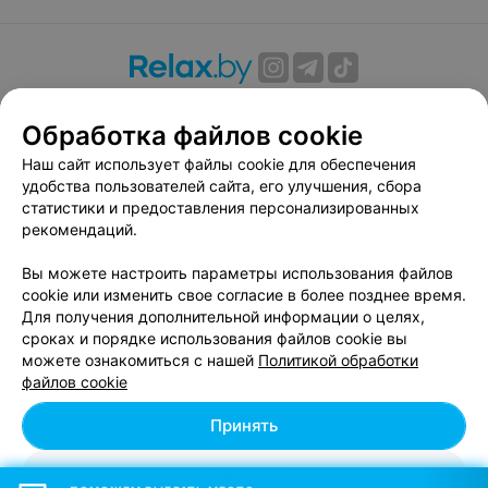
О проекте
Новости проекта
Размещение рекламы
Обработка файлов cookie
Вакансии
Публичный договор
Способы оплаты
Публичный договор по использованию сервиса
Наш сайт использует файлы cookie для обеспечения
«Афиша»
удобства пользователей сайта, его улучшения, сбора
статистики и предоставления персонализированных
Пользовательское соглашение
рекомендаций.
Написать в поддержку
Вы можете настроить параметры использования файлов
Связаться по вопросам сотрудничества
cookie или изменить свое согласие в более позднее время.
Написать руководителю relax.by
Для получения дополнительной информации о целях,
Персональные настройки cookie
сроках и порядке использования файлов cookie вы
можете ознакомиться с нашей
Политикой обработки
Обработка персональных данных
файлов cookie
Принять
© 2026 ООО «Артокс Лаб», УНП 191700409, регистрирующий орган -
Отклонить
Минский горисполком
| 220012, Республика Беларусь, г. Минск,