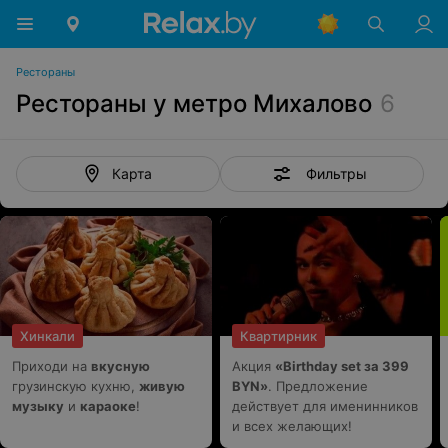
Рестораны
Рестораны у метро Михалово
6
Фильтры
Карта
Хинкали
Квартирник
Приходи на
вкусную
Акция
«Birthday set за 399
грузинскую кухню,
живую
BYN»
. Предложение
музыку
и
караоке
!
действует для именинников
и всех желающих!