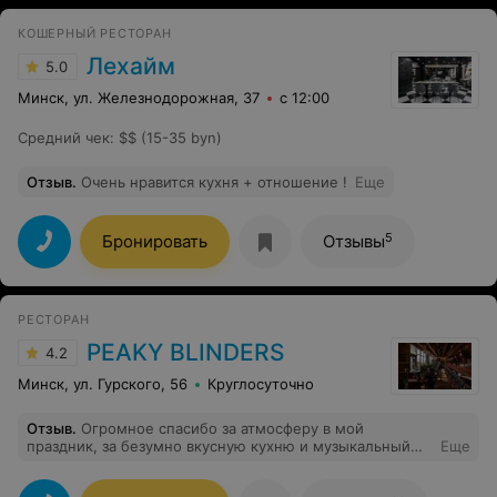
КОШЕРНЫЙ РЕСТОРАН
Лехайм
5.0
Минск, ул. Железнодорожная, 37
с 12:00
Средний чек
:
$$ (15-35 byn)
Отзыв
.
Очень нравится кухня + отношение !
Еще
5
Бронировать
Отзывы
РЕСТОРАН
PEAKY BLINDERS
4.2
Минск, ул. Гурского, 56
Круглосуточно
Отзыв
.
Огромное спасибо за атмосферу в мой
праздник, за безумно вкусную кухню и музыкальный
Еще
вечер. Вы самые любимые ! One Love!