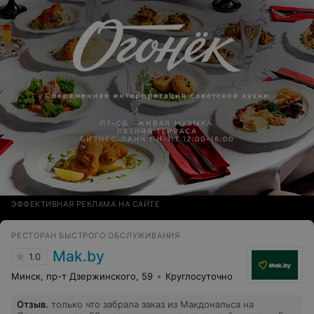
поздравлении очень ждала с несмотря ни на что с
положительным настроем, однако, девушку сидящую
рядом поздравили - меня нет, честно сказать было
неприятно. Также при просьбе принести счет также
попросила скидку, честно признаться просить не особо
хотелось по причине испорченного настроения, скидку
сделали. Не рекомендую.
ЭФФЕКТИВНАЯ РЕКЛАМА НА САЙТЕ
РЕСТОРАН БЫСТРОГО ОБСЛУЖИВАНИЯ
Mak.by
1.0
Минск, пр-т Дзержинского, 59
Круглосуточно
Отзыв
.
только что забрала заказ из Макдональса на