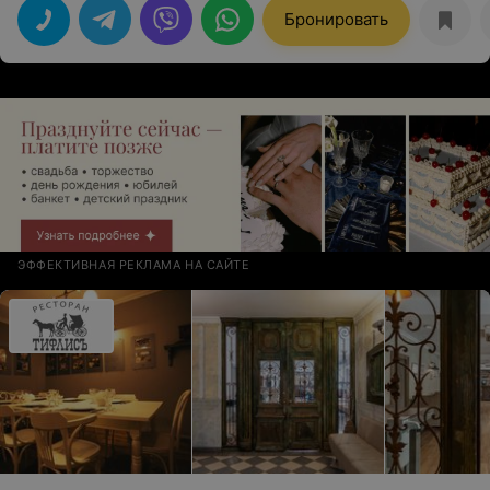
бесподобное обслуживание прекрасное. Спасибо!
Бронировать
ЭФФЕКТИВНАЯ РЕКЛАМА НА САЙТЕ