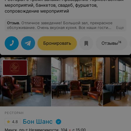
мероприятий, банкетов, свадеб, фуршетов,
сопровождение мероприятий
Отзыв
.
Отличное заведение! Большой зал, прекрасное
обслуживание. Очень вкусная кухня. Все наши гости
Еще
оценили и остались довольны. Спасибо за
организацию нашего мероприятия. Вы наш зал №1.
Будем рекомендовать.
74
Бронировать
Отзывы
РЕСТОРАН
Бон Шанс
4.8
Минск, пр-т Независимости, 104
с 15:00