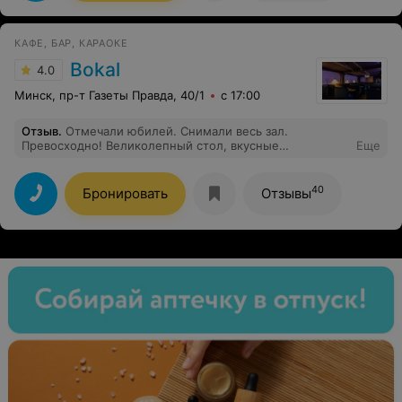
приятное. Обязательно вернемся
КАФЕ, БАР, КАРАОКЕ
Bokal
4.0
Минск, пр-т Газеты Правда, 40/1
с 17:00
Отзыв
.
Отмечали юбилей. Снимали весь зал.
Превосходно! Великолепный стол, вкусные
Еще
разнообразные закуски. Отличный сервис! Хорошая
окустика. Классная диджей! Администратор и
директор пошли навстречу во всех наших просьбах.
40
Бронировать
Отзывы