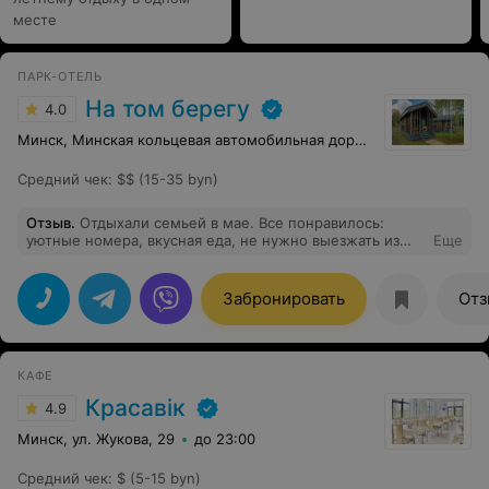
месте
ПАРК-ОТЕЛЬ
На том берегу
4.0
Минск, Минская кольцевая автомобильная дорога, 286
Средний чек
:
$$ (15-35 byn)
Отзыв
.
Отдыхали семьей в мае. Все понравилось:
уютные номера, вкусная еда, не нужно выезжать из
Еще
города, аквапарк в пешей доступности. Что еще нужно
для идеального отдыха?!
Забронировать
Отз
КАФЕ
Красавiк
4.9
Минск, ул. Жукова, 29
до 23:00
Средний чек
:
$ (5-15 byn)