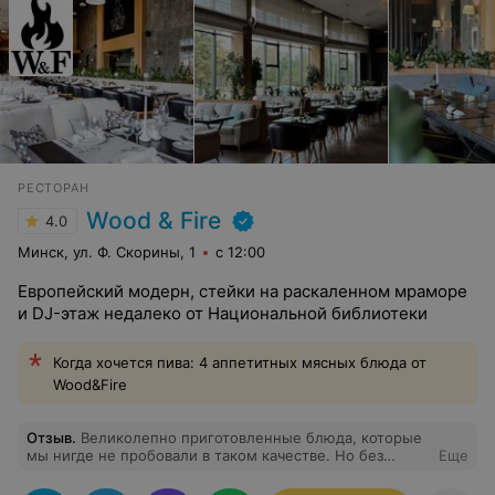
РЕСТОРАН
Wood & Fire
4.0
Минск, ул. Ф. Скорины, 1
с 12:00
Европейский модерн, стейки на раскаленном мраморе
и DJ-этаж недалеко от Национальной библиотеки
Когда хочется пива: 4 аппетитных мясных блюда от
Wood&Fire
Отзыв
.
Великолепно приготовленные блюда, которые
мы нигде не пробовали в таком качестве. Но без
Еще
совершенного обслуживания официанта Дмитрия это
был бы не полный сервис. Качество блюд –