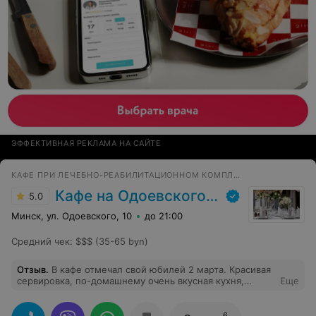
ЭФФЕКТИВНАЯ РЕКЛАМА НА САЙТЕ
КАФЕ ПРИ ЛЕЧЕБНО-РЕАБИЛИТАЦИОННОМ КОМПЛЕКСЕ
Кафе на Одоевского, 10
5.0
Минск, ул. Одоевского, 10
до 21:00
Средний чек
:
$$$ (35-65 byn)
Отзыв
.
В кафе отмечал свой юбилей 2 марта. Красивая
сервировка, по-домашнему очень вкусная кухня,
Еще
превосходное обслуживание, уютный интерьер.
Весьма демократичные цены. Отдельная
благодарность Валентине Алексеевне и Вячеславу за
6