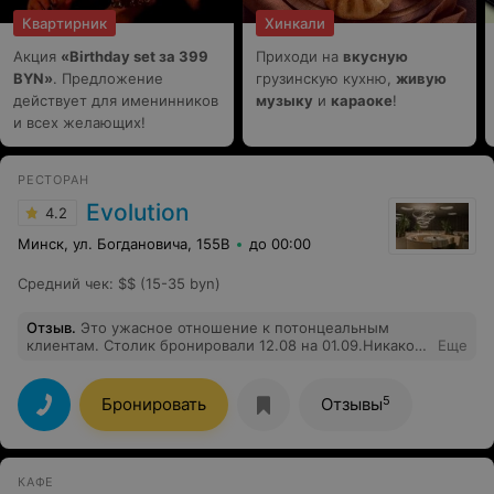
что было отменено три порции. а их все равно
Квартирник
Хинкали
принесли, так его и не возможно было прожевать.
Рыба в кляре это просто название (рыбы нет, а одно
Акция
«Birthday set за 399
Приходи на
вкусную
тесто). Да, я звонила потом администратору и она мне
BYN»
обещала разобраться, но как говориться воз и ныне
. Предложение
грузинскую кухню,
живую
там.
действует для именинников
музыку
и
караоке
!
и всех желающих!
РЕСТОРАН
Evolution
4.2
Минск, ул. Богдановича, 155В
до 00:00
Средний чек
:
$$ (15-35 byn)
Отзыв
.
Это ужасное отношение к потонцеальным
клиентам. Столик бронировали 12.08 на 01.09.Никакой
Еще
обратной связи от ресторана. При попытке самому
дозвониться и уточнить про бронь, по номеру
телефона администратора ответа не было. И только
5
Бронировать
Отзывы
утром 01.09 в инсте на странице ресторана появилось
объявление, что ресторан закрыт на
спецобслуживание. Вот с таким желанием ресторан
Evolution хочет "видеть" своих гостей.
КАФЕ