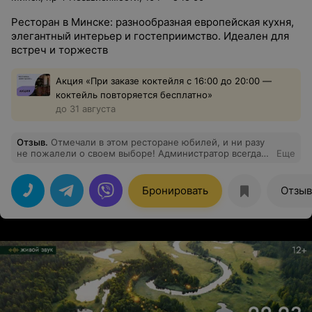
Ресторан в Минске: разнообразная европейская кухня,
элегантный интерьер и гостеприимство. Идеален для
встреч и торжеств
Акция «При заказе коктейля с 16:00 до 20:00 —
коктейль повторяется бесплатно»
до 31 августа
Отзыв
.
Отмечали в этом ресторане юбилей, и ни разу
не пожалели о своем выборе! Администратор всегда
Еще
была на связи, помогла составить идеальное меню,
подсказал по количеству блюд, так что никто не
остался голодным. Горячее подали вовремя, все мясо
Бронировать
Отзы
и закуски были свежими и очень вкусными. Персонал
окружил нас заботой, создав ощущение, будто мы
пришли в гости к близким друзьям. Мероприятие
прошло, как по нотам! Огромное спасибо поварам и
команде официантов за чудесный вечер! Спасибо за
высокий уровень сервиса