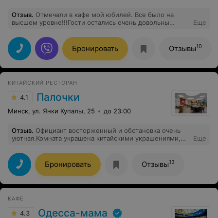
Отзыв
.
Отмечали в кафе мой юбилей. Все было на
высшем уровне!!!Гости остались очень довольны
Еще
кухней, разнообразием блюд. Все очень вкусно и по-
домашнему. Обслуживание было отличное,
понравился персонал, очень приятные девушки
10
Бронировать
Отзывы
администраторы и официанты. Зал очень просторный,
и для танцев, и для того чтобы просто посидеть на
удобных диванчиках во время музыкальной паузы.
Получили море позитивных эмоций. Нам все
КИТАЙСКИЙ РЕСТОРАН
понравилось, хочется вернуться !!!
Палочки
4.1
Минск, ул. Янки Купалы, 25
до 23:00
Отзыв
.
Официант восторженный и обстановка очень
уютная.Комната украшена китайскими украшениями,
Еще
что очень красиво.Я рекомендую китайский
чай.Жареная свиная грудинка настолько вкусная, что
она хорошо сочетается с виски, а китайский
13
Бронировать
Отзывы
кукурузный сок имеет сладкий вкус, который очень
нравится детям. придет снова.
КАФЕ
Одесса-мама
4.3