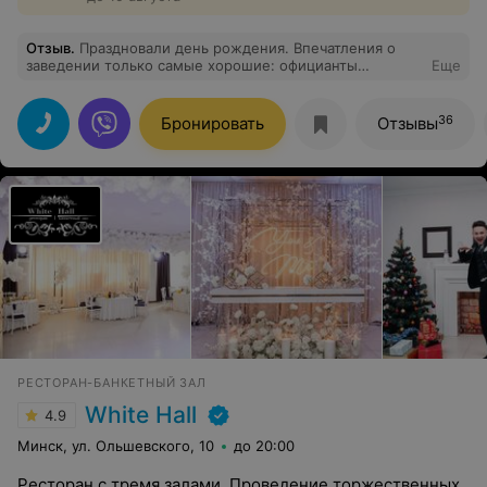
Отзыв
.
Праздновали день рождения. Впечатления о
заведении только самые хорошие: официанты
Еще
приветливые, вежливые, быстрые; еды очень много,
причем еще и вкусной, голодным никто не останется (
а за торт отдельное спасибо кухне!). Контингент
36
Бронировать
Отзывы
отличный, живая музыка и шоу-программа - в самое
сердце. Обязательно вернемся еще) Спасибо за
праздник)
РЕСТОРАН-БАНКЕТНЫЙ ЗАЛ
White Hall
4.9
Минск, ул. Ольшевского, 10
до 20:00
Ресторан с тремя залами. Проведение торжественных