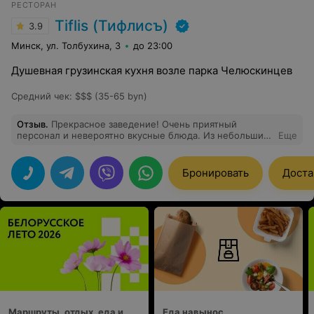
РЕСТОРАН
Tiflis (Тифлисъ)
3.9
Минск, ул. Толбухина, 3
до 23:00
Душевная грузинская кухня возле парка Челюскинцев
Средний чек
:
$$$ (35-65 byn)
Отзыв
.
Прекрасное заведение! Очень приятный
персонал и невероятно вкусные блюда. Из небольших
Еще
нюансов - музыка чуть громковата для спокойного
ужина. Но в целом - абсолютный шик! Обязательно
вернёмся. Рекомендую. :)
Бронировать
Доста
Маршруты, отдых, еда и
Еда навынос