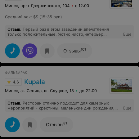
Минск, пр-т Дзержинского, 104
с 12:00
Средний чек
:
$$ (15-35 byn)
Отзыв
.
Первый раз в этом заведении,впечатления
только положительные. Уютно,чисто,интерьер
Еще
интересный. Персонал очень приветливый и добрый,
что не может не радовать! Кухня вкусная, порции не
маленькие, подача красивая. Заведение очень
101
Отзывы
просторное, обязательно вернёмся сюда всей семьёй
вместе с детками. Спасибо Вам большое! Личная
рекомендация-это говяжьи щёчки,это просто
нежнятина
ФАЛЬВАРАК
Kupala
4.6
Минск, аг. Сеница, ш. Слуцкое, 18
до 22:00
Отзыв
.
Ресторан отлично подходит для камерных
мероприятий - крестины, маленькие дни рождения,
Еще
роспись в кругу близких людей. Прекрасная кухня,
демократичный ценник, можно свой алкоголь (за
символическую плату). Приятное обслуживание.
81
Отзывы
Рекомендую к посещению в будние дни, когда не так
много людей. Думаю, вы так же оцените это место по
достоинству!