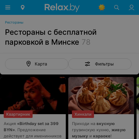
Рестораны
Рестораны с бесплатной
парковкой в Минске
78
Фильтры
Карта
Квартирник
Хинкали
Акция
«Birthday set за 399
Приходи на
вкусную
BYN»
. Предложение
грузинскую кухню,
живую
действует для именинников
музыку
и
караоке
!