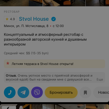
РЕСТОБАР
Stvol House
4.9
Минск, ул. П. Мстиславца, 8
с 12:00
Концептуальный и атмосферный рестобар с
разнообразной авторской кухней и душевным
интерьером
Средний чек
:
$$ (15-35 byn)
Летняя терраса в Stvol House открыта!
Отзыв
.
Очень уютное место с приятной атмосферой и
вкусной едой) был на свидании мне с девушкой все
Еще
очень понравилось)
Бронировать
Новос