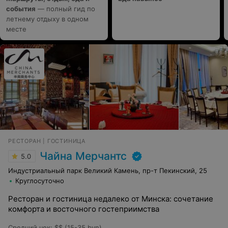
события
— полный гид по
летнему отдыху в одном
месте
РЕСТОРАН | ГОСТИНИЦА
Чайна Мерчантс
5.0
Индустриальный парк Великий Камень, пр-т Пекинский, 25
Круглосуточно
Ресторан и гостиница недалеко от Минска: сочетание
комфорта и восточного гостеприимства
Средний чек
:
$$ (15-35 byn)