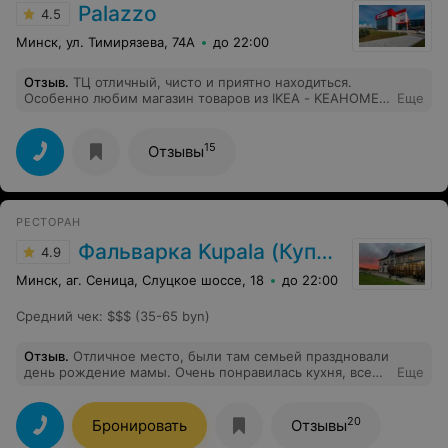
Palazzo
4.5
Минск, ул. Тимирязева, 74А
до 22:00
Отзыв
.
ТЦ отличный, чисто и приятно находиться.
Особенно любим магазин товаров из IKEA - KEAHOME
Еще
(находится на цокольном этаже). Ароматные свечи,
любимые инстаграмные бокалы, стаканы Элизия.
Очень рекомендую!
15
Отзывы
РЕСТОРАН
Фальварка Kupala (Купала)
4.9
Минск, аг. Сеница, Слуцкое шоссе, 18
до 22:00
Средний чек
:
$$$ (35-65 byn)
Отзыв
.
Отличное место, были там семьей праздновали
день рождение мамы. Очень понравилась кухня, все
Еще
вкусное и пиццы из печи это просто огонь.
Обслуживание на высоте, персонал вежливый и
приятный. Маме приподнесли тортик в качестве
20
Бронировать
Отзывы
комплимента и поздравили. Место душевное и