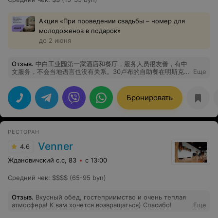
Акция «При проведении свадьбы – номер для
молодоженов в подарок»
до 2 июня
Отзыв
.
中白工业园第一家酒店和餐厅，服务人员很友善，有中
文服务，不会当地语言也没有关系。30卢布的自助餐在明斯克
Еще
市区都找不到，别说离市区30公里的地方了。中餐特别正宗，
很推荐。 Первая гостиница и ресторан в Китайско-
белорусском индустриальном парке. Обслуживающий
Бронировать
персонал очень дружелюбный, а обслуживание на
китайском языке доступно, так что неважно, говорите
ли вы на местном языке. В центре Минска не найти
буфет за 30 рублей, не говоря уже о 30 километрах от
РЕСТОРАН
города. Китайская еда очень аутентичная,
настоятельно рекомендую.
Venner
4.6
Ждановичский с.с, 83
с 13:00
Средний чек
:
$$$$ (65-95 byn)
Отзыв
.
Вкусный обед, гостеприимство и очень теплая
атмосфера! К вам хочется возвращаться) Спасибо!
Еще