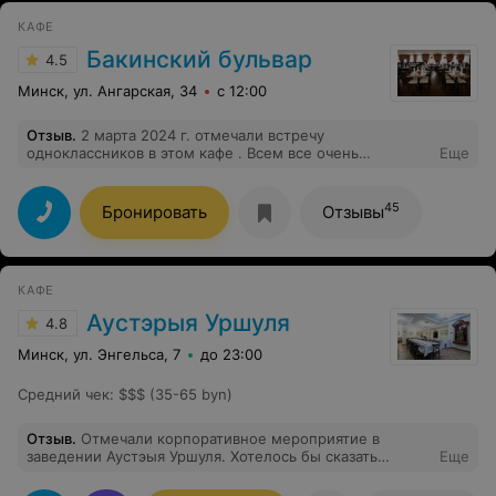
КАФЕ
Бакинский бульвар
4.5
Минск, ул. Ангарская, 34
с 12:00
Отзыв
.
2 марта 2024 г. отмечали встречу
одноклассников в этом кафе . Всем все очень
Еще
понравилось! Отличная еда на любой вкус (от мяса до
рыбы, разнообразие салатов), зажигательная живая
музыка(отдельное спасибо певице за подаренный нам
45
Бронировать
Отзывы
номер), замечательное обслуживание,
непринужденная атмосфера. Однозначно
рекомендуем!
КАФЕ
Аустэрыя Уршуля
4.8
Минск, ул. Энгельса, 7
до 23:00
Средний чек
:
$$$ (35-65 byn)
Отзыв
.
Отмечали корпоративное мероприятие в
заведении Аустэыя Уршуля. Хотелось бы сказать
Еще
спасибо за кухню (цена, качество) всего было много и
вкусно. Музыкальная программа, живое исполнение,