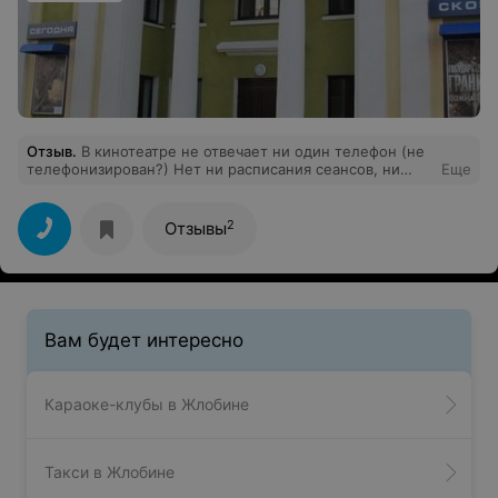
Отзыв
.
В кинотеатре не отвечает ни один телефон (не
телефонизирован?) Нет ни расписания сеансов, ни
Еще
афиш. Похоже этому кинотеатру зритель не нужен....
Зачем давать номера телефонов, если никто не
собирается отвечать на их звонки? И хотели сходить,
2
Отзывы
да видно никто нас там не ждет. Такую и рекламу вам
дадим....
Вам будет интересно
Караоке-клубы в Жлобине
Такси в Жлобине