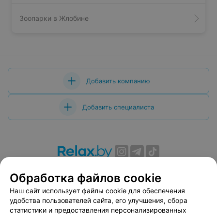
Зоопарки в Жлобине
Добавить компанию
Добавить специалиста
О проекте
Новости проекта
Размещение рекламы
Обработка файлов cookie
Вакансии
Публичный договор
Способы оплаты
Наш сайт использует файлы cookie для обеспечения
Публичный договор по использованию сервиса
удобства пользователей сайта, его улучшения, сбора
«Афиша»
статистики и предоставления персонализированных
Пользовательское соглашение