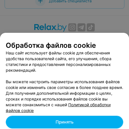
Добавить специалиста
О проекте
Новости проекта
Размещение рекламы
Обработка файлов cookie
Вакансии
Публичный договор
Способы оплаты
Публичный договор по использованию сервиса
Наш сайт использует файлы cookie для обеспечения
«Афиша»
удобства пользователей сайта, его улучшения, сбора
статистики и предоставления персонализированных
Пользовательское соглашение
рекомендаций.
Написать в поддержку
Вы можете настроить параметры использования файлов
Связаться по вопросам сотрудничества
cookie или изменить свое согласие в более позднее время.
Написать руководителю relax.by
Для получения дополнительной информации о целях,
Персональные настройки cookie
сроках и порядке использования файлов cookie вы
можете ознакомиться с нашей
Политикой обработки
Обработка персональных данных
файлов cookie
Принять
© 2026 ООО «Артокс Лаб», УНП 191700409, регистрирующий орган -