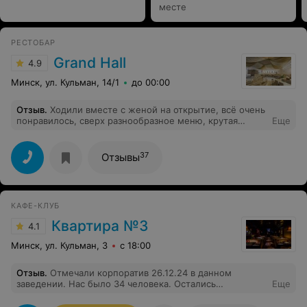
месте
РЕСТОБАР
Grand Hall
4.9
Минск, ул. Кульман, 14/1
до 00:00
Отзыв
.
Ходили вместе с женой на открытие, всё очень
понравилось, сверх разнообразное меню, крутая
Еще
подача коктейлей. Так же заказывали кальян, много
где пробовал кальяны, все супер. В общем, не думал,
что так понравится. Однозначно придём снова уже с
37
Отзывы
друзьями!
КАФЕ-КЛУБ
Квартира №3
4.1
Минск, ул. Кульман, 3
с 18:00
Отзыв
.
Отмечали корпоратив 26.12.24 в данном
заведении. Нас было 34 человека. Остались
Еще
недовольны проверенным временем. Музыка ужасная.
На просьбы включить иную музыку, не реагировал.