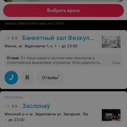
ЭФФЕКТИВНАЯ РЕКЛАМА НА САЙТЕ
Банкетный зал Физкультурно-спортивной базы ФПБ
5.0
Минск, аг. Ждановичи-1, к. 1
до 23:00
Отзыв
.
От лица нашего коллектива тренеров и
спортсменов выражаем огромную благодарность
Еще
работникам столовой за вкусную и разнообразную
пищу, которую они нам готовили на протяжении всего
сбора. Наилучшие пожелания за ваше терпение и
1
Отзывы
понимание. Отдельное огромное спасибо повару и её
команде. Здоровья, успехов и благополучия в их
нелегком труде.
РЕСТОРАН
Заслонаў
4.5
Минский р-н аг. Ждановичи ул. Звездная, 19а
до 23:00