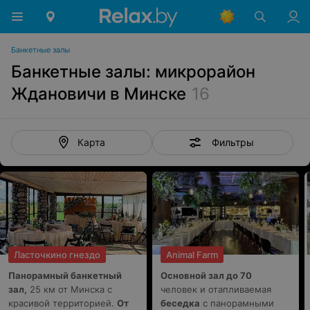
Банкетные залы
Банкетные залы: микрорайон
Ждановичи в Минске
16
Фильтры
Карта
Ласточкино гнездо
Animal Farm
Панорамный банкетный
Основной зал до 70
зал,
25 км от Минска с
человек и отапливаемая
красивой территорией.
От
беседка
с панорамными