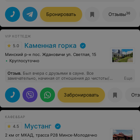
интерьер, внимательное отношение персонала
несмотря на полную посадку. Еда вкусная. Шашлык из
баранины нежный, остальные виды мяса тоже
36
Бронировать
Отзывы
великолепны. Даже элементарная картошка фри
гораздо вкуснее чем в фастфуде. Будем приходить
еще!
VIP КОТТЕДЖ
Каменная горка
5.0
Минский р-н пос. Ждановичи ул. Светлая, 15
Круглосуточно
Отзыв
.
Был вчера с друзьями в сауне. Все
замечательно, начиная от отношения до чистоты/
Еще
порядка/интерьера. Однозначно VIP место. Спасибо,
Раиса! Думаю, что еще не раз к Вам приедем.
Забронировать
Отз
КАФЕ&БАР
Мустанг
4.5
2 км от МКАД, трасса Р28 Минск-Молодечно