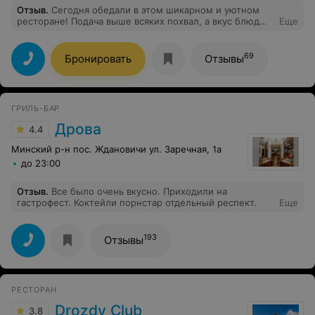
Отзыв
.
Сегодня обедали в этом шикарном и уютном
ресторане! Подача выше всяких похвал, а вкус блюд
Еще
оставил гастрономическое удовольствие! Чисто,
вкусно, и атмосферно у Вас! Спасибо большое Вам за
работу! Видно что Вы это делаете от всей души!
69
Бронировать
Отзывы
ГРИЛЬ-БАР
Дрова
4.4
Минский р-н пос. Ждановичи ул. Заречная, 1а
до 23:00
Отзыв
.
Все было очень вкусно. Приходили на
гастрофест. Коктейли порнстар отдельный респект.
Еще
193
Отзывы
РЕСТОРАН
Drozdy Club
3.8