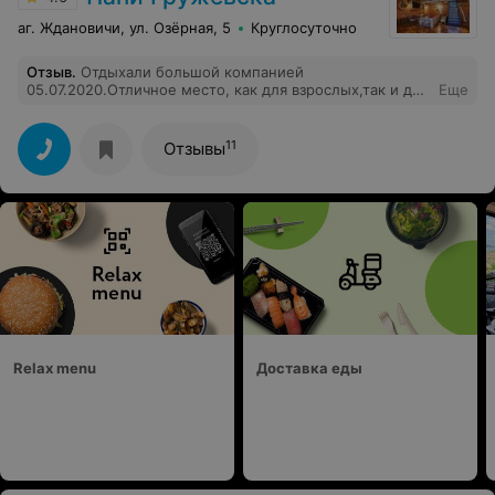
аг. Ждановичи, ул. Озёрная, 5
Круглосуточно
Отзыв
.
Отдыхали большой компанией
05.07.2020.Отличное место, как для взрослых,так и для
Еще
детей.Огромный плюс усадьбы близость к городу, все
смогли без проблем добраться на такси.Большая
территория, красивая усадьба. Спасибо большое Анне
11
Отзывы
хозяйке усадьбы.Все было отлично!Будем приезжать
ещё!
Relax menu
Доставка еды