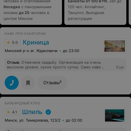
человек и отапливаемая
Банкеты от 100 BYN.
Зал до
беседка
с панорамными
120 чел. Аплайтинг,
окнами
до 25
человек в
Танцпол, Выездная
центре Минска
регистрация
КАФЕ ПРИ САНАТОРИИ
Криница
5.0
Минский р-н аг. Ждановичи
до 23:00
Отзыв
.
Отмечали свадьбу. Организация на очень
высоком уровне. кухне просто супер. Само кафе
Еще
действительно высокого уровня, кожаные диваны,
мраморные полы, всё новенькое.Но самое главное что
порадовало больше всего это адекватная цена на
5
Отзывы
услуги. В общем большое спасибо вам. :))
БИЛЬЯРДНЫЙ КЛУБ
Шпиль
4.1
Минск, ул. Тимирязева, 123/2
до 02:00