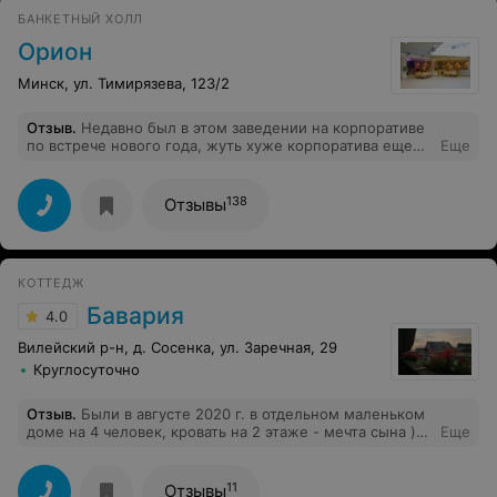
БАНКЕТНЫЙ ХОЛЛ
Орион
Минск, ул. Тимирязева, 123/2
Отзыв
.
Недавно был в этом заведении на корпоративе
по встрече нового года, жуть хуже корпоратива еще
Еще
не было. Еда отвратная, многие коллеги сразу же
вернули официантам горячие блюда (говядина с
рисом) так как мясо было очень жестким
138
Отзывы
единственное,что можно было есть так это холодные
закуски. По поводу развлекательных мероприятий,то
считайте их вообще не было. Играла какая-то рок-
группа, причем исполнение было мягко сказать не
КОТТЕДЖ
очень и какое-то типа караоке, которое быстро
закончилось. В добавок напрягало еще то, что курилка
Бавария
4.0
была сразу за столами в стеклянном холле,что для
меня как некурящего человека унизительно. Короче
Вилейский р-н, д. Сосенка, ул. Заречная, 29
вечер был испорчен. Никому не посоветую это
Круглосуточно
заведение.
Отзыв
.
Были в августе 2020 г. в отдельном маленьком
доме на 4 человек, кровать на 2 этаже - мечта сына )))
Еще
Всё очень чисто и уютно, сделано качественно и с
любовью. Хозяин и персонал приветливые, все
организовано на отличном уровне. Оригинальный
11
Отзывы