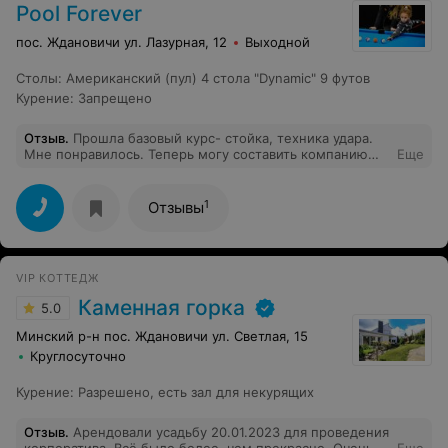
Pool Forever
пос. Ждановичи ул. Лазурная, 12
Выходной
Столы
:
Американский (пул) 4 стола "Dynamic" 9 футов
Курение
:
Запрещено
Отзыв
.
Прошла базовый курс- стойка, техника удара.
Мне понравилось. Теперь могу составить компанию
Еще
друзьям в клубе.
1
Отзывы
VIP КОТТЕДЖ
Каменная горка
5.0
Минский р-н пос. Ждановичи ул. Светлая, 15
Круглосуточно
Курение
:
Разрешено, есть зал для некурящих
Отзыв
.
Арендовали усадьбу 20.01.2023 для проведения