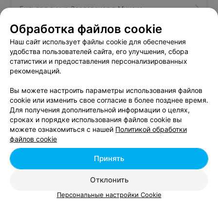
Бильярд в м-р Заславская в Минске
Обработка файлов cookie
Бильярд в м-р Комаровка в Минске
Наш сайт использует файлы cookie для обеспечения
удобства пользователей сайта, его улучшения, сбора
статистики и предоставления персонализированных
Бильярд в м-р Харьковская в Минске
рекомендаций.
Вы можете настроить параметры использования файлов
cookie или изменить свое согласие в более позднее время.
Для получения дополнительной информации о целях,
сроках и порядке использования файлов cookie вы
можете ознакомиться с нашей
Политикой обработки
Добавить компанию
файлов cookie
Добавить специалиста
Принять
Отклонить
Персональные настройки Cookie
О проекте
Новости проекта
Размещение рекламы