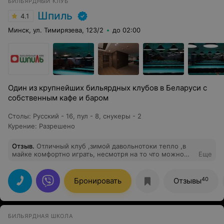
БИЛЬЯРДНЫЙ КЛУБ
Шпиль
4.1
Минск, ул. Тимирязева, 123/2
до 02:00
Один из крупнейших бильярдных клубов в Беларуси с
собственным кафе и баром
Столы
:
Русский - 16, пул - 8, снукеры - 2
Курение
:
Разрешено
Отзыв
.
Отличный клуб ,зимой давольнотоки тепло ,в
майке комфортно играть, несмотря на то что можно
Еще
купить ,в помещении нет запаха дыма, и вытяжки
справляются хорошо, замечательный персонал
,бармен и официанты, что не могу отметить это
40
Бронировать
Отзывы
вкусный кофе, всем советую посетить это заведение!
БИЛЬЯРДНАЯ ШКОЛА