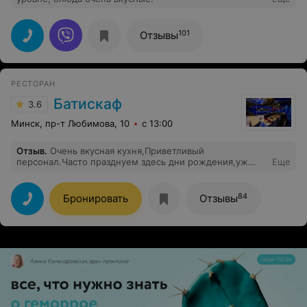
101
Отзывы
РЕСТОРАН
Батискаф
3.6
Минск, пр-т Любимова, 10
с 13:00
Отзыв
.
Очень вкусная кухня,Приветливый
персонал.Часто празднуем здесь дни рождения,уж
Еще
очень нравится нам это место.Советую всем друзьям
сходить и насладится этим прекрасным местом.
84
Бронировать
Отзывы