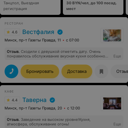
Танцпол, Выездная
30 BYN/чел, до 100 посад.
регистрация
мест
РЕСТОРАН
Вестфалия
4.6
Минск, пр-т Газеты Правда, 11
с 07:00
Отзыв
.
Сходили с девушкой отметить дату. Очень
понравилось обслуживание вкусная кухня особенно
Еще
понравились блюда которые рекомендует шеф.
Хотелось бы наглядное меню.
Бронировать
Доставка
Отзы
КАФЕ
Таверна
4.4
Минск, пр-т Газеты Правда, 20
с 12:00
Отзыв
.
Заведение на высоком уровне!Кухня,
атмосфера, обслуживание огонь!
Еще