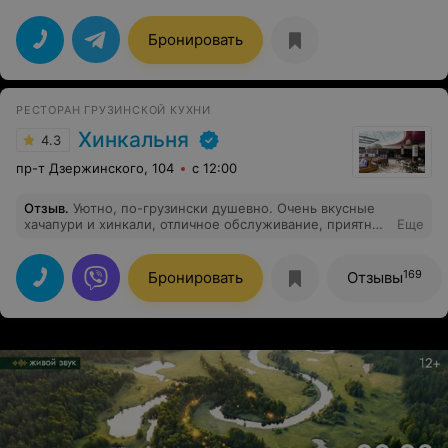
Бронировать
РЕСТОРАН ГРУЗИНСКОЙ КУХНИ
Хинкальня
4.3
пр-т Дзержинского, 104
с 12:00
Отзыв
.
Уютно, по-грузински душевно. Очень вкусные
хачапури и хинкали, отличное обслуживание, приятные
Еще
цены и классная музыка
169
Бронировать
Отзывы