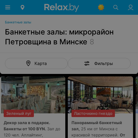
Банкетные залы
Банкетные залы: микрорайон
Петровщина в Минске
8
Фильтры
Карта
Зеленый луг
Ласточкино гнездо
Декор зала в подарок.
Панорамный банкетный
Банкеты от 100 BYN.
Зал до
зал,
25 км от Минска с
120 чел. Аплайтинг,
красивой территорией.
От