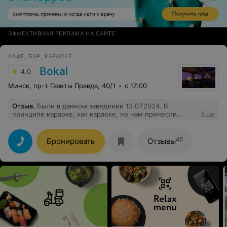
ЭФФЕКТИВНАЯ РЕКЛАМА НА САЙТЕ
КАФЕ, БАР, КАРАОКЕ
Bokal
4.0
Минск, пр-т Газеты Правда, 40/1
с 17:00
Отзыв
.
Были в данном заведении 13.07.2024. В
принципе караоке, как караоке, но нам принесли
Еще
мясную тарелку со стойким запахом пропавшего мяса
,а также отказались возвращать ранее внесенные
деньги, как депозит. Ужасное место...........
40
Бронировать
Отзывы