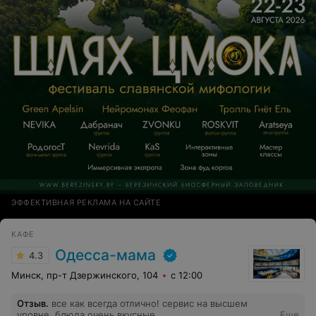
ЭФФЕКТИВНАЯ РЕКЛАМА НА САЙТЕ
КАФЕ
Одесса-мама
4.3
Минск, пр-т Дзержинского, 104
с 12:00
Отзыв
.
все как всегда отлично! сервис на высшем
уровне, блюда очень вкусные.
Еще