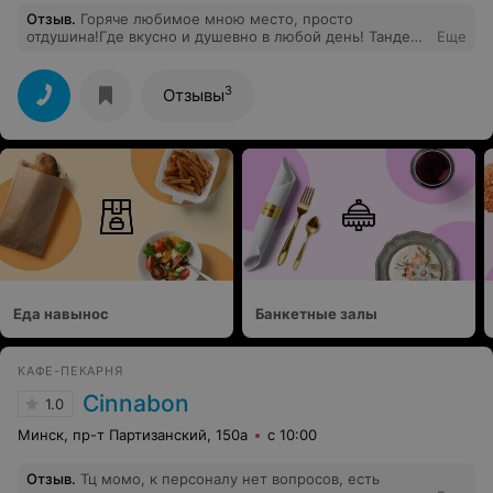
Отзыв
.
Горяче любимое мною место, просто
отдушина!Где вкусно и душевно в любой день! Тандем
Еще
великолепный! Ребята на своем месте,
определенно.Создать вдвоем такой островок радости
и сладости -браво!
3
Отзывы
Еда навынос
Банкетные залы
КАФЕ-ПЕКАРНЯ
Cinnabon
1.0
Минск, пр-т Партизанский, 150а
с 10:00
Отзыв
.
Тц момо, к персоналу нет вопросов, есть