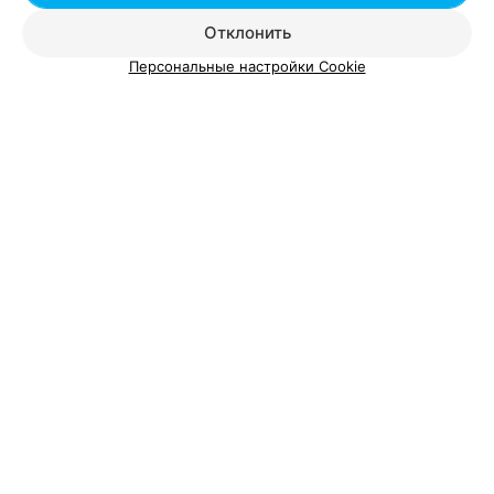
Отклонить
Персональные настройки Cookie
Пироги навынос
Еда навынос
КОФЕЙНЯ
HOTFIX
Минск, пр.Партизанский, 182
с 08:00
Все адреса
Ещё 1 адрес
КОФЕЙНЯ
Jacobs
Минск, пр-т Партизанский, 150а
с 10:00