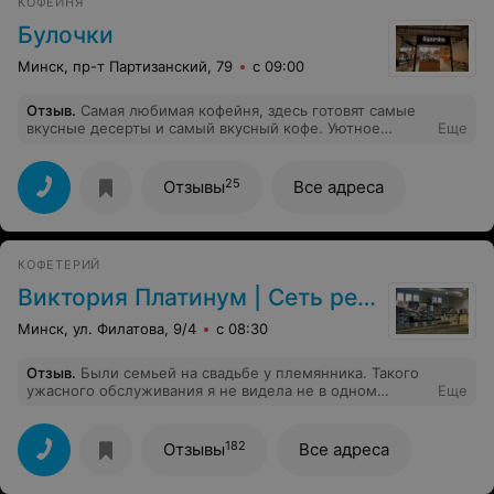
КОФЕЙНЯ
Булочки
Минск, пр-т Партизанский, 79
с 09:00
Отзыв
.
Самая любимая кофейня, здесь готовят самые
вкусные десерты и самый вкусный кофе. Уютное
Еще
просторное место, где можно найти место для
компании и для пар, и даже уединиться одному. Очень
нравится бариста Александр , приятный голос и
25
Отзывы
Все адреса
харизма хорошая, всегда подскажет и по блюдам, и по
напиткам. Пока сидели здесь пару часов, парень
поднял настроение каждому гостю. Спасибо
КОФЕТЕРИЙ
Виктория Платинум | Сеть ресторанов Виктория
Минск, ул. Филатова, 9/4
с 08:30
Отзыв
.
Были семьей на свадьбе у племянника. Такого
ужасного обслуживания я не видела не в одном
Еще
ресторане. Проблема ресторана в том, что что при
бронировании ресторана оговаривалось, что у каждого
столика ( их было 5, 80 гостей) должен был стоять
182
Отзывы
Все адреса
официант и обслуживать гостей, по факту официанты
появлялись чтобы забрать полные блюда и унести к