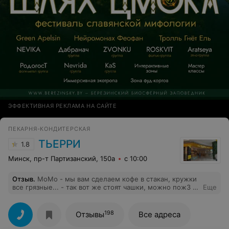
ЭФФЕКТИВНАЯ РЕКЛАМА НА САЙТЕ
ПЕКАРНЯ-КОНДИТЕРСКАЯ
ТЬЕРРИ
1.8
Минск, пр-т Партизанский, 150а
с 10:00
Отзыв
.
МоМо - мы вам сделаем кофе в стакан, кружки
все грязные... - так вот же стоят чашки, можно пож3 в
Еще
чашку, из нее же пить приятнее ???? - Нельзя! Не
грейте подалуйста круасан - мымна месте греем по
умолчанию... А где корица? - на стойке На стойке нету
198
Отзывы
Все адреса
- значит на столахму клиентов... Ну вы это всё
серьезно?))))) Окей, я выпиласкофе из стакана без