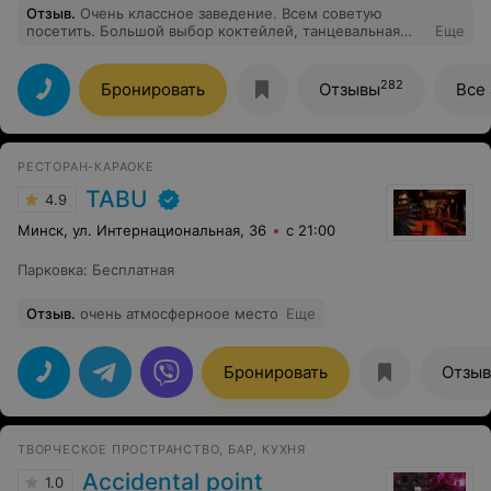
Отзыв
.
Очень классное заведение. Всем советую
посетить. Большой выбор коктейлей, танцевальная
Еще
музыка .
282
Бронировать
Отзывы
Все
РЕСТОРАН-КАРАОКЕ
TABU
4.9
Минск, ул. Интернациональная, 36
с 21:00
Парковка
:
Бесплатная
Отзыв
.
очень атмосферноое место
Еще
Бронировать
Отзы
ТВОРЧЕСКОЕ ПРОСТРАНСТВО, БАР, КУХНЯ
Accidental point
1.0