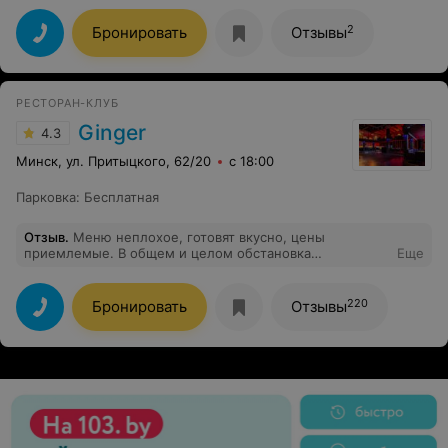
2
Бронировать
Отзывы
РЕСТОРАН-КЛУБ
Ginger
4.3
Минск, ул. Притыцкого, 62/20
с 18:00
Парковка
:
Бесплатная
Отзыв
.
Меню неплохое, готовят вкусно, цены
приемлемые. В общем и целом обстановка
Еще
нормальная, музыка тоже неплохая. Можно иногда
компанией выбраться.
220
Бронировать
Отзывы