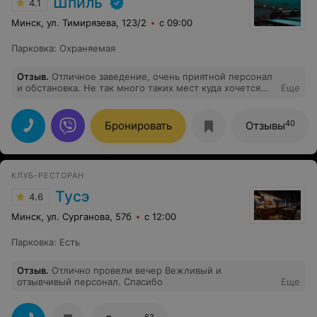
Шпиль
4.1
Минск, ул. Тимирязева, 123/2
с 09:00
Парковка
:
Охраняемая
Отзыв
.
Отличное заведение, очень приятной персонал
и обстановка. Не так много таких мест куда хочется
Еще
вернуться. Цены адекватные. Лично для меня плюс,
что можно курить
40
Бронировать
Отзывы
КЛУБ-РЕСТОРАН
Тусэ
4.6
Минск, ул. Сурганова, 57б
с 12:00
Парковка
:
Есть
Отзыв
.
Отлично провели вечер Вежливый и
отзывчивый персонал. Спасибо
Еще
63