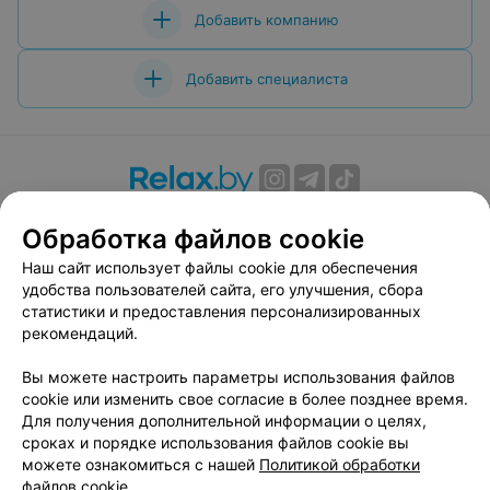
Добавить компанию
Добавить специалиста
О проекте
Новости проекта
Размещение рекламы
Обработка файлов cookie
Вакансии
Публичный договор
Способы оплаты
Наш сайт использует файлы cookie для обеспечения
Публичный договор по использованию сервиса
удобства пользователей сайта, его улучшения, сбора
«Афиша»
статистики и предоставления персонализированных
Пользовательское соглашение
рекомендаций.
Написать в поддержку
Вы можете настроить параметры использования файлов
Связаться по вопросам сотрудничества
cookie или изменить свое согласие в более позднее время.
Написать руководителю relax.by
Для получения дополнительной информации о целях,
сроках и порядке использования файлов cookie вы
Персональные настройки cookie
можете ознакомиться с нашей
Политикой обработки
Обработка персональных данных
файлов cookie