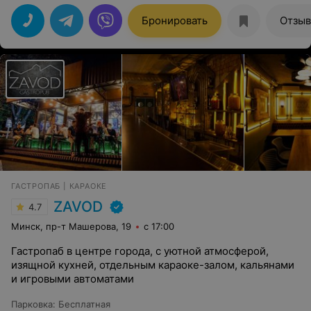
обидно, что деньги кончились. Всем передаю привет с
воздушными поцелуями и администратору, и тем кто
Бронировать
Отзы
танцевали и в зале, и в привате. И ОГРОМНОЕ
СПАСИБО ЗА ПРИЯТНУЮ НОЧЬ! Приду к вам снова
обязательно.
ГАСТРОПАБ | КАРАОКЕ
ZAVOD
4.7
Минск, пр-т Машерова, 19
с 17:00
Гастропаб в центре города, с уютной атмосферой,
изящной кухней, отдельным караоке-залом, кальянами
и игровыми автоматами
Парковка
:
Бесплатная