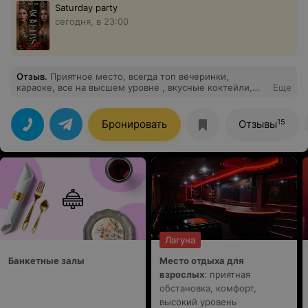
Saturday party
сегодня, в 23:00
Отзыв
.
Приятное место, всегда топ вечеринки,
караоке, все на высшем уровне , вкусные коктейли,
Еще
атмосфера огонь !! Придем сюда еще, обязательно
15
Бронировать
Отзывы
Лагуна
Банкетные залы
Место отдыха для
взрослых
: приятная
обстановка, комфорт,
высокий уровень