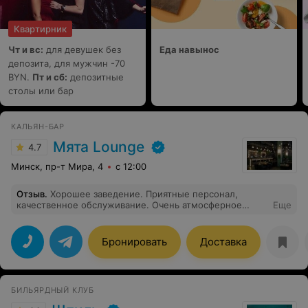
Квартирник
Чт и вс:
для девушек без
Еда навынос
депозита, для мужчин -70
BYN.
Пт и сб:
депозитные
столы или бар
КАЛЬЯН-БАР
Мята Lounge
4.7
Минск, пр-т Мира, 4
с 12:00
Отзыв
.
Хорошее заведение. Приятные персонал,
качественное обслуживание. Очень атмосферное
Еще
место для отдыха
Бронировать
Доставка
БИЛЬЯРДНЫЙ КЛУБ