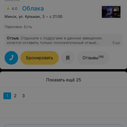
КАРАОКЕ
Облака
4.0
Минск, ул. Кульман, 3
с 21:00
Парковка
:
Есть
Отзыв
.
Отдыхали с подругами в данном заведении,
хочется оставить только положительный отзыв!
Еще
Персонал на высоте, атмосфера супер, кухня очень
вкусная!!! Спасибо всем, кто был с нами в этот день❤️
❤️❤️
196
Бронировать
Отзывы
Показать ещё 25
1
2
3