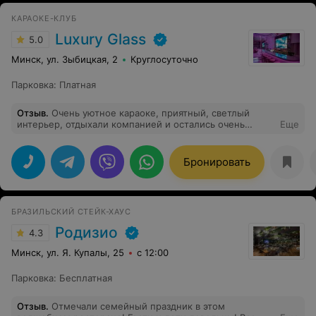
КАРАОКЕ-КЛУБ
Luxury Glass
5.0
Минск, ул. Зыбицкая, 2
Круглосуточно
Парковка
:
Платная
Отзыв
.
Очень уютное караоке, приятный, светлый
интерьер, отдыхали компанией и остались очень
Еще
довольны, прекрасное заведение!! Очень вкусная еда,
хороший кальян. Напитки просто на высоте!!
Персоналу отдельное спасибо за душевный прием
Бронировать
БРАЗИЛЬСКИЙ СТЕЙК-ХАУС
Родизио
4.3
Минск, ул. Я. Купалы, 25
с 12:00
Парковка
:
Бесплатная
Отзыв
.
Отмечали семейный праздник в этом