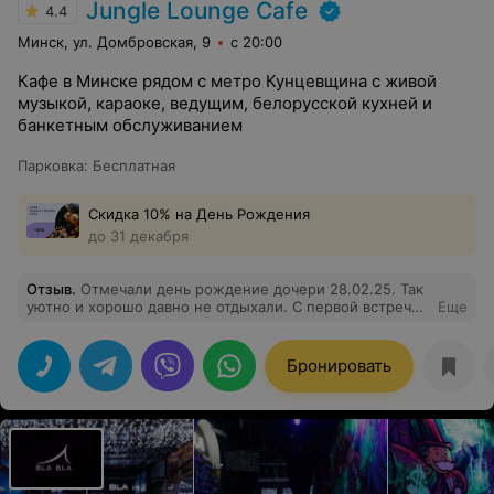
Jungle Lounge Cafe
4.4
Минск, ул. Домбровская, 9
с 20:00
Кафе в Минске рядом с метро Кунцевщина с живой
музыкой, караоке, ведущим, белорусской кухней и
банкетным обслуживанием
Парковка
:
Бесплатная
Скидка 10% на День Рождения
до 31 декабря
Отзыв
.
Отмечали день рождение дочери 28.02.25. Так
уютно и хорошо давно не отдыхали. С первой встречи
Еще
с администратором уже было ясно что здесь полный
комфорт. Всё расскажут, подскажут. Обслуживание на
высшем уровне. Мы взяли Vip зону и очень она уютная.
Бронировать
Еда вкусная, порции большие. Обалденные говяжьи
щёчки (рекомендация администратора). Отдельное
спасибо официанту Анне. Приятная, вежливая,
улыбчивая. Понравился ведущий, музыка и само
отношение. Очень рекомендую.