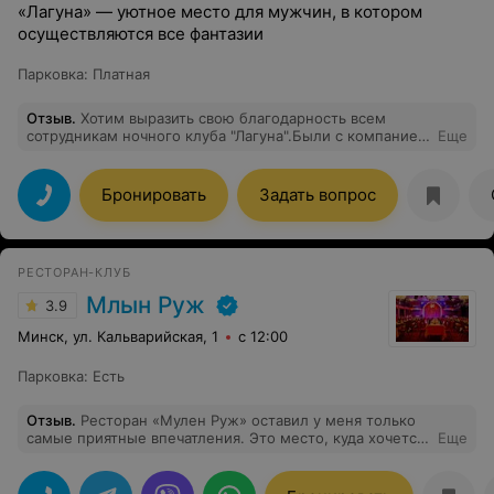
«Лагуна» — уютное место для мужчин, в котором
осуществляются все фантазии
Парковка
:
Платная
Отзыв
.
Хотим выразить свою благодарность всем
сотрудникам ночного клуба "Лагуна".Были с компанией
Еще
в выходные.НЕЗАБЫВАЕМЫЕ эмоции
Бронировать
Задать вопрос
РЕСТОРАН-КЛУБ
Млын Руж
3.9
Минск, ул. Кальварийская, 1
с 12:00
Парковка
:
Есть
Отзыв
.
Ресторан «Мулен Руж» оставил у меня только
самые приятные впечатления. Это место, куда хочется
Еще
вернуться снова и снова. Атмосфера здесь особенная:
интерьер продуман до мелочей — стильный, уютный и
в то же время с ноткой роскоши. Всё выглядит