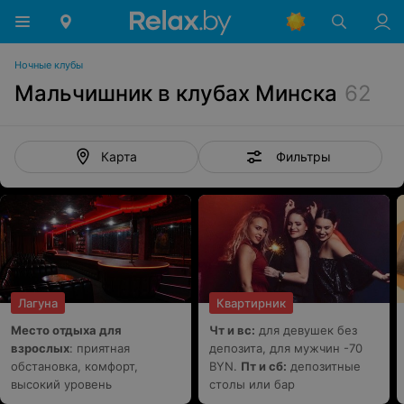
Ночные клубы
Мальчишник в клубах Минска
62
Фильтры
Карта
Лагуна
Квартирник
Место отдыха для
Чт и вс:
для девушек без
взрослых
: приятная
депозита, для мужчин -70
обстановка, комфорт,
BYN.
Пт и сб:
депозитные
высокий уровень
столы или бар