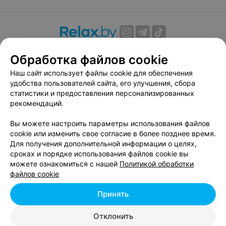
О проекте
Новости проекта
Размещение рекламы
Обработка файлов cookie
Вакансии
Публичный договор
Способы оплаты
Наш сайт использует файлы cookie для обеспечения
Публичный договор по использованию сервиса
удобства пользователей сайта, его улучшения, сбора
«Афиша»
статистики и предоставления персонализированных
Пользовательское соглашение
рекомендаций.
Написать в поддержку
Вы можете настроить параметры использования файлов
Связаться по вопросам сотрудничества
cookie или изменить свое согласие в более позднее время.
Написать руководителю relax.by
Для получения дополнительной информации о целях,
сроках и порядке использования файлов cookie вы
Персональные настройки cookie
можете ознакомиться с нашей
Политикой обработки
Обработка персональных данных
файлов cookie
Принять
© 2026 ООО «Артокс Лаб», УНП 191700409, регистрирующий орган -
Отклонить
Минский горисполком
| 220012, Республика Беларусь, г. Минск,