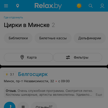
Где отдохнуть
Цирки в Минске
2
Библиотеки
Билетные кассы
Дельфинарии
Фильтры
Карта
Белгосцирк
3.1
Минск, пр-т Независимости, 32
с 09:00
Отзыв
.
Очень служебная программа. Смотрится легко.
Костюмы шикарные, артисты великолепны. Удивило
Еще
пение вживую, в первый раз в цирке такое видела. Но
круто и в тему). Клоун заводной, похоже не русский по
национальности
57
Отзывы