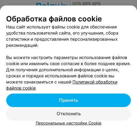
Банкетные залы возле пл. Бангалор в Минске
Обработка файлов cookie
Наш сайт использует файлы cookie для обеспечения
Вам будет интересно
удобства пользователей сайта, его улучшения, сбора
статистики и предоставления персонализированных
рекомендаций.
Столовые возле Лошицкого парка в Минске
Вы можете настроить параметры использования файлов
cookie или изменить свое согласие в более позднее время.
Столовые возле парка Победы в Минске
Для получения дополнительной информации о целях,
сроках и порядке использования файлов cookie вы
можете ознакомиться с нашей
Политикой обработки
Столовые возле парка Челюскинцев в Минске
файлов cookie
Принять
Отклонить
Персональные настройки Cookie
Добавить компанию