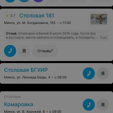
нашему администратору Максиму: смотрел за
порядком, уточнял все от нравится, помогал по ходу
мероприятия. Мы остались в полном восторге и под
Столовая 181
приятным впечатлением.
3.7
Минск, ул. М. Богдановича, 155
с 11:00
Отзыв
.
Отмечали юбилей 6 июля 2019 года. Гости все
в восторге, места хватило и потанцевать, и посидеть, и
Еще
детям было где разгуляться. Еда очень вкусная,
спасибо девочкам за их труд. К вам хочется вернуться
еще много много раз)
5
Отзывы
Столовая БГУИР
Минск, ул. Леонида Беды, 4
с 08:00