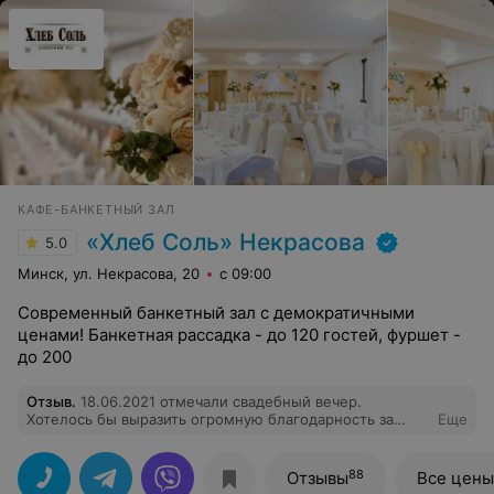
КАФЕ-БАНКЕТНЫЙ ЗАЛ
«Хлеб Соль» Некрасова
5.0
Минск, ул. Некрасова, 20
с 09:00
Современный банкетный зал с демократичными
ценами! Банкетная рассадка - до 120 гостей, фуршет -
до 200
Отзыв
.
18.06.2021 отмечали свадебный вечер.
Хотелось бы выразить огромную благодарность за
Еще
организацию нашего праздника. Все было сделано в
соответствии с нашими пожеланиями, без каких либо
форс-мажоров, задержек и тд. Безумно понравилась
88
Отзывы
Все цены
кухня, огромное спасибо поварам. Отдельное спасибо