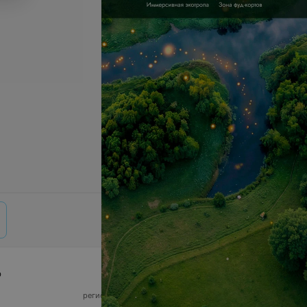
р
© 2026 ООО «Артокс Лаб», УНП 191700409,
регистрирующий орган - Минский горисполком
|