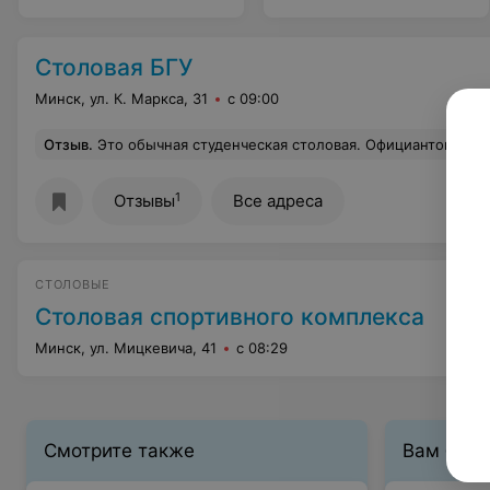
Столовая БГУ
Минск, ул. К. Маркса, 31
с 09:00
Отзыв
.
Это обычная студенческая столовая. Официантов нет. Где нашлась итальянская и европейская кухня я не в курсе. Никаких стейков, конечно, тоже нет. Не рекомендую, еда 
1
Отзывы
Все адреса
СТОЛОВЫЕ
Столовая спортивного комплекса
Минск, ул. Мицкевича, 41
с 08:29
Смотрите также
Вам буде