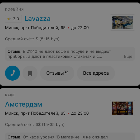
КОФЕЙНЯ
Lavazza
3.0
Минск, пр-т Победителей, 65
до 22:00
Средний счёт
:
$ (5-15 byn)
Отзыв
.
В 21:40 не дают кофе в посуде и не выдают
приборы, а дают в пластиковых стаканах и с
Еще
одноразовыми приборами, грязные столики !!!!
Испортили все настроение ! Бизнес по-белорусски! А
так очень люблю здесь кофе
32
Отзывы
Все адреса
КАФЕ
Амстердам
Минск, пр-т Победителей, 65
до 23:00
Средний счёт
:
$$ (15-35 byn)
Отзыв
.
От кафе уровня "В магазине" я не ожидал