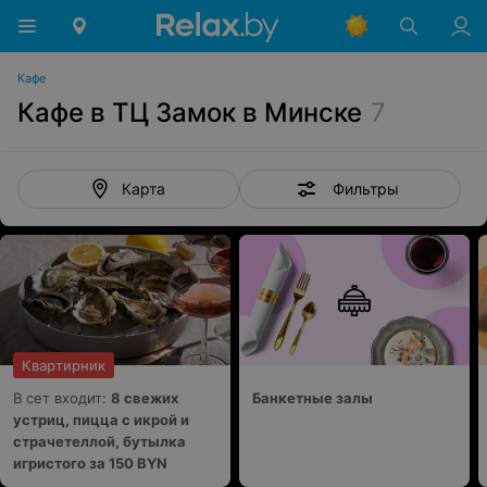
Кафе
Кафе в ТЦ Замок в Минске
7
Фильтры
Карта
Квартирник
В сет входит:
8 свежих
Банкетные залы
устриц, пицца с икрой и
страчетеллой, бутылка
игристого за 150 BYN