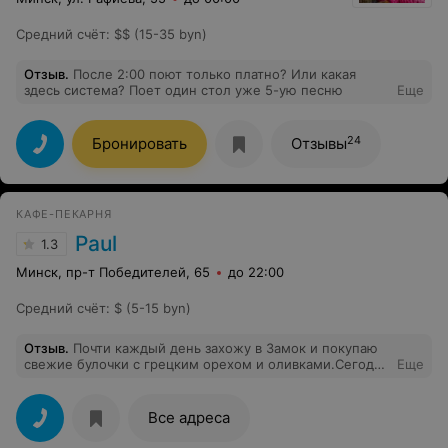
Средний счёт
:
$$ (15-35 byn)
Отзыв
.
После 2:00 поют только платно? Или какая
здесь система? Поет один стол уже 5-ую песню
Еще
24
Бронировать
Отзывы
КАФЕ-ПЕКАРНЯ
Paul
1.3
Минск, пр-т Победителей, 65
до 22:00
Средний счёт
:
$ (5-15 byn)
Отзыв
.
Почти каждый день захожу в Замок и покупаю
свежие булочки с грецким орехом и оливками.Сегодня
Еще
второй раз,когда не доложили по количеству.Очень
жаль,что продавец знает слово Бонжур,но не умеет
считать до трёх.
Все адреса