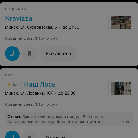
ПИЦЦЕРИЯ
Nravizza
Минск, ул. Сухаревская, 6
до 21:30
Средний счёт
:
$ (5-15 byn)
Все адреса
КАФЕ
Наш Лось
5.0
Минск, ул. Лобанка, 107
до 23:00
Средний счёт
:
$ (5-15 byn)
Отзыв
.
Заказывали шаурму и пиццу . Всё очень
понравилось и очень удобно что можно уютно
Еще
посидеть и покушать . Очень все аккуратно и приятно
3
Отзывы