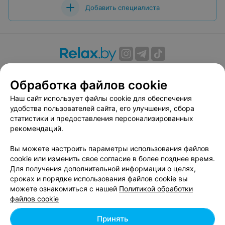
Добавить специалиста
О проекте
Новости проекта
Размещение рекламы
Обработка файлов cookie
Вакансии
Публичный договор
Способы оплаты
Публичный договор по использованию сервиса
Наш сайт использует файлы cookie для обеспечения
«Афиша»
удобства пользователей сайта, его улучшения, сбора
статистики и предоставления персонализированных
Пользовательское соглашение
рекомендаций.
Написать в поддержку
Вы можете настроить параметры использования файлов
Связаться по вопросам сотрудничества
cookie или изменить свое согласие в более позднее время.
Написать руководителю relax.by
Для получения дополнительной информации о целях,
Персональные настройки cookie
сроках и порядке использования файлов cookie вы
можете ознакомиться с нашей
Политикой обработки
Обработка персональных данных
файлов cookie
Принять