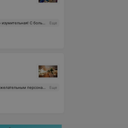
одном зале по два праздника, юбилея, очень шумно, люди друг друга не слышат музыка без перерывов! Спасибо поварам и шеф повару, все супер!
Еще
елательным персоналом
Еще