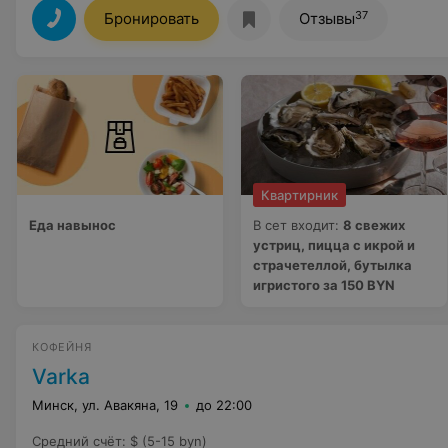
37
Бронировать
Отзывы
Квартирник
Еда навынос
В сет входит:
8 свежих
устриц, пицца с икрой и
страчетеллой, бутылка
игристого за 150 BYN
КОФЕЙНЯ
Varka
Минск, ул. Авакяна, 19
до 22:00
Средний счёт
:
$ (5-15 byn)