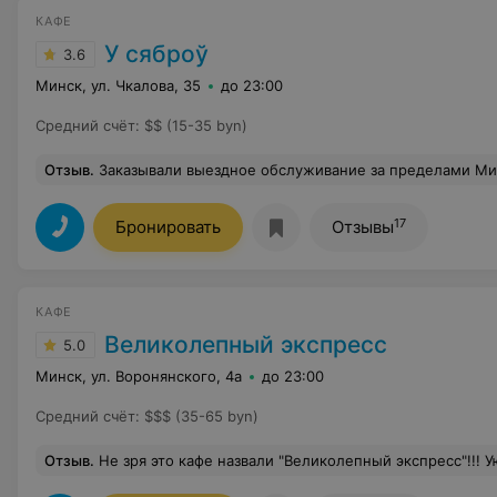
КАФЕ
У сяброў
3.6
Минск, ул. Чкалова, 35
до 23:00
Средний счёт
:
$$ (15-35 byn)
Отзыв
.
Заказывали выездное обслуживание за пределами Минска. Всё понравилось: еда вкусная, персонал внимательный, посуду меня
17
Бронировать
Отзывы
КАФЕ
Великолепный экспресс
5.0
Минск, ул. Воронянского, 4а
до 23:00
Средний счёт
:
$$$ (35-65 byn)
Отзыв
.
Не зря это кафе назвали "Великолепный экспресс"!!! Уютный зал,теплая и дружеская атмосфера, улыбчивый персонал,приятная музыка!!! Интерьер напоминает вагон поезда!!! Такое ощущение, что ты находишься в вагоне ресторане необычайной красоты)) Уже несколько лет подряд я и мои друзья отмечают все свои праздники именно здесь. Отличное соотношение - цена-качество! Все всегда очень вк