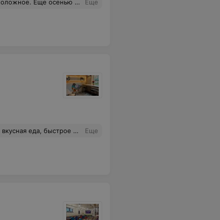
толкового не ответил, только про большое количество заказов. На табло высветилось 22 мин, на это он ответил, что табло неправильно может работать. Столы были не убраны, в крошках, пришлось просить убрать. Посетителей в самом кафе было мало. Но, слава Богу, пицца в этот раз была вкусной.
Еще
 Приятная атмосфера для быстрого перекуса.
Еще