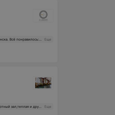
ли на чистую даже чаще, чем можно было представить
Еще
усно и недорого. "Живая музыка", хороший репертуар! Есть возможность и пообщаться и потанцевать. Спасибо большое всем работникам этого кафе за отличную работу!!!
Еще