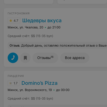
ГАСТРОНОМИЯ
Шедевры вкуса
4.7
Минск, ул. Чкалова, 20
до 21:00
Средний счёт
:
$$ (15-35 byn)
Отзыв
.
Добрый день, оставляю положительный отзыв о Вашем заведении по адресу г. Минск, ул. Чкалова, 20, пом. 95. Очень хороший выбор продуктов, выгодные акционные предложения. Особенно хочу отметить работу вашего продавца Арсения, именно после его обслуживания я и моя семья стали Вашими постоянными покупателями и рекомендовала заведение своим знакомым. Когда делаем у него покупки всегда уходим с хорошим настроением, будь то кофе, с красивыми
16
Отзывы
Все адреса
ПИЦЦЕРИЯ
Domino’s Pizza
1.7
Минск, ул. Воронянского, 19
до 00:00
Средний счёт
:
$$ (15-35 byn)