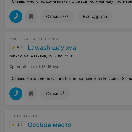
Отзыв
.
Много положительных отзывов, но я напишу противоположное. Еще осенью отметила, что пиццы уже не те, что были вначале, то острые, то кислые за счет соуса, причем в одних и тех же видах. Но вчерашний поход.. Пришли семьей с детьми. Было жутко холодно, сквозняк приличный, т.к. дверь не закрывается и никто за этим не следит кроме самих замерзших посетителей. Кстати, летом там тоже очень холодно: пиццемейкеры, видимо, для себя включают на максимум кондишку. С детьми стремно заезжать. Я вчера, стоя с двумя детьми возле стойки, сделала заказ, оплатила, после чего мне озвучил сотрудник, что ждать придется 40 мин!!! На мой вопрос, почему он это озвучивает только сейчас, ничего 
608
Отзывы
Все адреса
КАФЕ БЫСТРОГО ПИТАНИЯ
Lawash шаурма
5.0
Минск, ул. Авакяна, 19
до 22:00
Средний счёт
:
$ (5-15 byn)
Отзыв
.
Заходили покушать (были проездом из России). Очень вкусная еда, быстрое и качественное обслуживание.
1
Отзывы
РЕСТОРАН & БАР
Особое место
4.2