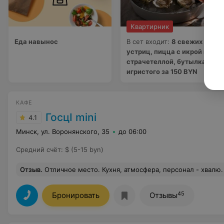
Квартирник
Еда навынос
В сет входит:
8 свежих
устриц, пицца с икрой и
страчетеллой, бутылка
игристого за 150 BYN
КАФЕ
ГосцI mini
4.1
Минск, ул. Воронянского, 35
до 06:00
Средний счёт
:
$ (5-15 byn)
Отзыв
.
Отличное место. Кухня, атмосфера, персонал - хвалю. Голос сорвать в караоке на раз-два. Для любителей весело провести 
45
Бронировать
Отзывы