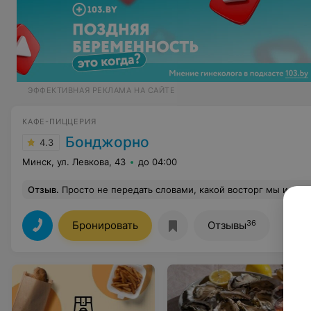
ЭФФЕКТИВНАЯ РЕКЛАМА НА САЙТЕ
КАФЕ-ПИЦЦЕРИЯ
Бонджорно
4.3
Минск, ул. Левкова, 43
до 04:00
Отзыв
.
Просто не передать словами, какой восторг мы испытали, посетив кафе "Бонджорно" в Минске 24 декабря 2025 года! Наша компания подруг, отмечая приближение Нового года, была покорена с первых минут. Кухня оказалась выше всяких похвал – стильная подача, изысканный вкус каждого блюда. Обслуживание было выше всяких похвал! Особую благодарность хотим выразить Георгию, который с таким вниманием и заботой курировал наш столик. Его профессионализм и доброжелательность сделали наш вечер незабываемым! И, конечно же, огромная благодарность ди-джею, который с легкостью поднял нас на ноги, заставив пуститься в з
36
Бронировать
Отзывы