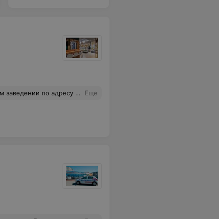
 рисунками которые он рисует на пенке, или рекомендации по сыру, который оказывается очень вкусным спасибо вам за работу и такое хорошее отношение к покупателям с уважением, Алина Сергеевна
Еще