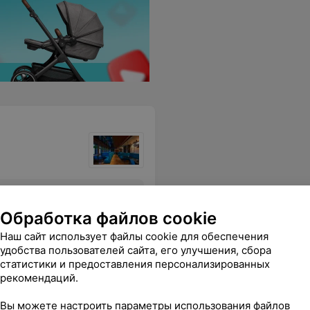
ажигательные танцы и спеть любимые песни в караоке. Он создал невероятную атмосферу праздника и веселья! Уверены, что "Бонджорно" станет нашим любимым местом, и мы обязательно вернемся сюда много-много раз! Спасибо за прекрасный вечер и незабываемые эмоции!
Еще
Обработка файлов cookie
Наш сайт использует файлы cookie для обеспечения
удобства пользователей сайта, его улучшения, сбора
статистики и предоставления персонализированных
рекомендаций.
Вы можете настроить параметры использования файлов