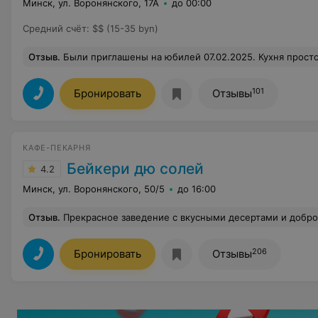
Минск, ул. Воронянского, 17А
до 00:00
Средний счёт
:
$$ (15-35 byn)
Отзыв
.
Были приглашены на юбилей 07.02.2025. Кухня просто изумительная! С большой осторожностью отношусь к блюдам приготовленным в ресторанах и не всегда все пробую! Умею и люблю готовить. К моему большому удивлению придраться не к чему! Все свежее и приготовлено очень вкусно! Огромное спасибо вашей команде! Единственное неудобство, это в 
101
Бронировать
Отзывы
КАФЕ-ПЕКАРНЯ
Бейкери дю солей
4.2
Минск, ул. Воронянского, 50/5
до 16:00
Отзыв
.
Прекрасное заведение с вкусными десертами и доброж
206
Бронировать
Отзывы