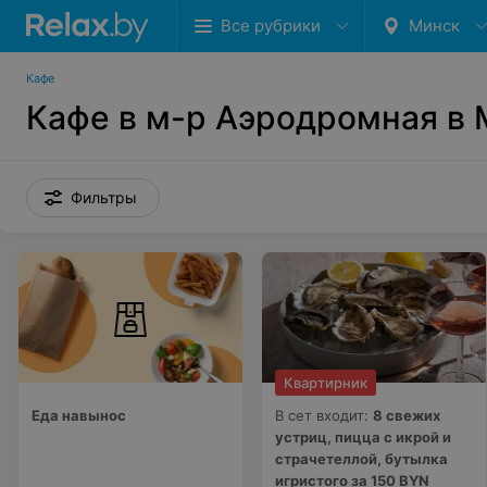
Все рубрики
Минск
Кафе
Кафе в м-р Аэродромная в
Фильтры
Квартирник
Еда навынос
В сет входит:
8 свежих
устриц, пицца с икрой и
страчетеллой, бутылка
игристого за 150 BYN