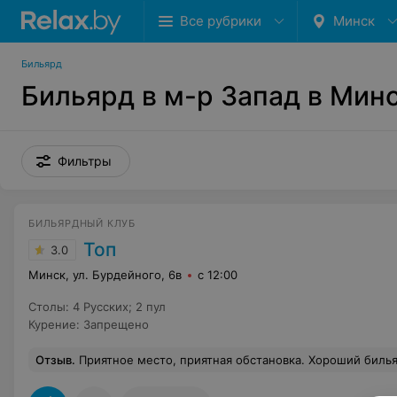
Все рубрики
Минск
Бильярд
Бильярд в м-р Запад в Мин
Фильтры
БИЛЬЯРДНЫЙ КЛУБ
Топ
3.0
Минск, ул. Бурдейного, 6в
с 12:00
Столы
:
4 Русских; 2 пул
Курение
:
Запрещено
Отзыв
.
Приятное место, приятная обстановка. Хороший бильярдный клуб. Большой зал. . Мож