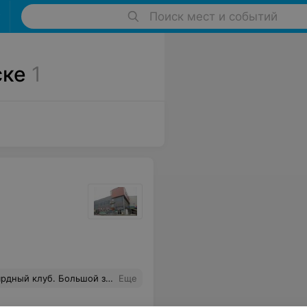
Поиск мест и событий
ске
1
но оплатить "по факту". Рекомендую.
Еще