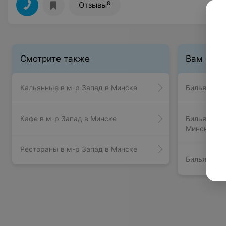
8
Отзывы
Смотрите также
Вам буде
Кальянные в м-р Запад в Минске
Бильярд в 
Кафе в м-р Запад в Минске
Бильярд в 
Минске
Рестораны в м-р Запад в Минске
Бильярд в 