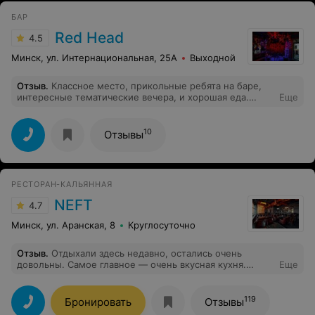
БАР
Red Head
4.5
Минск, ул. Интернациональная, 25А
Выходной
Отзыв
.
Классное место, прикольные ребята на баре,
интересные тематические вечера, и хорошая еда.
Еще
Настойкам вообще отдельное уважение и место в
сердечке
10
Отзывы
РЕСТОРАН-КАЛЬЯННАЯ
NEFT
4.7
Минск, ул. Аранская, 8
Круглосуточно
Отзыв
.
Отдыхали здесь недавно, остались очень
довольны. Самое главное — очень вкусная кухня.
Еще
Порции добротные, приготовлено с душой. Отдельно
хочу похвалить ненавязчивый сервис: персонал
вежливый, но при этом не стоит над душой, не
119
Бронировать
Отзывы
отвлекает, все просьбы выполняют быстро и