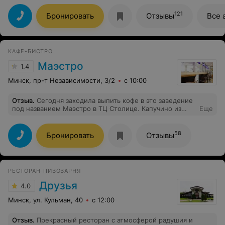
121
Бронировать
Отзывы
Все 
КАФЕ-БИСТРО
Маэстро
1.4
Минск, пр-т Независимости, 3/2
с 10:00
Отзыв
.
Сегодня заходила выпить кофе в это заведение
под названием Маэстро в ТЦ Столице. Капучино из
Еще
кофе машины, это просто жуть. Холодное молоко и
что-то похожее на кофе . Мерзость одним словом.
Администратор мужчина пытался убедить меня что это
58
Бронировать
Отзывы
хороший кофе. Обходите это заведение.
РЕСТОРАН-ПИВОВАРНЯ
Друзья
4.0
Минск, ул. Кульман, 40
с 12:00
Отзыв
.
Прекрасный ресторан с атмосферой радушия и