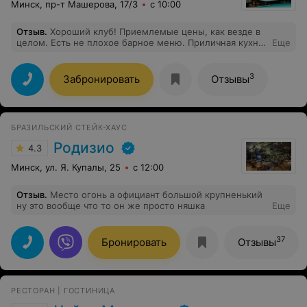
Минск, пр-т Машерова, 17/3
с 10:00
Отзыв
.
Хороший клуб! Приемлемые цены, как везде в
целом. Есть не плохое барное меню. Приличная кухня.
Еще
Вкусная и недорогая обеденка. Столы норм, лучше
чем в 90% клубах. Курить нельзя, выходить на улицу,
но это даже плюсом можно засчитать
3
Забронировать
Отзывы
БРАЗИЛЬСКИЙ СТЕЙК-ХАУС
Родизио
4.3
Минск, ул. Я. Купалы, 25
с 12:00
Отзыв
.
Место огонь а официант большой крупненький
ну это вообще что то он же просто няшка
Еще
37
Бронировать
Отзывы
РЕСТОРАН | ГОСТИНИЦА