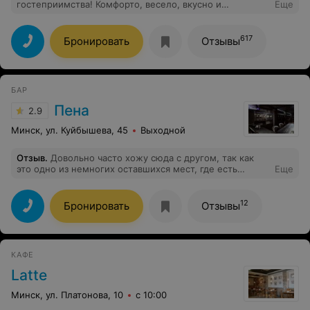
гостеприимства! Комфорто, весело, вкусно и
Еще
бюджетно
617
Бронировать
Отзывы
БАР
Пена
2.9
Минск, ул. Куйбышева, 45
Выходной
Отзыв
.
Довольно часто хожу сюда с другом, так как
это одно из немногих оставшихся мест, где есть
Еще
большой выбор крафтового пива и, при этом можно
поесть.
12
Бронировать
Отзывы
КАФЕ
Latte
Минск, ул. Платонова, 10
с 10:00