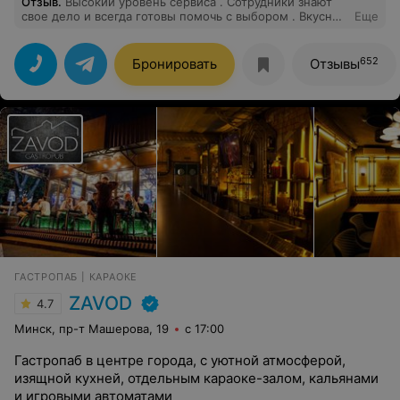
Отзыв
.
Высокий уровень сервиса . Сотрудники знают
свое дело и всегда готовы помочь с выбором . Вкусно
Еще
и достаточно приемлемо по ценам .
652
Бронировать
Отзывы
ГАСТРОПАБ | КАРАОКЕ
ZAVOD
4.7
Минск, пр-т Машерова, 19
с 17:00
Гастропаб в центре города, с уютной атмосферой,
изящной кухней, отдельным караоке-залом, кальянами
и игровыми автоматами