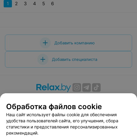
1
2
3
4
5
6
Добавить компанию
Добавить специалиста
О проекте
Новости проекта
Размещение рекламы
Обработка файлов cookie
Вакансии
Публичный договор
Способы оплаты
Публичный договор по использованию сервиса
Наш сайт использует файлы cookie для обеспечения
«Афиша»
удобства пользователей сайта, его улучшения, сбора
статистики и предоставления персонализированных
Пользовательское соглашение
рекомендаций.
Написать в поддержку