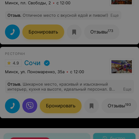
Минск, пл. Свободы, 2
с 12:00
Отзыв
.
Отличное место с вкусной едой и пивом!)
Еще
173
Бронировать
Отзывы
РЕСТОРАН
Сочи
4.9
Минск, ул. Пономаренко, 35а
с 12:00
Отзыв
.
Шикарное место, красивый и изысканный
интерьер, кухня на высоте, идеальный персонал. В
Еще
такой ресторан хочется приходить снова и снова
193
Бронировать
Отзывы