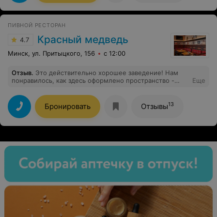
незаметно. Атмосфера расслабленная, тебя не
торопят, но и не забывают. В общем, идеальное место,
чтобы вкусно поесть и спокойно отдохнуть.
ПИВНОЙ РЕСТОРАН
Обязательно вернёмся!
Красный медведь
4.7
Минск, ул. Притыцкого, 156
с 12:00
Отзыв
.
Это действительно хорошее заведение! Нам
понравилось, как здесь оформлено пространство -
Еще
очень уютно. Вкусная еда и дружелюбные официанты
делают наше время здесь комфортным.
13
Бронировать
Отзывы