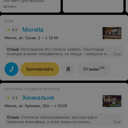
топ мест для вкусных
встреч
КАФЕ
Morella
4.5
Минск, ул. Сухая, 2
с 12:00
Отзыв
.
Рестораном это сложно назвать. Некоторые
позиции в меню понравились, но пицца… невкусно и
Еще
неприглядно. В самом заведении холодно.
126
Бронировать
Отзывы
РЕСТОРАН ГРУЗИНСКОЙ КУХНИ
Хинкальня
4.3
Минск, ул. Кульман, 20а
с 10:00
Отзыв
.
Отличное обслуживаение, вкусная еда и
приятная атмосфера. у всей семьи остались
Еще
положительные эмоции. Советуем