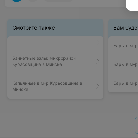
Смотрите также
Вам буде
Бары в м-р
Банкетные залы: микрорайон
Курасовщина в Минске
Бары в м-р
Кальянные в м-р Курасовщина в
Бары в м-
Минске