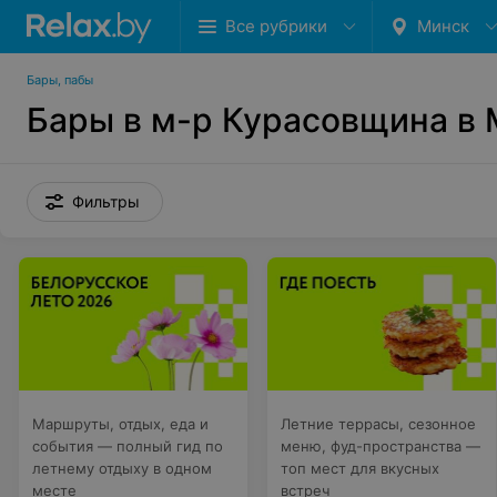
Все рубрики
Минск
Бары, пабы
Бары в м-р Курасовщина в
Фильтры
Маршруты, отдых, еда и
Летние террасы, сезонное
события — полный гид по
меню, фуд-пространства —
летнему отдыху в одном
топ мест для вкусных
месте
встреч