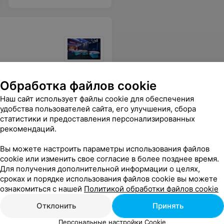
паратуру под каждого, чтобы добиться хорошего звука. Да и в целом приятный молодой человек. Видно, что ответственно относится к работе.
Еще
Обработка файлов cookie
Наш сайт использует файлы cookie для обеспечения
удобства пользователей сайта, его улучшения, сбора
статистики и предоставления персонализированных
рекомендаций.
Вы можете настроить параметры использования файлов
cookie или изменить свое согласие в более позднее время.
Для получения дополнительной информации о целях,
сроках и порядке использования файлов cookie вы можете
ознакомиться с нашей
Политикой обработки файлов cookie
о, т.к. место тихое. Прекрасно можно провести любое мероприятие!!! Советую!!!
Еще
Отклонить
Принять
Персональные настройки Cookie