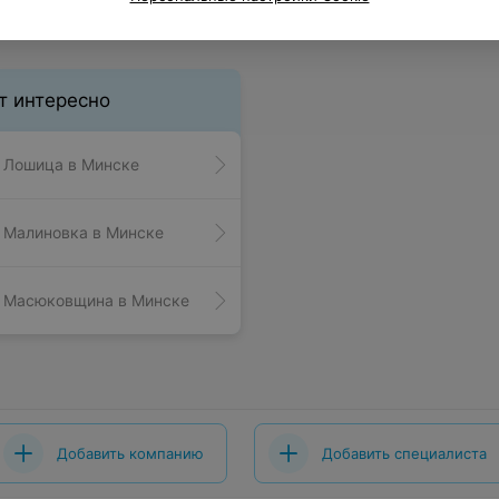
т интересно
 Лошица в Минске
 Малиновка в Минске
р Масюковщина в Минске
Добавить компанию
Добавить специалиста