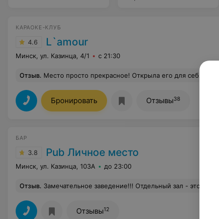
КАРАОКЕ-КЛУБ
L`аmour
4.6
Минск, ул. Казинца, 4/1
с 21:30
Отзыв
.
Место просто прекрасное! Открыла его для себя летом и с тех пор постоянно хожу. Прекрасный персонал, очень вкусные коктейли, администраторы очень приветливые . Очень хороший кальян, один из лучших из тех, что я пробовала! Отдельно хочется отметить ведущего Виталия. Очень старается при исполнении песен отстроить ап
38
Бронировать
Отзывы
БАР
Pub Личное место
3.8
Минск, ул. Казинца, 103А
до 23:00
Отзыв
.
Замечательное заведение!!! Отдельный зал - это находка!!! Вкуснейшая кухня и прекрасное обслуживание!!! Есть парковка, что тоже большой плюс! Есть открытая веранда, там тоже здоров
12
Отзывы