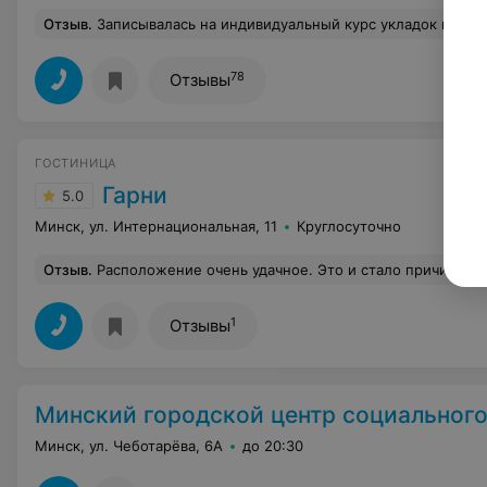
Отзыв
.
Записывалась на индивидуальный курс укладок на брашинг, утюжок и плойку к Ольге Валерьевне. Атмосфера дружелюбная, помощь в подборе моделей, профессиональный подход. Я восполнила свои пробелы и получила новые навыки. Рекомендую
78
Отзывы
ГОСТИНИЦА
Гарни
5.0
Минск, ул. Интернациональная, 11
Круглосуточно
Отзыв
.
Расположение очень удачное. Это и стало причиной выбора. Все места и заведения, что мы планировали посетить, в шаговой доступнос
1
Отзывы
Минский городской центр социального обслуживания 
Минск, ул. Чеботарёва, 6А
до 20:30