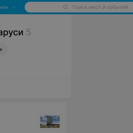
русь
Поиск мест и событий
аруси
5
в