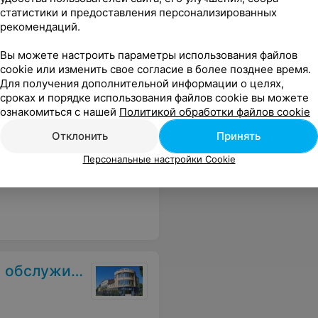
статистики и предоставления персонализированных
 для обучения не только начинающим парикмахерам, но и желающим повысить свой уровень квалификации.
Еще
рекомендаций.
Вы можете настроить параметры использования файлов
cookie или изменить свое согласие в более позднее время.
Для получения дополнительной информации о целях,
сроках и порядке использования файлов cookie вы можете
ознакомиться с нашей
Политикой обработки файлов cookie
Отклонить
Принять
Персональные настройки Cookie
ти. Отличное место для пеших вечерних прогулок. Уютно.
Еще
семьи и детей