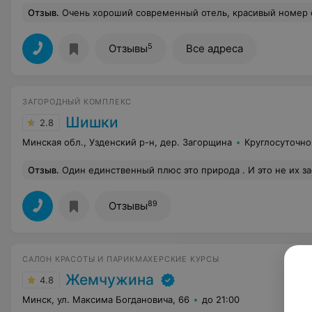
Отзыв
.
Очень хороший современный отель, красивый номер с шикарной мягкой кроватью и отличным бельём. Удобное месторасположение, рядом с ме
5
Отзывы
Все адреса
ЗАГОРОДНЫЙ КОМПЛЕКС
Шишки
2.8
Минская обл., Узденский р-н, дер. Загорщина
Круглосуточно
Отзыв
.
Один единственный плюс это природа . И это не их заслуга . Владелец видимо давно не интересуется что происходит в комплексе . В номере 23 Комфорт все убитое , разломаное . Уборка абы какая . Персонал в новом ресторане просто чудо какое-то .Умудряются дажк лицо отвернуть на завтраке и не здороваться! Но это очень смешно конечно ) Как будто я к ним к гости домой приехала . Ожидание еды в ресторане в обед 2,5 часа !!!! Пустой зал ! Люди при нас встава
89
Отзывы
САЛОН КРАСОТЫ И ПАРИКМАХЕРСКИЕ КУРСЫ
Жемчужина
4.8
Минск, ул. Максима Богдановича, 66
до 21:00