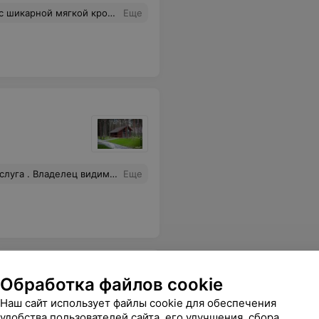
тро, прямо из гостиницы выход в огромный торговый центр.
Еще
ли и уезжали !! Это как ??? Я попросила контакты управляющего их не дали ! И не связали сами ! Вообщем не выбрасывайте деньги на ветер . Полно прекрасных баз отдыха , где Вам будут очень рады !!!
Еще
Обработка файлов cookie
Наш сайт использует файлы cookie для обеспечения
удобства пользователей сайта, его улучшения, сбора