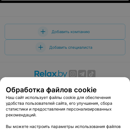
Добавить компанию
Добавить специалиста
О проекте
Новости проекта
Размещение рекламы
Обработка файлов cookie
Вакансии
Публичный договор
Способы оплаты
Наш сайт использует файлы cookie для обеспечения
Публичный договор по использованию сервиса
удобства пользователей сайта, его улучшения, сбора
«Афиша»
статистики и предоставления персонализированных
Пользовательское соглашение
рекомендаций.
Написать в поддержку
Вы можете настроить параметры использования файлов
Связаться по вопросам сотрудничества