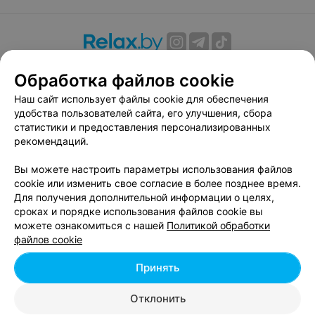
О проекте
Новости проекта
Размещение рекламы
Обработка файлов cookie
Вакансии
Публичный договор
Способы оплаты
Наш сайт использует файлы cookie для обеспечения
Публичный договор по использованию сервиса
удобства пользователей сайта, его улучшения, сбора
«Афиша»
статистики и предоставления персонализированных
Пользовательское соглашение
рекомендаций.
Написать в поддержку
Вы можете настроить параметры использования файлов
Связаться по вопросам сотрудничества
cookie или изменить свое согласие в более позднее время.
Написать руководителю relax.by
Для получения дополнительной информации о целях,
сроках и порядке использования файлов cookie вы
Персональные настройки cookie
можете ознакомиться с нашей
Политикой обработки
Обработка персональных данных
файлов cookie
Принять
© 2026 ООО «Артокс Лаб», УНП 191700409, регистрирующий орган -
Отклонить
Минский горисполком
| 220012, Республика Беларусь, г. Минск,