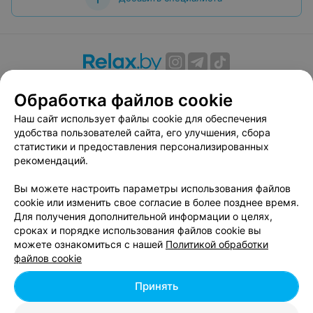
О проекте
Новости проекта
Размещение рекламы
Обработка файлов cookie
Вакансии
Публичный договор
Способы оплаты
Наш сайт использует файлы cookie для обеспечения
Публичный договор по использованию сервиса
удобства пользователей сайта, его улучшения, сбора
«Афиша»
статистики и предоставления персонализированных
Пользовательское соглашение
рекомендаций.
Написать в поддержку
Вы можете настроить параметры использования файлов
Связаться по вопросам сотрудничества
cookie или изменить свое согласие в более позднее время.
Написать руководителю relax.by
Для получения дополнительной информации о целях,
сроках и порядке использования файлов cookie вы
Персональные настройки cookie
можете ознакомиться с нашей
Политикой обработки
Обработка персональных данных
файлов cookie
Принять
© 2026 ООО «Артокс Лаб», УНП 191700409, регистрирующий орган -