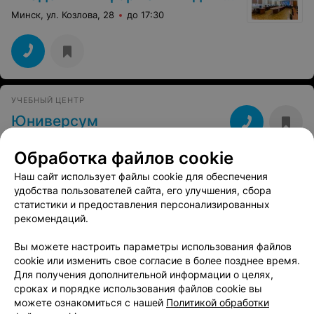
Минск, ул. Козлова, 28
до 17:30
УЧЕБНЫЙ ЦЕНТР
Юниверсум
Минск, пр-т Партизанский, 77
до 21:00
Обработка файлов cookie
Наш сайт использует файлы cookie для обеспечения
IT-КУРСЫ
удобства пользователей сайта, его улучшения, сбора
Центр обучающих технологий
статистики и предоставления персонализированных
рекомендаций.
Минск, ул. Мельникайте, 4
до 18:00
Вы можете настроить параметры использования файлов
cookie или изменить свое согласие в более позднее время.
ОФЛАЙН-ТОЧКА КОНСУЛЬТАЦИИ
Для получения дополнительной информации о целях,
Lerna
сроках и порядке использования файлов cookie вы
Минск, ул. Петра Мстиславца, 11
до 22:00
можете ознакомиться с нашей
Политикой обработки