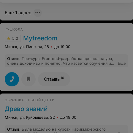
Ещё 1 адрес
IT-ШКОЛА
Myfreedom
5.0
Минск, ул. Пинская, 28
до 19:00
Отзыв
.
Пре-курс: Frontend-разработка прошел на ура,
очень доходчиво и понятно. Что касается обучения и
Еще
программы - никаких нареканий. По поводу условий,
тоже все достаточно неплохо, разве что никак не
могут определиться с расположением столов в
10
Отзывы
классах )
ОБРАЗОВАТЕЛЬНЫЙ ЦЕНТР
Древо знаний
Минск, ул. Куйбышева, 22
до 19:00
Отзыв
.
Была моделью на курсах Парикмахерского