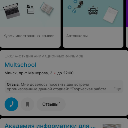
Курсы иностранных языков
Автошколы
ШКОЛА-СТУДИЯ АНИМАЦИОННЫХ ФИЛЬМОВ
Multschool
Минск, пр-т Машерова, 3
до 22:00
Отзыв
.
Мне довелось посетить две встречи
организованные данной студией: "Творческая работа в
Еще
сфере информационных технологий" и "Персонажная
анимация: Что? Где? Когда?". Была приятно удивлена,
тем, что у нас проводятся подобные мероприятия.
7
Отзывы
Было очень много интересной информации. Кроме
того всегда приятно послушать людей, которые
действительно любят своё дело).
Академия информатики для школьников при БГУИР