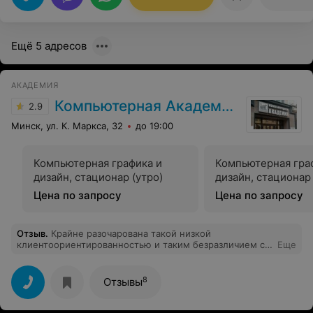
образовательных центрах столкнулась впервые.
Считаю подобное недопустимым!!
Ещё 5 адресов
АКАДЕМИЯ
Компьютерная Академия ШАГ
2.9
Минск, ул. К. Маркса, 32
до 19:00
Компьютерная графика и
Компьютерная гра
дизайн, стационар (утро)
дизайн, стационар
Цена по запросу
Цена по запросу
Отзыв
.
Крайне разочарована такой низкой
клиентоориентированностью и таким безразличием со
Еще
стороны сотрудников Детской Академии Шаг,
особенно Анны Андреевны. Сын обучается не первый
год в Академии, последние несколько занятий
8
Отзывы
приезжал на самокате и спокойно проходил в здание,
оставляя его в кабинете. Сегодня приехал на занятие,
его не пропустили в здание, выгнали оттуда, не брали