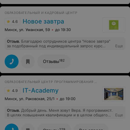
ничего мне до сих пор не вернули. Менеджер только
кормит "завтраками" и обещаниями. Видимо, придётся
судиться. Никому не рекомендую данную школу, очень
ОБРАЗОВАТЕЛЬНЫЙ И КАДРОВЫЙ ЦЕНТР
безолаберно относятся к своим обязательствам.
Новое завтра
4.6
Минск, ул. Уманская, 59
до 19:30
Отзыв
.
Благодарю сотрудников центра "Новое завтра"
за подобранный под индивидуальный запрос курс
Еще
"Администрирование сайта" и особенно преподавателя
Сасима Евгения Николаевича. Получила от обучения
больше, чем ожидала - Евгений вник в суть моих
182
Отзывы
потребностей, помог в решении конкретных задач, в
доступной форме и на практических примерах
объяснил суть администрирования сайта, дал много
полезной как общей, так и необходимой именнно в
ОБРАЗОВАТЕЛЬНЫЙ ЦЕНТР ПРОГРАММИРОВАНИЯ И ВЫСОКИХ ТЕХНОЛОГИЙ
моей ситуации информации.
IT-Academy
4.9
Минск, ул. Раковская, 25/1
до 19:00
Отзыв
.
Добрый день. Меня зовут Вера. Я программист.
В целях повышения квалификации и в целом общего
Еще
проф. развития прошла уже три курса в IT-Academy.
Хочу рассказать об одном из них. Мой курс
"Архитектура веб-проектов на Node.js". Для меня
229