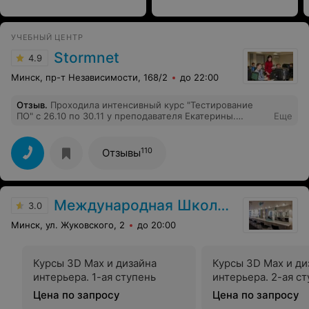
УЧЕБНЫЙ ЦЕНТР
Stormnet
4.9
Минск, пр-т Независимости, 168/2
до 22:00
Отзыв
.
Проходила интенсивный курс "Тестирование
ПО" с 26.10 по 30.11 у преподавателя Екатерины.
Еще
Материал преподносился качественно. Было многое
понятно, учитывая, что я пришла полностью не
знакома с этой сферой. Примеры, которые Екатерина
110
Отзывы
приводила из своей профессиональной деятельности
были очень полезными и интересными. Обратная связь
с преподавателем 100% всегда помогала, направляла и
исправляла. Очень позитивно и легко проходили
Международная Школа Профессий
занятия. Радовало очень, что все домашние задания
3.0
нужно было сдавать в срок, не позже. Это очень
Минск, ул. Жуковского, 2
до 20:00
мотивировало! Спасибо огромное Екатерине за ее
труд! Буду рекомендовать знакомым.
Курсы 3D Max и дизайна
Курсы 3D Max и ди
интерьера. 1-ая ступень
интерьера. 2-ая с
Цена по запросу
Цена по запросу