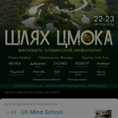
отведено на самостоятельное рисование материала с
лекции, в течении которого преподаватель просто
молча ждет. На эту часть почти никто не оставался. Из
домашки только повторить то, что было на лекции,
никаких доп. заданий. В итоге учишься не то чтобы
анатомии, а скорее срисовывать с лекции. Вишенка на
торте - уровень коммуникации менеджеров и
преподавателя вне занятий - практически нулевой.
Ученики в чате задавали вопросы, в т.ч. орг. вопросы,
которые оставались вообще без ответа.
ЭФФЕКТИВНАЯ РЕКЛАМА НА САЙТЕ
ШКОЛА ДИЗАЙНА И РАЗРАБОТКИ
UX Mind School
5.0