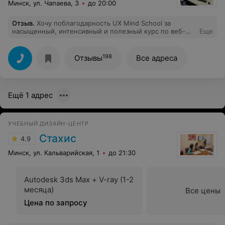
Минск, ул. Чапаева, 3
до 20:00
Отзыв
.
Хочу поблагодарность UX Mind School за
насыщенный, интенсивный и полезный курс по веб-
Еще
дизайну! Он был нелегкий, но это того стоило))
Отдельно хочу сказать спасибо нашему преподавателю
Александру Карасику за стремление показать нам
198
Отзывы
Все адреса
больше программного курса, за отзывчивость и
помощь, готовность поделиться профессиональным
опытом и помочь новичкам «с нуля» овладеть
навыками работы в Figma!
Ещё 1 адрес
УЧЕБНЫЙ ДИЗАЙН-ЦЕНТР
Стахис
4.9
Минск, ул. Кальварийская, 1
до 21:30
Autodesk 3ds Max + V-ray (1-2
месяца)
Все цены
Цена по запросу