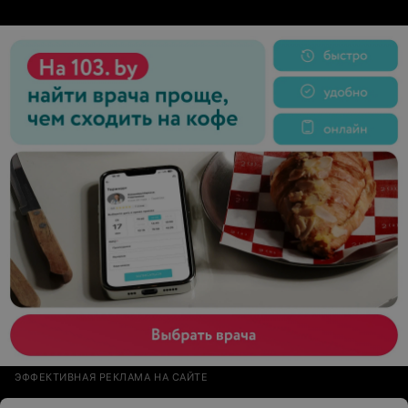
телефон, чтобы представится мне, его матери, даже
ФИО не сообщали, а когда сын зашёл в учебный отдел,
чтобы найти поддержку со стороны представителей
Академии, то получил отказ и невозможность пройти с
самокатом, а значит пропустить занятия, на которые
ехал через весь город. Вот такая мелочь казалось бы,
но так явно показывает, что руководство готово
выставить ребёнка на улицу, без посещения уже
оплаченных занятий и им безразлично абсолютно, ведь
не они платят. Такие сотрудники серьёзно портят
репутацию этой организации, очень жаль, что они тут
работают.
ЭФФЕКТИВНАЯ РЕКЛАМА НА САЙТЕ