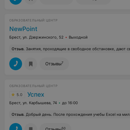
ОБРАЗОВАТЕЛЬНЫЙ ЦЕНТР
NewPoint
Брест, ул. Дзержинского, 52
Выходной
Отзыв
.
Занятия, проходящие в свободное обстановке, дают свои плоды. Имеющие цель изучить языки достигнут её с лихвой, благодаря разнообразным методикам изучения. Это и форма игры, и музыкальная практика, и художественные упражнения гармонично с
7
Отзывы
ОБРАЗОВАТЕЛЬНЫЙ ЦЕНТР
Успех
5.0
Брест, ул. Карбышева, 74
до 16:00
Отзыв
.
Добрый день. После прохождения учебы Excel на миллион получила большое количество полезной информации, которое о
50
Отзывы