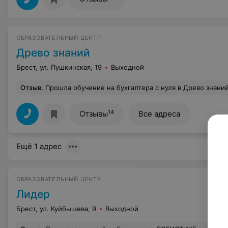
ОБРАЗОВАТЕЛЬНЫЙ ЦЕНТР
Древо знаний
Брест, ул. Пушкинская, 19
Выходной
Отзыв
.
Прошла обучение на бухгалтера с нуля в Древо знаний. Очень хорошие курсы, познавательные! Получила массу знаний и навыков. Очень хороший препод
14
Отзывы
Все адреса
Ещё 1 адрес
ОБРАЗОВАТЕЛЬНЫЙ ЦЕНТР
Лидер
Брест, ул. Куйбышева, 9
Выходной