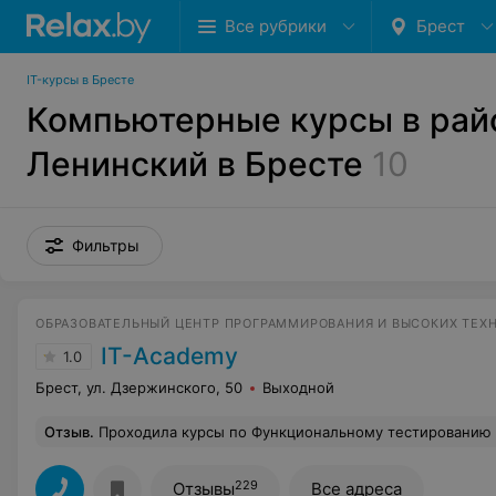
Все рубрики
Брест
IT-курсы в Бресте
Компьютерные курсы в рай
Ленинский в Бресте
10
Фильтры
ОБРАЗОВАТЕЛЬНЫЙ ЦЕНТР ПРОГРАММИРОВАНИЯ И ВЫСОКИХ ТЕХ
IT-Academy
1.0
Брест, ул. Дзержинского, 50
Выходной
Отзыв
.
Проходила курсы по Функциональному тестированию ПО в Бресте с января по апрель 2022 года. Практики мало, отношение к слушателям курсов оставляет желать лучшего. Обратной связи п
229
Отзывы
Все адреса