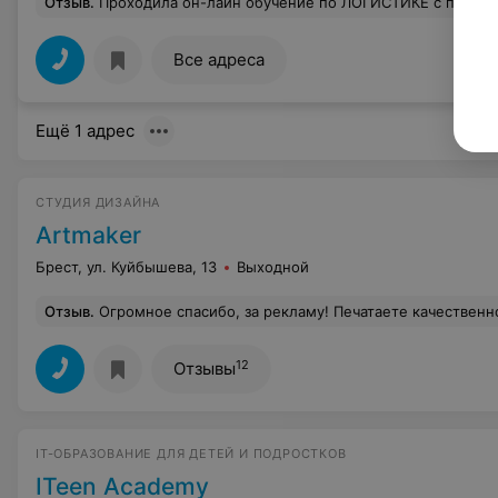
Отзыв
.
Проходила он-лайн обучение по ЛОГИСТИКЕ с преподавателем Полуян Светлана. Очень понравилось. Грамотный специалист, приятный чело
Все адреса
Ещё 1 адрес
СТУДИЯ ДИЗАЙНА
Artmaker
Брест, ул. Куйбышева, 13
Выходной
Отзыв
.
Огромное спасибо, за рекламу! Печатаете качественно
12
Отзывы
IT-ОБРАЗОВАНИЕ ДЛЯ ДЕТЕЙ И ПОДРОСТКОВ
ITeen Academy