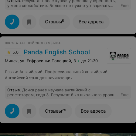
Отзыв
.
Результат после курса: у ребёнка уверенность,
у меня спокойствие. Больше не нужно уговаривать
Еще
сесть за уроки. Спасибо за системный подход.
5
Отзывы
Все адреса
ШКОЛА АНГЛИЙСКОГО ЯЗЫКА
Panda English School
5.0
Минск, ул. Евфросиньи Полоцкой, 3
до 21:30
Языки
:
Английский
,
Профессиональный английский
,
Английский язык для начинающих
Отзыв
.
Дочка ранее изучала английский с
репетитором, года 3. Результат был школьного уровня.
Еще
Никакой лексики. Решили в этом году пойти именно на
групповые занятия. Для меня самая главная
потребность - это изучения слов, разговорный
29
Отзывы
Все адреса
английский. Грамматику можно выучить всегда. Самое
главное, что в панда нравится моему ребенку. Самым
волнительным был первый день обучения, я ждала ее
реакцию. Когда она вышла с улыбкой после занятия,
думаю, слава Богу!))) Я еще ни одного раза не