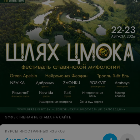
услышала о том, что ей не хочется идти на занятие.
Система мотивации интересная: накапливать панда
фунты и потом что-нибудь себе за это приобрести в
школе. Недавно у детей была пижамная "вечеринка".
Девочки из группы пришли в пижамах кигуруми))
Забавно. Обратная связь от учителя есть тоже, если
спросить об этом Администратора. Администрация
максимально вежливо и лояльно общается с
родителями в чате, что тоже немаловажно. О
результате сложно что-то говорить на текущий
момент, нужно время еще. Главное, что есть интерес к
об
ЭФФЕКТИВНАЯ РЕКЛАМА НА САЙТЕ
КУРСЫ ИНОСТРАННЫХ ЯЗЫКОВ