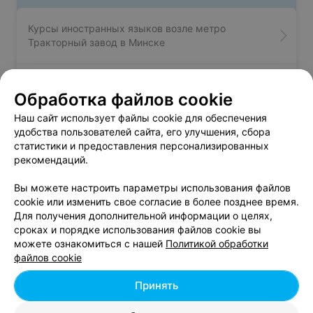
Курсы иностранных языков возле метро
Тракторный завод в Минске
Курсы иностранных языков возле метро Уручье
Обработка файлов cookie
в Минске
Наш сайт использует файлы cookie для обеспечения
удобства пользователей сайта, его улучшения, сбора
Курсы иностранных языков возле метро
статистики и предоставления персонализированных
Фрунзенская в Минске
рекомендаций.
Вы можете настроить параметры использования файлов
cookie или изменить свое согласие в более позднее время.
Для получения дополнительной информации о целях,
сроках и порядке использования файлов cookie вы
можете ознакомиться с нашей
Политикой обработки
Добавить компанию
файлов cookie
Добавить специалиста
Принять