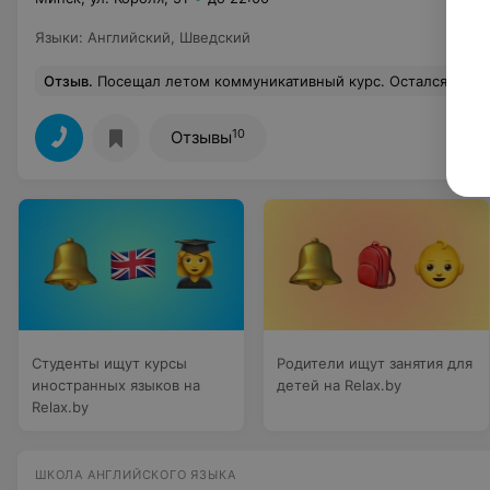
Языки
:
Английский
,
Шведский
Отзыв
.
Посещал летом коммуникативный курс. Остался доволен методикой преподавания. Очень понравилось то, что мы говорили на протяжении почти всего времени урока и к концу занятий я чувствовал, что поработал продуктивно. Задания были построены на устное общение, а преподаватель выступал скорее в роли консультанта, чем учителя и не встревал в ход общения. Понр
10
Отзывы
Студенты ищут курсы
Родители ищут занятия для
иностранных языков на
детей на Relax.by
Relax.by
ШКОЛА АНГЛИЙСКОГО ЯЗЫКА