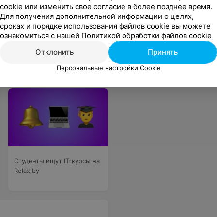
cookie или изменить свое согласие в более позднее время.
Для получения дополнительной информации о целях,
сроках и порядке использования файлов cookie вы можете
ознакомиться с нашей
Политикой обработки файлов cookie
авилось то, что нас также постоянно "перетасовывали" и каждое задание мы выполняли в новой команде. От занятий у меня остались положительные впечатления.
Еще
Отклонить
Принять
Персональные настройки Cookie
Студенты ищут IT-курсы на
Relax.by