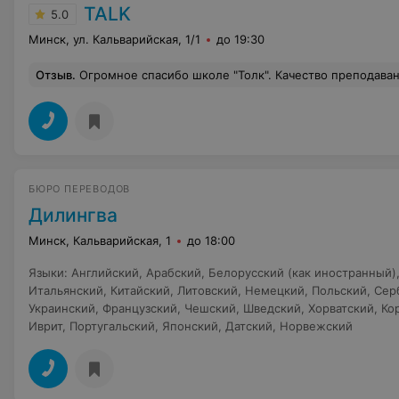
TALK
5.0
Минск, ул. Кальварийская, 1/1
до 19:30
Отзыв
.
Огромное спасибо школе "Толк". Качество преподавания и результат - выше всяких похвал. Отдельное спасибо педагогу Наталье за подход к детям, особенно - к подросткам!!!Очень довольны 
БЮРО ПЕРЕВОДОВ
Дилингва
Минск, Кальварийская, 1
до 18:00
Языки
:
Английский
,
Арабский
,
Белорусский (как иностранный)
Итальянский
,
Китайский
,
Литовский
,
Немецкий
,
Польский
,
Сер
Украинский
,
Французский
,
Чешский
,
Шведский
,
Хорватский
,
Ко
Иврит
,
Португальский
,
Японский
,
Датский
,
Норвежский