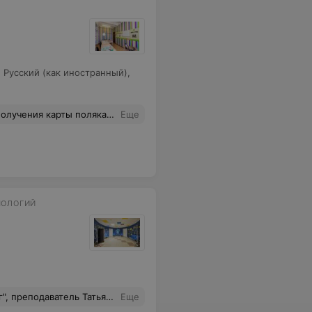
,
Русский (как иностранный)
,
но, с периодическими повторениями, ответственно и профессионально. Рекомендую очень!
Еще
НОЛОГИЙ
практике. Если вы ещё сомневаетесь или выбираете учебное заведение, курсы... Не сомневайтесь, приходите) Благодаря нашему преподавателю Татьяне, моя жизнь изменилась на 360 градусов и я уже работаю Интернет-маркетологом)
Еще