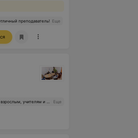
отличный преподаватель!
Еще
ся
тобы ученики использовали выученные элементы языка в речи (которая важна для ученика!) не хватает времени. В Клубе ICAN всегда хватает времени на разговоры и обмен мнениями.
Еще