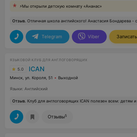
⚡Мы открыли детскую комнату «Ананас»
Отзыв
.
Отличная школа английского! Анастасия Бондарева - 
Telegram
Viber
Записать
ЯЗЫКОВОЙ КЛУБ ДЛЯ АНГЛОГОВОРЯЩИХ
ICAN
5.0
Минск, ул. Короля, 51
Выходной
Языки
:
Английский
Отзыв
.
Клуб для англоговорящих ICAN полезен всем: детям и взрослым, учителям и студентам, лингвистам и профессионалам в любой области, тем, кто уже уверен в себе и тем, кто делает первые шаги в английском.Формат занятий каждый раз неожиданный и всегда вовлекающий в обсуждение и действие. Проблема школьного и университетского образования в том, что часто учителя озабочены тем, что нужно пройти программу, а на то, ч
5
Отзывы