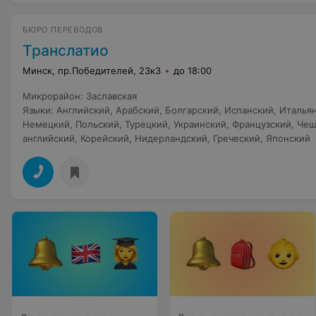
БЮРО ПЕРЕВОДОВ
Транслатио
Минск, пр.Победителей, 23к3
до 18:00
Микрорайон
:
Заславская
Языки
:
Английский
,
Арабский
,
Болгарский
,
Испанский
,
Италья
Немецкий
,
Польский
,
Турецкий
,
Украинский
,
Французский
,
Чеш
английский
,
Корейский
,
Нидерландский
,
Греческий
,
Японский