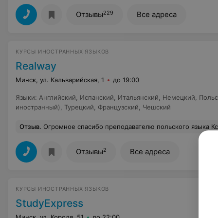
229
Отзывы
Все адреса
КУРСЫ ИНОСТРАННЫХ ЯЗЫКОВ
Realway
Минск, ул. Кальварийская, 1
до 19:00
Языки
:
Английский
,
Испанский
,
Итальянский
,
Немецкий
,
Польс
иностранный)
,
Турецкий
,
Французский
,
Чешский
Отзыв
.
Огромное спасибо преподавателю польского языка Ксении. Сдала на ка
2
Отзывы
Все адреса
КУРСЫ ИНОСТРАННЫХ ЯЗЫКОВ
StudyExpress
Минск, ул. Короля, 51
до 22:00