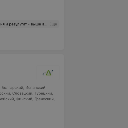
прогрессом и результатами. Желаю Вам развития, выдающихся учеников и творчества!
Еще
,
Болгарский
,
Испанский
,
бский
,
Словацкий
,
Турецкий
,
рейский
,
Финский
,
Греческий
,