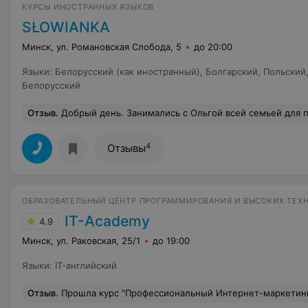
КУРСЫ ИНОСТРАННЫХ ЯЗЫКОВ
SŁOWIANKA
Минск, ул. Романовская Слобода, 5
до 20:00
Языки
:
Белорусский (как иностранный)
,
Болгарский
,
Польский
Белорусский
Отзыв
.
Добрый день. Занимались с Ольгой всей семьей для получения карты поляка. Занятия проходили на одном дыхании, 1,5 часа работали только по делу, не отвлекаясь на посторонние темы. Все очень компакт
4
Отзывы
ОБРАЗОВАТЕЛЬНЫЙ ЦЕНТР ПРОГРАММИРОВАНИЯ И ВЫСОКИХ ТЕХ
IT-Academy
4.9
Минск, ул. Раковская, 25/1
до 19:00
Языки
:
IT-английский
Отзыв
.
Прошла курс "Профессиональный Интернет-маркетинг", преподаватель Татьяна Лагунова. Хочу поблагодарить нашего преподавателя, за её огромный вклад в нас) Я тот человек, которому всегда было интересно это направление, на курс пришла с базовыми знаниями и без опыта работы в этой сфере. Подача материала, дополнительные материалы к изучению, помощь во всех вопросах этого направления, помощь с проектами для практики, было все и даже больше) За 2 месяца мы получили огромный багаж знаний и навыков, отработали все это на 