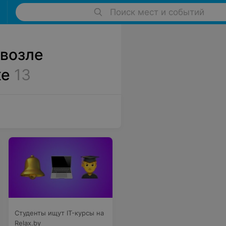
Поиск мест и событий
 возле
ке
13
Студенты ищут IT-курсы на
Relax.by