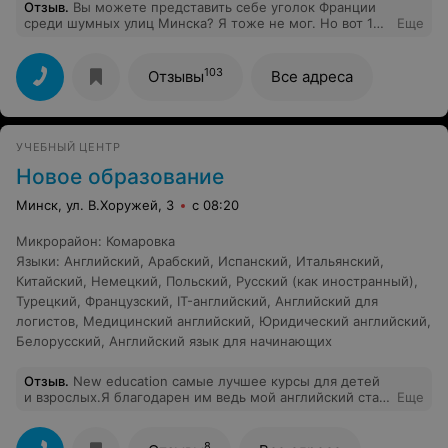
Отзыв
.
Вы можете представить себе уголок Франции
среди шумных улиц Минска? Я тоже не мог. Но вот 10
Еще
месяцев моей жизни были наполнены самыми
радостными эмоциями благодаря посещению курса
французского языка в Мире без границ! Каждое
103
Отзывы
Все адреса
занятие было особенным и незабываемым, и я с
нетерпением ждал следующей встречи. Невероятно
увлекательными были всевозможные субботние
мероприятия в формате movie-club, встречи с
УЧЕБНЫЙ ЦЕНТР
носителями языка, различные игры и тренинги.
Получая огромное удовольствие от учебного процесса
Новое образование
в компании с интересными и жизнерадостными
людьми, я с удивлением для себя обнаружил, что уже
Минск, ул. В.Хоружей, 3
с 08:20
через 4 месяца после начала изучения языка, я мог
выражать свои мысли по-французски. Я безмерно
Микрорайон
:
Комаровка
благодарен удивительно талантливому педагогу
Языки
:
Английский
,
Арабский
,
Испанский
,
Итальянский
,
Надежде Бычковской за необыкновенный процесс и
превосходящий все ожидания результат!
Китайский
,
Немецкий
,
Польский
,
Русский (как иностранный)
,
Терпеливость, индивидуальный подход, креативность,
Турецкий
,
Французский
,
IT-английский
,
Английский для
внимательность и постоянная готовность помочь —
логистов
,
Медицинский английский
,
Юридический английский
,
вот благодаря чему Надежде удалось создать
Белорусский
,
Английский язык для начинающих
неповторимую атмосферу наших занятий!
Отзыв
.
New education самые лучшее курсы для детей
и взрослых.Я благодарен им ведь мой английский стал
Еще
лучше.
8