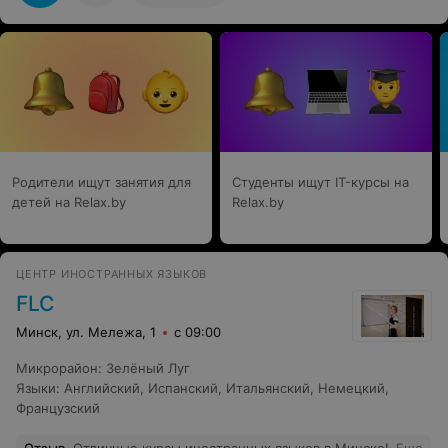
разнообразно занятия проходят. Атмосфера приятная,
детки дружат, педагоги прекрасные, за это просто
отдельное спасибо клубу, умеют подбирать
преподавателей талантливых.
Родители ищут занятия для
Студенты ищут IT-курсы на
детей на Relax.by
Relax.by
ЦЕНТР ИНОСТРАННЫХ ЯЗЫКОВ
FLC
Минск, ул. Мележа, 1
с 09:00
Микрорайон
:
Зелёный Луг
Языки
:
Английский
,
Испанский
,
Итальянский
,
Немецкий
,
Французский