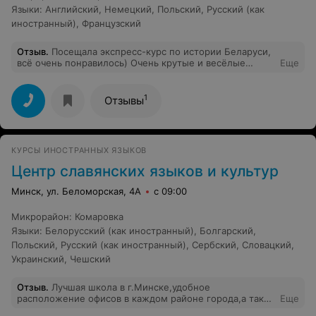
Языки
:
Английский
,
Немецкий
,
Польский
,
Русский (как
иностранный)
,
Французский
Отзыв
.
Посещала экспресс-курс по истории Беларуси,
всё очень понравилось) Очень крутые и весёлые
Еще
занятия, куча полезной информации!!! Огромное
спасибо за подготовку, я довольна результатом
1
Отзывы
КУРСЫ ИНОСТРАННЫХ ЯЗЫКОВ
Центр славянских языков и культур
Минск, ул. Беломорская, 4А
с 09:00
Микрорайон
:
Комаровка
Языки
:
Белорусский (как иностранный)
,
Болгарский
,
Польский
,
Русский (как иностранный)
,
Сербский
,
Словацкий
,
Украинский
,
Чешский
Отзыв
.
Лучшая школа в г.Минске,удобное
расположение офисов в каждом районе города,а так
Еще
профессионализм и манера подачи преподавателей