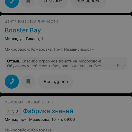
Отзывы
Все адреса
ЦЕНТР РАЗВИТИЯ ЛИЧНОСТИ
Booster Bay
Минск, ул. Гикало, 1
Микрорайон
:
Комаровка
,
Пр-т Независимости
Отзыв
.
Спасибо огромное Кристине Морозовой!
Обучаюсь у неё с сентября, очень довольна. Все
Еще
хорошо объясняет, все всегда понятно!) Профессионал
своего дела 100%. И как человек хороший, приятный!
Рекомендую!)
Все адреса
ОБРАЗОВАТЕЛЬНЫЙ ЦЕНТР
Фабрика знаний
5.0
Минск, пр-т Машерова, 10
с 09:00
Микрорайон
:
Комаровка