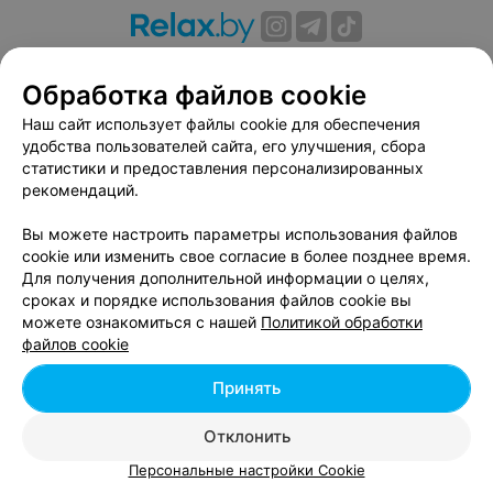
О проекте
Новости проекта
Размещение рекламы
Обработка файлов cookie
Вакансии
Публичный договор
Способы оплаты
Публичный договор по использованию сервиса
Наш сайт использует файлы cookie для обеспечения
«Афиша»
удобства пользователей сайта, его улучшения, сбора
статистики и предоставления персонализированных
Пользовательское соглашение
рекомендаций.
Написать в поддержку
Вы можете настроить параметры использования файлов
Связаться по вопросам сотрудничества
cookie или изменить свое согласие в более позднее время.
Написать руководителю relax.by
Для получения дополнительной информации о целях,
Персональные настройки cookie
сроках и порядке использования файлов cookie вы
можете ознакомиться с нашей
Политикой обработки
Обработка персональных данных
файлов cookie
Принять
© 2026 ООО «Артокс Лаб», УНП 191700409, регистрирующий орган -
Отклонить
Минский горисполком
| 220012, Республика Беларусь, г. Минск,
улица Толбухина, 2, пом. 16 | info@relax.by
Персональные настройки Cookie