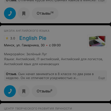
Отзыв
.
Отличные курсы иностранных языков в Минске!
Еще
14
Отзывы
ШКОЛА АНГЛИЙСКОГО ЯЗЫКА
English Pie
3.0
Минск, ул. Гамарника, 30
с 09:00
Микрорайон
:
Зелёный Луг
Языки
:
Английский
,
IT-английский
,
Английский для логистов
,
Английский язык для начинающих
Отзыв
.
Сын начал заниматься в 8 классе по два раза в
неделю. Он не отличается усидчивостью и
Еще
практически не делает домашнюю работу. Но в 9
классе он уже был лучшим в классе.. Продолжает и
сейчас ходить, учась в универе и сейчас один из
9
Отзывы
лучших в группе... Приемлемая цена, хорошее
расположение, хорошее отношение к клиентам..
Школа пережила Covid и всегда прислушивается к
вашим пожеланиям. Мои рекомендации и огромное
ЦЕНТР ТВОРЧЕСКОГО РАЗВИТИЯ ЛИЧНОСТИ
спасибо Татьяне!