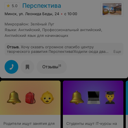
Перспектива
5.0
Минск, ул. Леонида Беды, 24
с 10:00
Микрорайон
:
Зелёный Луг
Языки
:
Английский
,
Профессиональный английский
,
Английский язык для начинающих
Отзыв
.
Хочу сказать огромное спасибо центру
творческого развития Перспектива!Ходили сюда два
Еще
года.Впечатления только положительные!Я сама
педагог,поэтому к выбору развивающей подготовки к
школе отнеслась со всей ответственностью. Выбирала
11
Отзывы
долго,буквально в последних числах августа
записались в Перспективу -и не прогадали:здесь к
каждому ребенку индивидуальный подход!Такие
жизнерадостные,душевные,отзывчивые
преподаватели!Даже сложно выделить кого-то
одного:все первоклассные специалисты,любящие и
свое дело,и детей. Очень внимательные девочки на
Reception! Теперь даже жаль,что в сентябре мы идем
уже в обычную школу!По Вашим занятиям будем
скучать,вспоминать с теплотой!
Родители ищут занятия для
Студенты ищут IT-курсы на