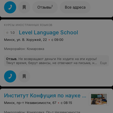
замотивируют вас продолжить курс и записаться на
еще один!
1
Отзывы
Все адреса
КУРСЫ ИНОСТРАННЫХ ЯЗЫКОВ
Level Language School
1.0
Минск, ул. В. Хоружей, 22
с 09:00
Микрорайон
:
Комаровка
Отзыв
.
Не возвращают деньги Не ходите на эти курсы!
Тянут время, берут авансы, не отвечают на письма, не
Еще
возвращают деньги за несостоявшиеся курсы по их же
вине.
Институт Конфуция по науке и технике БНТУ
Минск, пр-т Независимости, 67
с 08:15
Микрорайон
:
Комаровка
,
Пр-т Независимости