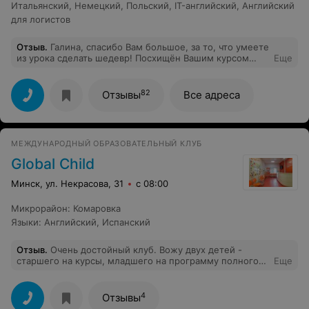
Итальянский
,
Немецкий
,
Польский
,
IT-английский
,
Английский
для логистов
Отзыв
.
Галина, спасибо Вам большое, за то, что умеете
из урока сделать шедевр! Посхищён Вашим курсом
Еще
медицинского английского!
82
Отзывы
Все адреса
МЕЖДУНАРОДНЫЙ ОБРАЗОВАТЕЛЬНЫЙ КЛУБ
Global Child
Минск, ул. Некрасова, 31
с 08:00
Микрорайон
:
Комаровка
Языки
:
Английский
,
Испанский
Отзыв
.
Очень достойный клуб. Вожу двух детей -
старшего на курсы, младшего на программу полного
Еще
дня. Детям очень нравится, ходят с удовольствием,
язык хорошо подтянули, развитие всестороннее - и
творчеством занимаются, каждый день какие-то
4
Отзывы
поделки, и активные занятия есть, в общем очень