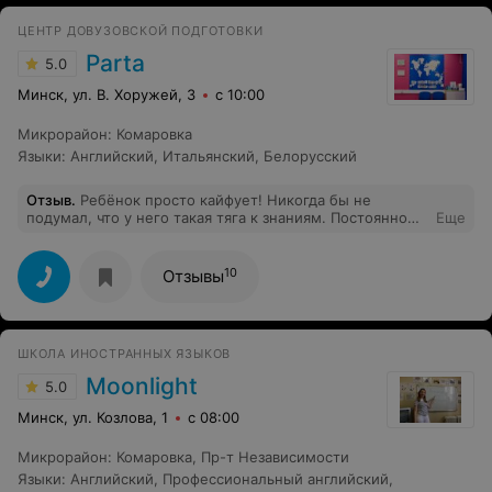
ЦЕНТР ДОВУЗОВСКОЙ ПОДГОТОВКИ
Parta
5.0
Минск, ул. В. Хоружей, 3
с 10:00
Микрорайон
:
Комаровка
Языки
:
Английский
,
Итальянский
,
Белорусский
Отзыв
.
Ребёнок просто кайфует! Никогда бы не
подумал, что у него такая тяга к знаниям. Постоянно
Еще
спрашивает, когда пойдем снова. На мой взгляд это
одни из лучших курсов в нашем городе. Не знаю как
они это делают, но ребёнку очень интересно, в общем
10
Отзывы
респект руководителям проекта и преподавателям и
удачи в их деле.)
ШКОЛА ИНОСТРАННЫХ ЯЗЫКОВ
Moonlight
5.0
Минск, ул. Козлова, 1
с 08:00
Микрорайон
:
Комаровка
,
Пр-т Независимости
Языки
:
Английский
,
Профессиональный английский
,