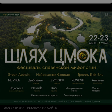
протяжении 4 лет.Результат оказался очень
хорошим.Спасибо всем за профессионализм за
качество и и человеческое отношение к нашим
детям.На сегодняшний день наш ребенок продолжает
обучение в Великобритании и ту базу знаний который
она получила в образовательном центре нельзя не
отметить.Спасибо лично руководителю Елене
Леонидовне, человеку который всей душой болеет за
качество,спасибо ей за все что она лично делает!!!
ЭФФЕКТИВНАЯ РЕКЛАМА НА САЙТЕ