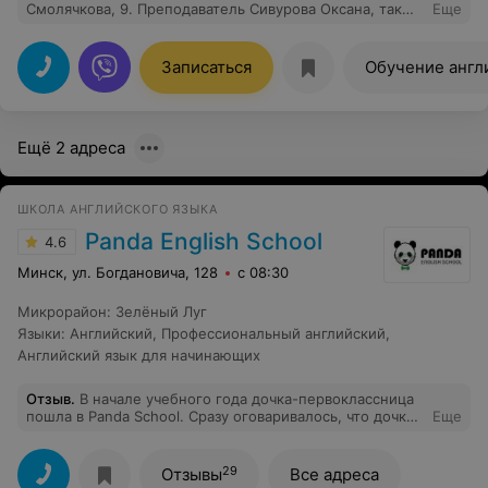
Смолячкова, 9. Преподаватель Сивурова Оксана, так
Еще
доступно объясняет. Спасибо! Рекомендую.
Записаться
Обучение англ
Ещё 2 адреса
ШКОЛА АНГЛИЙСКОГО ЯЗЫКА
Panda English School
4.6
Минск, ул. Богдановича, 128
с 08:30
Микрорайон
:
Зелёный Луг
Языки
:
Английский
,
Профессиональный английский
,
Английский язык для начинающих
Отзыв
.
В начале учебного года дочка-первоклассница
пошла в Panda School. Сразу оговаривалось, что дочке
Еще
7 лет. Первое впечатление было замечательным.
Небольшая группа из четырёх детей-первоклассников,
занятия в игровой форме, плавная подача информации,
29
Отзывы
Все адреса
небольшие домашние задания. Всё было отлично, но