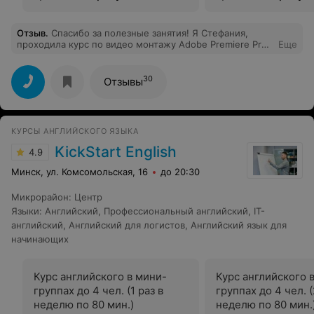
Отзыв
.
Спасибо за полезные занятия! Я Cтефания,
проходила курс по видео монтажу Adobe Premiere Pro,
Еще
далее планирую пройти курс по освоению Adobe After
Effects. Все понравилось, учитель хорошо, а главное
понятно объясняет. Учителю Михаилу выражаю
30
Отзывы
отдельную благодарность за то, что дали мне новые
знания, фишки, которые я не знала. Он помог мне
систематизировать все то, что было понятно и
непонятно. Курсом довольна еще потому, что давалась
КУРСЫ АНГЛИЙСКОГО ЯЗЫКА
не сухая информация, она совмещалась с практикой;
преподаватель отвечал на вопросы открыто; было
KickStart English
4.9
дано много того, что вряд-ли скажут в интернете)
Когда пришла, были еще проблемы не только по
Минск, ул. Комсомольская, 16
до 20:30
материалу, но и с ноутбуком. Рассказали и объяснили
несколько способов решения проблемы. И сейчас не
Микрорайон
:
Центр
буду тратить деньги на разные сервисы ремонта
Языки
:
Английский
,
Профессиональный английский
,
IT-
ноутбука :) Еще понравилось удобное расписание и
комфортные условия занятий, ведь тут преподавалось
английский
,
Английский для логистов
,
Английский язык для
будто ты на индивидуальном обучении, каждому
начинающих
уделяли много времени, несмотря на группу людей!
Еще раз спасибо kursy by за занят
Курс английского в мини-
Курс английского 
группах до 4 чел. (1 раз в
группах до 4 чел. (
неделю по 80 мин.)
неделю по 80 мин.