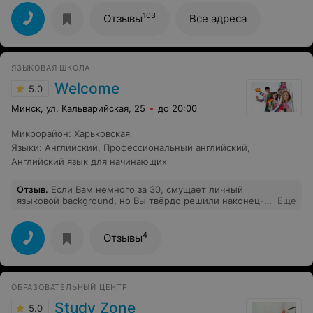
неожиданно уволился. На оставшиеся два занятия
"школа" замену не нашла. На связь не выходит. Деньги
103
Отзывы
Все адреса
не возвращает.
ЯЗЫКОВАЯ ШКОЛА
Welcome
5.0
Минск, ул. Кальварийская, 25
до 20:00
Микрорайон
:
Харьковская
Языки
:
Английский
,
Профессиональный английский
,
Английский язык для начинающих
Отзыв
.
Если Вам немного за 30, смущает личный
языковой background, но Вы твёрдо решили наконец-
Еще
то выучить English language и исполнить свою давнюю
мечту, рекомендую попробовать обучение в языковой
школе “Welcome”. Здесь Вам гарантированы:
4
Отзывы
минимальный удар по самолюбию; доброжелательная
и комфортная атмосфера занятий в минигруппах (такой
формат обучения гораздо интереснее индивидуальных
занятий); эффективная, ступенчатая, хорошо
ОБРАЗОВАТЕЛЬНЫЙ ЦЕНТР
структурированная программа обучения,
ориентированная на людей с разным уровнем
Study Zone
5.0
подготовки; разноплановая подача и закрепление