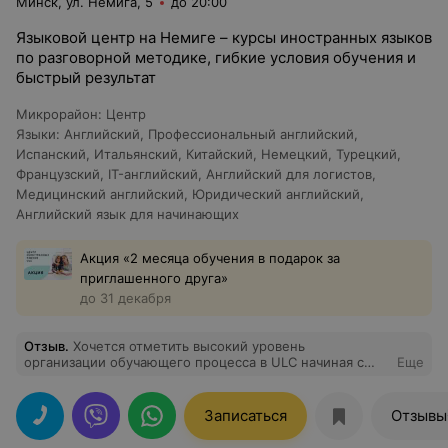
Минск, ул. Немига, 5
до 20:00
Языковой центр на Немиге – курсы иностранных языков
по разговорной методике, гибкие условия обучения и
быстрый результат
Микрорайон
:
Центр
Языки
:
Английский
,
Профессиональный английский
,
Испанский
,
Итальянский
,
Китайский
,
Немецкий
,
Турецкий
,
Французский
,
IT-английский
,
Английский для логистов
,
Медицинский английский
,
Юридический английский
,
Английский язык для начинающих
Акция «2 месяца обучения в подарок за
приглашенного друга»
до 31 декабря
Отзыв
.
Хочется отметить высокий уровень
организации обучающего процесса в ULC начиная с
Еще
момента заключения договора и заканчивая самими
занятиями! Занимаюсь изучением английского языка
уровня А1 с марта 2026 года 1 раз в неделю в
Записаться
Отзывы
воскресенье. Занятия проходят в офлайн формате в
небольшой группе с профессионалом своего дела