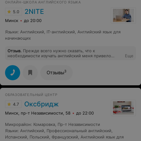
ОНЛАЙН-ШКОЛА АНГЛИЙСКОГО ЯЗЫКА
2NITE
5.0
Минск
до 20:00
Языки
:
Английский
,
IT-английский
,
Английский язык для
начинающих
Отзыв
.
Прежде всего нужно сказать, что к
необходимости изучать английский меня привело
Еще
желание "Уйти в IT". Английский не знал от слова
совсем, но где то через пол года после занятий с
Инной, уже был в состоянии более менее читать
3
Отзывы
техническую документацию, что мне очень помогло в
изувечении программирования и дальнейшем
трудоустройстве. Уроки проходят в онлайн формате,
довольно комфортно и интенсивно, но если у вас будет
ОБРАЗОВАТЕЛЬНЫЙ ЦЕНТР
время, то я думаю, что Вас с удовольствием нагрузят
под завязку и вы будите учиться ровно в том темпе, как
Оксбридж
4.7
вам удобно. В тоже время, если что то не получается,
то "паровоз" дальше не поедет, пока не будут
Минск, пр-т Независимости, 58
до 22:00
устранены все пробелы. Так что, если хотите изучать
английский в дружной, комфортной атмосфере, то Вы
Микрорайон
:
Комаровка
,
Пр-т Независимости
попали куда надо.
Языки
:
Английский
,
Профессиональный английский
,
Испанский
,
Польский
,
Французский
,
Английский язык для