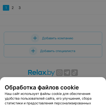
реально мотивированных преподавателей и качества
обучения 10/10
1
2
3
Добавить компанию
Добавить специалиста
О проекте
Новости проекта
Размещение рекламы
Обработка файлов cookie
Вакансии
Публичный договор
Способы оплаты
Публичный договор по использованию сервиса
Наш сайт использует файлы cookie для обеспечения
«Афиша»
удобства пользователей сайта, его улучшения, сбора
статистики и предоставления персонализированных
Пользовательское соглашение