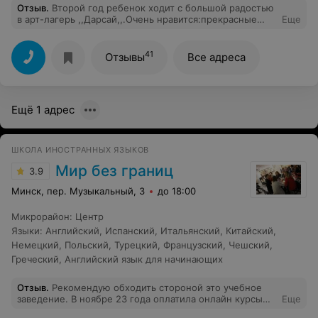
Отзыв
.
Второй год ребенок ходит с большой радостью
в арт-лагерь ,,Дарсай,,.Очень нравится:прекрасные
Еще
педагоги,атмосфера и организация дня.Очень
реуомендую родителям и их деткам.
41
Отзывы
Все адреса
Ещё 1 адрес
ШКОЛА ИНОСТРАННЫХ ЯЗЫКОВ
Мир без границ
3.9
Минск, пер. Музыкальный, 3
до 18:00
Микрорайон
:
Центр
Языки
:
Английский
,
Испанский
,
Итальянский
,
Китайский
,
Немецкий
,
Польский
,
Турецкий
,
Французский
,
Чешский
,
Греческий
,
Английский язык для начинающих
Отзыв
.
Рекомендую обходить стороной это учебное
заведение. В ноябре 23 года оплатила онлайн курсы
Еще
испанского языка. Преподаватель провел 6 занятий и