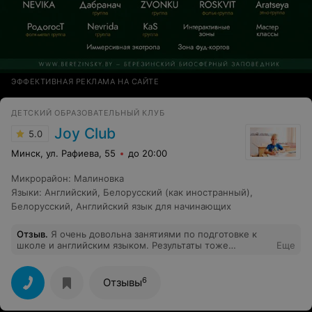
ЭФФЕКТИВНАЯ РЕКЛАМА НА САЙТЕ
ДЕТСКИЙ ОБРАЗОВАТЕЛЬНЫЙ КЛУБ
Joy Club
5.0
Минск, ул. Рафиева, 55
до 20:00
Микрорайон
:
Малиновка
Языки
:
Английский
,
Белорусский (как иностранный)
,
Белорусский
,
Английский язык для начинающих
Отзыв
.
Я очень довольна занятиями по подготовке к
школе и английским языком. Результаты тоже
Еще
впечатляют, и читать и считать научились. Готовы к
школе на 100%. В английской языке тоже успехи
заметные. Коллектив педагогов замечательный. Елена
6
Отзывы
Анатольевна, Самира Исмаиловна, Ксения Леонидовна,
Татьяна Геннадьевна - супер педагоги! Занятие в Joy