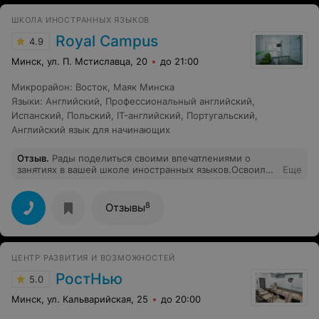
Club рекомендую всем!
ШКОЛА ИНОСТРАННЫХ ЯЗЫКОВ
Royal Campus
4.9
Минск, ул. П. Мстиславца, 20
до 21:00
Микрорайон
:
Восток
,
Маяк Минска
Языки
:
Английский
,
Профессиональный английский
,
Испанский
,
Польский
,
IT-английский
,
Португальский
,
Английский язык для начинающих
Отзыв
.
Рады поделиться своими впечатлениями о
занятиях в вашей школе иностранных языков.Освоили
Еще
польский язык до уверенного уровня А1 за 3 месяца
занятий)) ходили на занятия с удовольствием и
желанием.Очень достойный уровень
8
Отзывы
преподавания,удобные классы,месторасположение
школы. Все на позитиве! Спасибо владельцам и
преподавателям))Рекомендуем!
ЦЕНТР РАЗВИТИЯ И ВОЗМОЖНОСТЕЙ
РостНью
5.0
Минск, ул. Кальварийская, 25
до 20:00