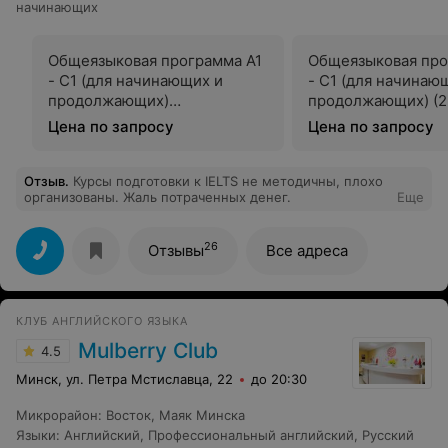
начинающих
Общеязыковая программа А1
Общеязыковая про
- С1 (для начинающих и
- С1 (для начинаю
продолжающих)
продолжающих) (2 
(индивидуально)
Цена по запросу
Цена по запросу
Отзыв
.
Курсы подготовки к IELTS не методичны, плохо
организованы. Жаль потраченных денег.
Еще
26
Отзывы
Все адреса
КЛУБ АНГЛИЙСКОГО ЯЗЫКА
Mulberry Club
4.5
Минск, ул. Петра Мстиславца, 22
до 20:30
Микрорайон
:
Восток
,
Маяк Минска
Языки
:
Английский
,
Профессиональный английский
,
Русский