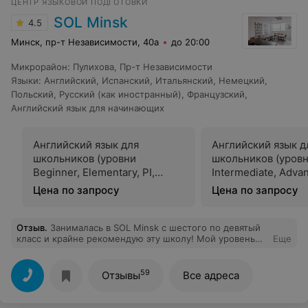
ЦЕНТР ЯЗЫКОВОЙ ПОДГОТОВКИ
детям.На сегодняшний день наш ребенок продолжает
обучение в Великобритании и ту базу знаний который
SOL Minsk
4.5
она получила в образовательном центре нельзя не
отметить.Спасибо лично руководителю Елене
Минск, пр-т Независимости, 40а
до 20:00
Леонидовне, человеку который всей душой болеет за
качество,спасибо ей за все что она лично делает!!!
Микрорайон
:
Пулихова
,
Пр-т Независимости
Языки
:
Английский
,
Испанский
,
Итальянский
,
Немецкий
,
Польский
,
Русский (как иностранный)
,
Французский
,
Английский язык для начинающих
Английский язык для
Английский язык д
школьников (уровни
школьников (уровн
Beginner, Elementary, PI,
Intermediate, Adva
Intermediate) Standart (7-12
Standart (7-12 чел.
Цена по запросу
Цена по запросу
чел./гр.) ½ семестра
семестра
Отзыв
.
Занималась в SOL Minsk с шестого по девятый
класс и крайне рекомендую эту школу! Мой уровень
Еще
разговорного английского, чтения, грамматики
поднялся, благодаря курсам смогла после девятого
класса сдать экзамен в лицей. Ну и в целом по жизни
59
Отзывы
Все адреса
чувствую себя максимально комфортно с любым
английским контентом (книги, фильмы, сериалы,
блогеров смотрю в оригинале) и легко запоминаю