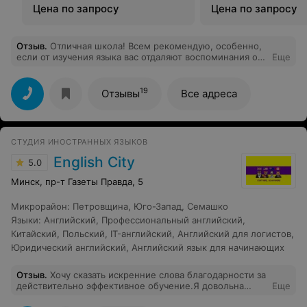
Цена по запросу
Цена по запросу
Отзыв
.
Отличная школа! Всем рекомендую, особенно,
если от изучения языка вас отдаляют воспоминания об
Еще
опыте изучения в школе/ колледже, думаю, многим
знакомо чувство, когда в школу не хочется даже
ходить, не то чтобы учиться. В этой школе не так!
19
Отзывы
Все адреса
Корректный подход, занятия веселые и интересные,
дружелюбная обстановка, никаких проволочек с
документами и оплатой. Супер!!!
СТУДИЯ ИНОСТРАННЫХ ЯЗЫКОВ
English City
5.0
Минск, пр-т Газеты Правда, 5
Микрорайон
:
Петровщина
,
Юго-Запад
,
Семашко
Языки
:
Английский
,
Профессиональный английский
,
Китайский
,
Польский
,
IT-английский
,
Английский для логистов
,
Юридический английский
,
Английский язык для начинающих
Отзыв
.
Хочу сказать искренние слова благодарности за
действительно эффективное обучение.Я довольна
Еще
абсолютно всем и буду рекомендовать знакомым.