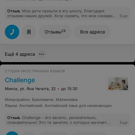
Отзыв
.
Мои дети пришли в эту школу, благодаря
отзывам наших друзей. Хочу сказать, что мои ожидания
Еще
оправдались. Грамотный и квалифицированный подход
преподавателя, внимание к каждому, мотивация.
Очень хорошо налажена обратная связь. Ребенок идет
29
Отзывы
Все адреса
на занятия с удовольствием! Любит выполнять задания,
интересуется. Здорово придуманы тематические
занятия с родителями и для более продвинутых!
Большое спасибо нашему преподавателю Евгении за
Ещё 4 адреса
внимательное отношение к каждому ребенку!
СТУДИЯ ИНОСТРАННЫХ ЯЗЫКОВ
Challenge
Минск, ул. Яна Чечота, 32
до 15:30
Микрорайон
:
Брилевичи
,
Малиновка
Языки
:
Английский
,
Английский язык для начинающих
Отзыв
.
Challenge - это весело, увлекательно,
познавательно! Это те занятия, о которых мечтает
Еще
каждый ребенок! В ненавязчивой и игровой форме
подается серьезный материал, грамматика. Большое