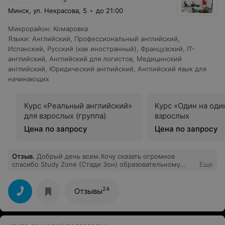
материала. Домашние задания не отнимают много
Минск, ул. Некрасова, 5
до 21:00
времени и направлены на хорошее усвоение
материала. Надо понимать, что под лежачий камень
Микрорайон
:
Комаровка
вода не течёт, желательно много заниматься и
Языки
:
Английский
,
Профессиональный английский
,
самостоятельно. Но с помощью и под контролем
профессионального педагога ЯШ «Welcome” Татьяны
Испанский
,
Русский (как иностранный)
,
Французский
,
IT-
это получается легко и с удовольствием (из личного
английский
,
Английский для логистов
,
Медицинский
опыта)!
английский
,
Юридический английский
,
Английский язык для
начинающих
Курс «Реальный английский»
Курс «Один на оди
для взрослых (группа)
взрослых
Цена по запросу
Цена по запросу
Отзыв
.
Добрый день всем.Хочу сказать огромное
спасибо Study Zone (Стади Зон) образовательному
Еще
центру и его руководству и преподавателям за то что
они делают в своей работе с теми кто реально хочет
изучать английский язык на самом высоком
24
Отзывы
уровне.Наш ребенок занимался английским на
протяжении 4 лет.Результат оказался очень
хорошим.Спасибо всем за профессионализм за
качество и и человеческое отношение к нашим