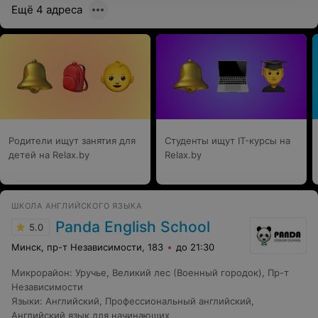
Ещё 4 адреса
Родители ищут занятия для
Студенты ищут IT-курсы на
детей на Relax.by
Relax.by
ШКОЛА АНГЛИЙСКОГО ЯЗЫКА
Panda English School
5.0
Минск, пр-т Независимости, 183
до 21:30
Микрорайон
:
Уручье
,
Великий лес (Военный городок)
,
Пр-т
Независимости
Языки
:
Английский
,
Профессиональный английский
,
Английский язык для начинающих