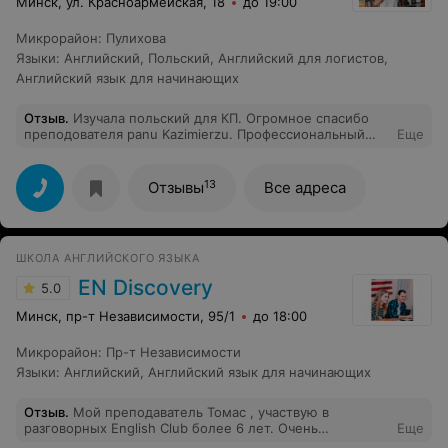
Минск, ул. Красноармейская, 18
до 19:00
Микрорайон
:
Пулихова
Языки
:
Английский
,
Польский
,
Английский для логистов
,
Английский язык для начинающих
Отзыв
.
Изучала польский для КП. Огромное спасибо
преподователя panu Kazimierzu. Профессиональный
Еще
опыт работы. Полная подготовка к разговору. Просто
благодарю за всё.
13
Отзывы
Все адреса
ШКОЛА АНГЛИЙСКОГО ЯЗЫКА
EN Discovery
5.0
Минск, пр-т Независимости, 95/1
до 18:00
Микрорайон
:
Пр-т Независимости
Языки
:
Английский
,
Английский язык для начинающих
Отзыв
.
Мой преподаватель Томас , участвую в
разговорных English Club более 6 лет. Очень
Еще
профессиональный преподаватель, к тому же native