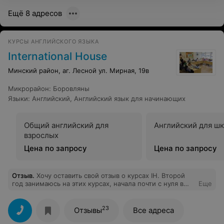
спец лексику в университете. Огромное спасибо
Ещё 8 адресов
преподавателям Татьяне и Екатерине - люди, которые
заряжают и помогают в изучении иностранного языка!
КУРСЫ АНГЛИЙСКОГО ЯЗЫКА
International House
Минский район, аг. Лесной ул. Мирная, 19в
Микрорайон
:
Боровляны
Языки
:
Английский
,
Английский язык для начинающих
Общий английский для
Английский для ш
взрослых
Цена по запросу
Цена по запросу
Отзыв
.
Хочу оставить свой отзыв о курсах IH. Второй
год занимаюсь на этих курсах, начала почти с нуля в
Еще
офисе на ул.Орловской. Преподаватель Катерина
лучше всех похвал: молодая, грамотная, опытная,
материал преподносит на пять баллов, очень к себе
23
Отзывы
Все адреса
располагает. С ней нет никогда никаких проблем,
всегда ответит на все вопросы и уделит время