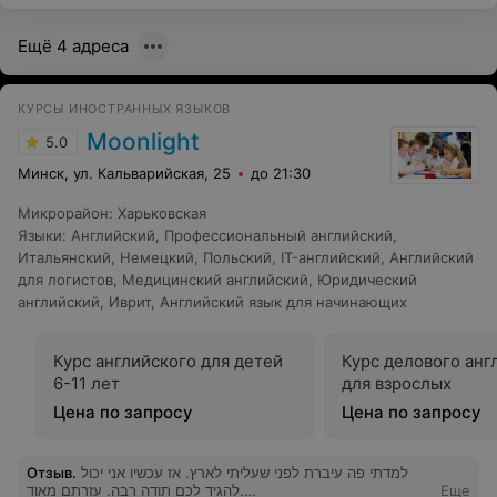
Еленой! Я уверена, что поставленная мной цель:
научиться свободно разговаривать на английском
Ещё 4 адреса
языке для комфортного путешествия, с ULC будет
достигнута легко!
КУРСЫ ИНОСТРАННЫХ ЯЗЫКОВ
Moonlight
5.0
Минск, ул. Кальварийская, 25
до 21:30
Микрорайон
:
Харьковская
Языки
:
Английский
,
Профессиональный английский
,
Итальянский
,
Немецкий
,
Польский
,
IT-английский
,
Английский
для логистов
,
Медицинский английский
,
Юридический
английский
,
Иврит
,
Английский язык для начинающих
Курс английского для детей
Курс делового анг
6-11 лет
для взрослых
Цена по запросу
Цена по запросу
Отзыв
.
למדתי פה עיברת לפני שעליתי לארץ. אז עכשיו אני יכול
להגיד לכם תודה רבה. עזרתם מאוד.
Еще