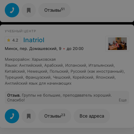
speaker, что не мало важно, а в дополнение по своему
менталитету натуральный белорус, его бабушка родом
51
Отзывы
с Беларуси. Темы клубов очень интересные и
разнообразные. Очень приятно когда ты на лайте
просто говоришь не думая через каждое слово о
граматике. Очень рекомендую как дополнение к
УЧЕБНЫЙ ЦЕНТР
изучению языка с рускоязычным преподавателем,
существенно расширите свои знания и закрепите их на
Inatriol
4.2
практике говорения и понимания носителя языка.
Минск, пер. Домашевский, 9
до 20:00
Микрорайон
:
Харьковская
Языки
:
Английский
,
Арабский
,
Испанский
,
Итальянский
,
Китайский
,
Немецкий
,
Польский
,
Русский (как иностранный)
,
Турецкий
,
Французский
,
Чешский
,
Корейский
,
Японский
,
Английский язык для начинающих
Отзыв
.
Группы не большие, преподвватель хороший.
Спасибо!
Еще
23
Отзывы
Все адреса