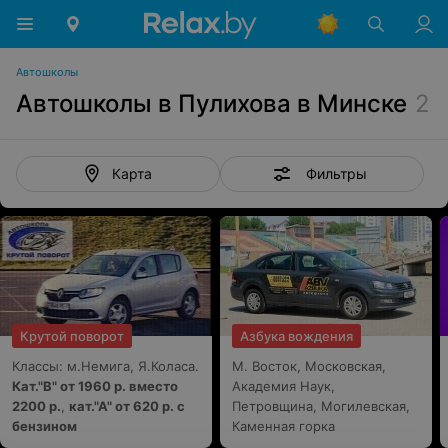
Автошколы
Автошколы в Пулихова в Минске
2
Фильтры
Карта
Крутой поворот
Азбука вождения
Классы: м.Немига, Я.Коласа.
М. Восток, Московская,
Кат."В" от 1960 р. вместо
Академия Наук,
2200 р.
,
кат."А" от 620 р. с
Петровщина, Могилевская,
бензином
Каменная горка