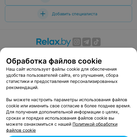
Добавить специалиста
О проекте
Новости проекта
Размещение рекламы
Обработка файлов cookie
Вакансии
Публичный договор
Способы оплаты
Публичный договор по использованию сервиса
Наш сайт использует файлы cookie для обеспечения
«Афиша»
удобства пользователей сайта, его улучшения, сбора
статистики и предоставления персонализированных
Пользовательское соглашение
рекомендаций.
Написать в поддержку
Вы можете настроить параметры использования файлов
Связаться по вопросам сотрудничества
cookie или изменить свое согласие в более позднее время.
Написать руководителю relax.by
Для получения дополнительной информации о целях,
Персональные настройки cookie
сроках и порядке использования файлов cookie вы
можете ознакомиться с нашей
Политикой обработки
Обработка персональных данных
файлов cookie