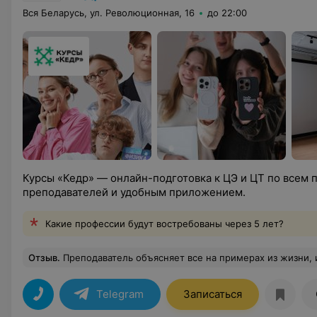
Вся Беларусь, ул. Революционная, 16
до 22:00
Курсы «Кедр» — онлайн-подготовка к ЦЭ и ЦТ по всем
преподавателей и удобным приложением.
Какие профессии будут востребованы через 5 лет?
Отзыв
.
Преподаватель объясняет все на примерах из жизни, и это очень помогает, теперь я понимаю, что такое девальвация, дискриминация и вообще могу это отличать. Занятия проходили очень легко и я даже переслушала пару эфиров как подкаст) и я реально чувствую, что стала лучше понимать общес
Telegram
Записаться