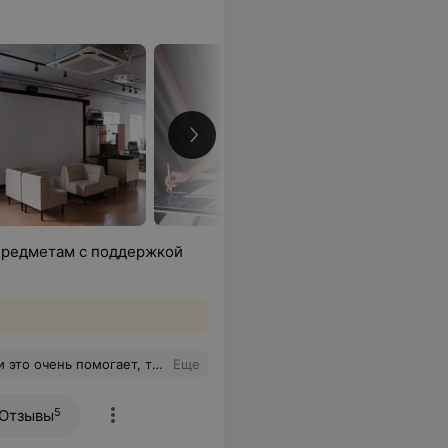
 предметам с поддержкой
тво. Иногда уроки чуть затягиваются из-за вопросов, но это скорее плюс. Курс уже продлила, еще раз спасибо Даше и Кедрам!
Еще
5
Отзывы