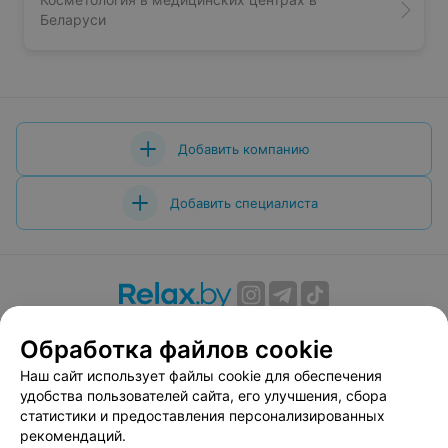
Беларуси
Добавить компанию
Добавить специалиста
О проекте
Новости проекта
Размещение рекламы
Обработка файлов cookie
Вакансии
Публичный договор
Способы оплаты
Наш сайт использует файлы cookie для обеспечения
Публичный договор по использованию сервиса
удобства пользователей сайта, его улучшения, сбора
«Афиша»
статистики и предоставления персонализированных
Пользовательское соглашение
рекомендаций.