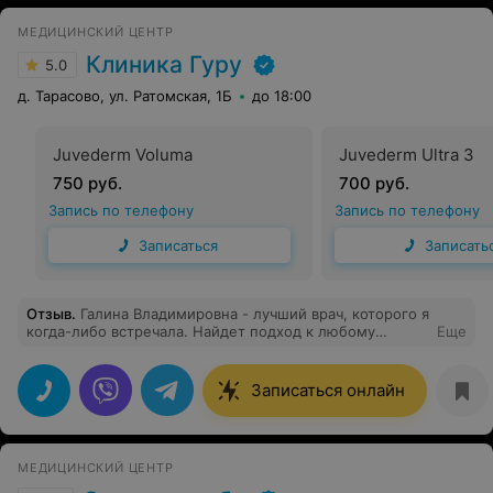
Дала рекомендации и сделала назначение. Очень
чуткий и тактичный человек! Искренняя
МЕДИЦИНСКИЙ ЦЕНТР
благодарность, и пожелание Арине Александровне
всего самого наилучшего, и дальнейших
Клиника Гуру
5.0
профессиональных успехов!
д. Тарасово, ул. Ратомская, 1Б
до 18:00
Juvederm Voluma
Juvederm Ultra 3
750 руб.
700 руб.
Запись по телефону
Запись по телефону
Записаться
Записать
Отзыв
.
Галина Владимировна - лучший врач, которого я
когда-либо встречала. Найдет подход к любому
Еще
пациенту. Для меня важно, чтобы врач-гинеколог мог
расположить человека так, чтобы ему было
комфортно, Галина Владимировна это умеет. Приятная
Записаться онлайн
женщина. Отличный специалист в своей сфере)
МЕДИЦИНСКИЙ ЦЕНТР