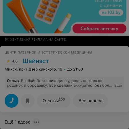
ЭФФЕКТИВНАЯ РЕКЛАМА НА САЙТЕ
ЦЕНТР ЛАЗЕРНОЙ И ЭСТЕТИЧЕСКОЙ МЕДИЦИНЫ
Шайнэст
4.6
Минск, пр-т Дзержинского, 19
до 21:00
Отзыв
.
В «ШайнЭст» приходила удалять несколько
родинок и бородавку. Все сделали аккуратно, без боли
Еще
и с доброжелательным отношением. Особенно
понравилось,что дали рекомендации по
восстановлению. Кожа зажила ровно, без следов, и
206
Отзывы
Все адреса
теперь я чувствую себя гораздо увереннее. Очень
приятно, что здесь заботятся не только о моменте
самой процедуры, но и об уходе после нее.
Ещё 1 адрес