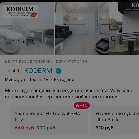
полной мере. Поддержка и внимательность со
стороны врача не оставила ни малейших сомнений
или волнений перед проведением операции.
Счастлива, что доверилась и все ожидания стали
реальностью. Рекомендую и безмерно благодарю!
ЦЕНТР КОСМЕТОЛОГИИ И ДЕРМАТОЛОГИИ
KODERM
4.9
Минск, ул. Щорса, 4А
Выходной
Место, где соединились медицина и красота. Услуги по
инъекционной и терапевтической косметологии
-
4
%
Увеличение губ Teosyal RHA
Увеличение губ J
Kiss
Ultra Smile
660 руб.
690 руб.
610 руб.