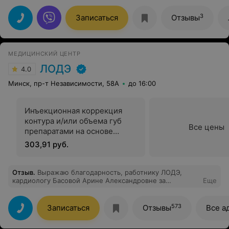
подход к ребенку, осмотр прошел без стресса).
Консультацией довольна, план действий есть. Мои
3
Записаться
Отзывы
нервы в порядке. Рекомендую!
МЕДИЦИНСКИЙ ЦЕНТР
ЛОДЭ
4.0
Минск, пр-т Независимости, 58А
до 16:00
Инъекционная коррекция
контура и/или объема губ
Все цены
препаратами на основе
гиалуроновой кислоты
303,91 руб.
Отзыв
.
Выражаю благодарность, работнику ЛОДЭ,
кардиологу Басовой Арине Александровне за
Еще
профессиональную консультацию. Однозначно
доволен посещением и рекомендую данного врача.
Грамотна, с современным подходом , провела анализ
573
Записаться
Отзывы
Все а
общего состояния , поставила дополнительный ,
правильный !!! диагноз не по профилю кардиологии!