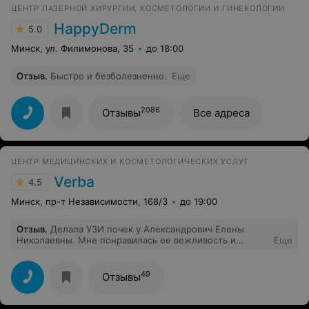
ЦЕНТР ЛАЗЕРНОЙ ХИРУРГИИ, КОСМЕТОЛОГИИ И ГИНЕКОЛОГИИ
HappyDerm
5.0
Минск, ул. Филимонова, 35
до 18:00
Отзыв
.
Быстро и безболезненно.
Еще
2086
Отзывы
Все адреса
ЦЕНТР МЕДИЦИНСКИХ И КОСМЕТОЛОГИЧЕСКИХ УСЛУГ
Verba
4.5
Минск, пр-т Независимости, 168/3
до 19:00
Отзыв
.
Делала УЗИ почек у Александрович Елены
Николаевны. Мне понравилась ее вежливость и
Еще
мягкость, так как я сама боюсь врачей, но с ней мне
было комфортно. Давно не решалась обследовать
почки, рада, что выбрала именно этот центр. В
49
Отзывы
кабинете УЗИ тепло, дают все необходимые
исходники (не нужно брать с собой полотенца, как
обычно в больницах, все есть на месте). Приемлемые