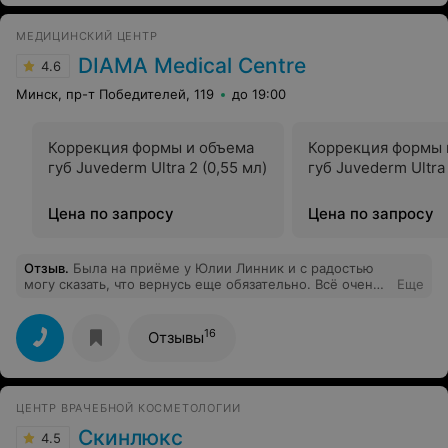
МЕДИЦИНСКИЙ ЦЕНТР
DIAMA Medical Centre
4.6
Минск, пр-т Победителей, 119
до 19:00
Коррекция формы и объема
Коррекция формы 
губ Juvederm Ultra 2 (0,55 мл)
губ Juvederm Ultra 
Цена по запросу
Цена по запросу
Отзыв
.
Была на приёме у Юлии Линник и с радостью
могу сказать, что вернусь еще обязательно. Всё очень
Еще
понравилось. Юлия понимает с полуслова, учитывает
все пожелания. Результат вас определенно порадует!!!
Не могу не отметить прекрасную девушку-
16
Отзывы
администратора. Вежливая и приветливая, подробно
предоставила мне интересующую меня информацию )
Спасибо вам!
ЦЕНТР ВРАЧЕБНОЙ КОСМЕТОЛОГИИ
Скинлюкс
4.5