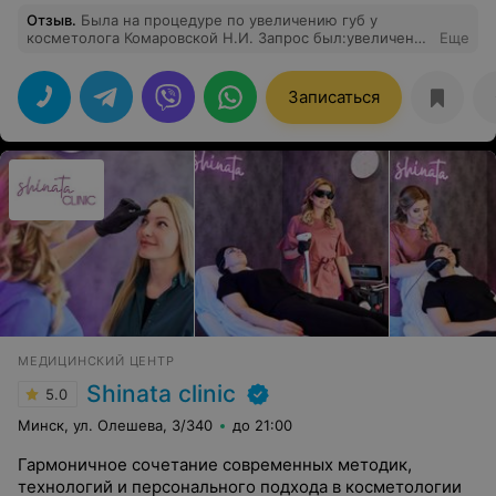
Отзыв
.
Была на процедуре по увеличению губ у
косметолога Комаровской Н.И. Запрос был:увеличение
Еще
с максимально натуральным эффектом + коррекция
небольшой асимметрии верхней губы. Результатом
очень довольна! Получила, то что хотела. Наталья
Записаться
Игоревна все сделала максимально аккуратно, без
синяков и комков. Спасибо!
МЕДИЦИНСКИЙ ЦЕНТР
Shinata clinic
5.0
Минск, ул. Олешева, 3/340
до 21:00
Гармоничное сочетание современных методик,
технологий и персонального подхода в косметологии