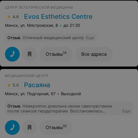
цены, высокое качество обслуживания. Мне дали
ЦЕНТР ЭСТЕТИЧЕСКОЙ МЕДИЦИНЫ
распечатку с результатами и ответили на
интересующие меня вопросы. Обязательно обращусь
Evos Esthetics Centre
4.6
сюда еще раз, если будет необходимость проходить
обследования.
Минск, ул. Мястровская, 8
до 21:30
Отзыв
.
Отличный медицинский центр
Еще
14
Отзывы
Все адреса
МЕДИЦИНСКИЙ ЦЕНТР
Расаяна
5.0
Минск, ул. Подгорная, 67
Выходной
Отзыв
.
Невероятно довольна своим самочувствием
после сеансов гирудотерапии. Восстановилась
Еще
практически после первой процедуры. Даже не могла
себе представить, что есть такой простой способ
решения надоевших проблем со здоровьем!
10
Отзывы
Рекомендую Вас всем своим знакомым!