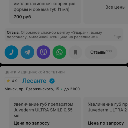
имплантационная коррекция
Все цены
формы и объема губ (1 мл)
700 руб.
Отзыв
.
Огромное спасибо центру «Эдаран», всему
персоналу, милейшей женщине на ресепшене и
Еще
особенно Сергею Сергеевичу Мечковскому за
исполнение моей мечты. Теперь я обладательница
шикарной груди! Врача и центр выбирала по отзывам в
103
Отзывы
интернете, ни капли не пожалела. Сергей Сергеевич -
профессионал своего дела! Операция и процесс
восстановления прошли просто замечательно и
незаметно) Желаю Сергею Сергеевичу дальнейших
ЦЕНТР МЕДИЦИНСКОЙ ЭСТЕТИКИ
успехов в работе и ещё раз от всего сердца благодарю
его и весь персонал медицинского центра за
Лесанте
4.9
профессионализм, дружелюбие, заботу и поддержку!
Вы лучшие ❤️
Минск, пр. Дзержинского, 15
до 21:00
Увеличение губ препаратом
Увеличение губ п
Juvederm ULTRA SMILE 0,55
Juvederm ULTRA 2 
мл.
Цена по запросу
Цена по запросу