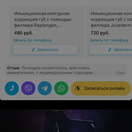
Инъекционная контурная
Инъекционная кон
коррекция губ с помощью
коррекция губ с 
филлера Replengen,
филлера Juvederm 
Rejeuneesse (Корея) 1,1 мл
(Франция) 1 мл
480 руб.
720 руб.
Запись по телефону
Запись по телефону
Записаться
Записать
Отзыв
.
Посещала косметолога, врач очень
внимательная, с индивидуальным подходом.
Еще
Посоветовала пройти несколько процедур для
улучшения качества кожи. А ещё очень вкусный кофе в
клинике. Обязательно буду всем рекомендовать.
Записаться онлайн