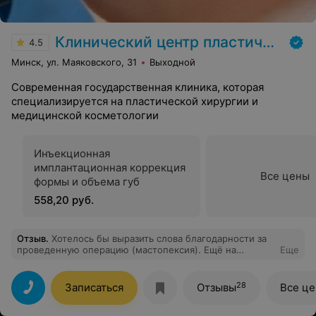
Клинический центр пластической хирургии и медицинской косметологии
4.5
Минск, ул. Маяковского, 31
Выходной
Современная государственная клиника, которая
специализируется на пластической хирургии и
медицинской косметологии
Инъекционная
имплантационная коррекция
Все цены
формы и объема губ
558,20 руб.
Отзыв
.
Хотелось бы выразить слова благодарности за
проведенную операцию (мастопексия). Ещё на
Еще
первичной консультации сложилось впечатление, что
Игорь Вячеславович - профессионал своего дела:
детально ответил на заданные вопросы, проговорил
28
Записаться
Отзывы
Все ц
рекомендации перед проведением операции и
ожидаемый результат, который после был достигнут в