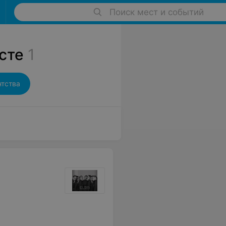
Поиск мест и событий
сте
1
нтства