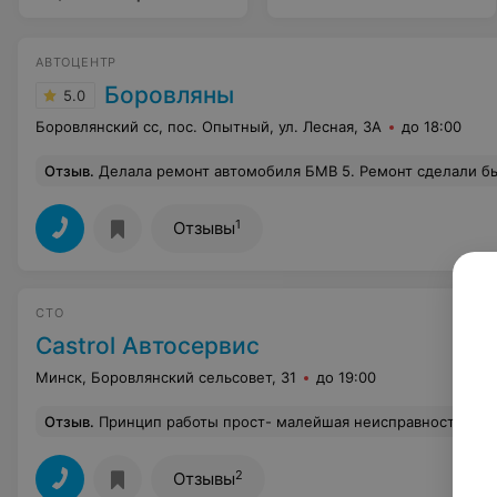
АВТОЦЕНТР
Боровляны
5.0
Боровлянский сс, пос. Опытный, ул. Лесная, 3А
до 18:00
Отзыв
.
Делала ремонт автомобиля БМВ 5. Ремонт сделали быстро, качественно и недорого. Особая БЛАГОДАРНОСТЬ Андрею, который с грамотным подходом относится к свое
1
Отзывы
СТО
Castrol Автосервис
Минск, Боровлянский сельсовет, 31
до 19:00
Отзыв
.
Принцип работы прост- малейшая неисправность-покупай все новое, мы поставим и на тебе заработаем. Пропало сцепление, пришлось выложить 500 у.е. но толку мало
2
Отзывы