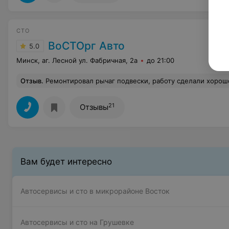
СТО
ВоСТОрг Авто
5.0
Минск, аг. Лесной ул. Фабричная, 2а
до 21:00
Отзыв
.
Ремонтировал рычаг подвески, работу сделали хорош
21
Отзывы
Вам будет интересно
Автосервисы и сто в микрорайоне Восток
Автосервисы и сто на Грушевке