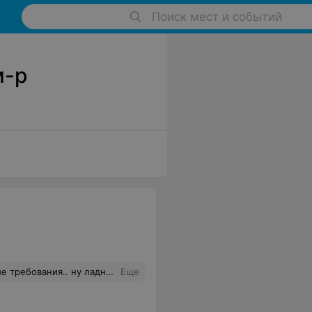
Поиск мест и событий
м-р
арага..Как Мне заявили что мосты не у них.. и у Кого то продавца..То есть Они посредники..да еще и не владеющие инфой...Вот так.
Еще