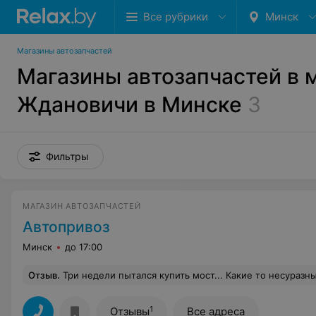
Все рубрики
Минск
Магазины автозапчастей
Магазины автозапчастей в 
Ждановичи в Минске
3
Фильтры
МАГАЗИН АВТОЗАПЧАСТЕЙ
Автопривоз
Минск
до 17:00
Отзыв
.
Три недели пытался купить мост... Какие то несуразные требования.. ну ладно все можно понять.. все таки совок...Но когда через три недели сообщили что на обеих мостах которые у них представлены в продаже гудят редуктора!!!!! Через три недели!!!! Это повергло в легкий ступор!!! Общее впечетление-- ш
1
Отзывы
Все адреса