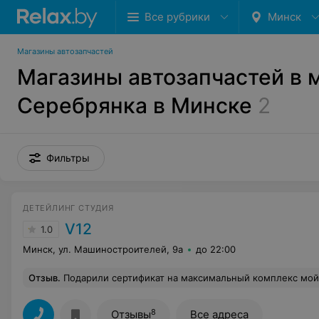
Все рубрики
Минск
Магазины автозапчастей
Магазины автозапчастей в 
Серебрянка в Минске
2
Фильтры
ДЕТЕЙЛИНГ СТУДИЯ
V12
1.0
Минск, ул. Машиностроителей, 9а
до 22:00
Отзыв
.
Подарили сертификат на максимальный комплекс мойки, в конце апреля уточнял сроки действия на что администратор уверял что без ограничений, в июне хотел записаться на что ответили что сейчас мойка на ремонте, позвоните на следующей неделе. В очередной раз решил записаться на
8
Отзывы
Все адреса