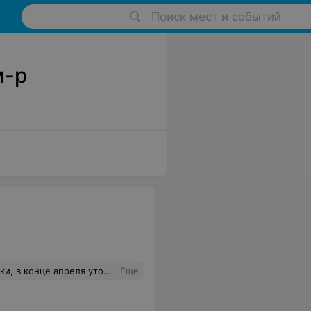
Поиск мест и событий
м-р
 что администратор мягко послал по телефону и сообщил что у нас сменился владелец и ваш сертификат не действителен.
Еще