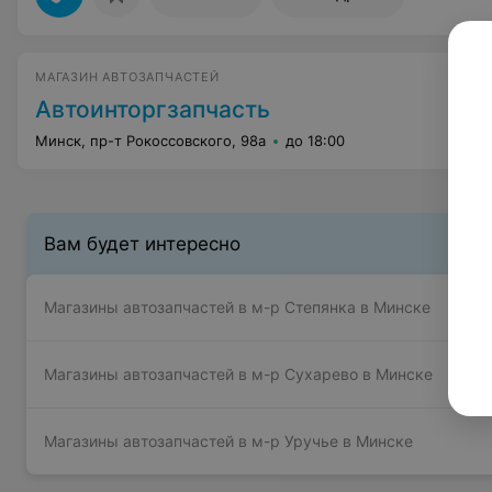
МАГАЗИН АВТОЗАПЧАСТЕЙ
Автоинторгзапчасть
Минск, пр-т Рокоссовского, 98а
до 18:00
Вам будет интересно
Магазины автозапчастей в м-р Степянка в Минске
Магазины автозапчастей в м-р Сухарево в Минске
Магазины автозапчастей в м-р Уручье в Минске