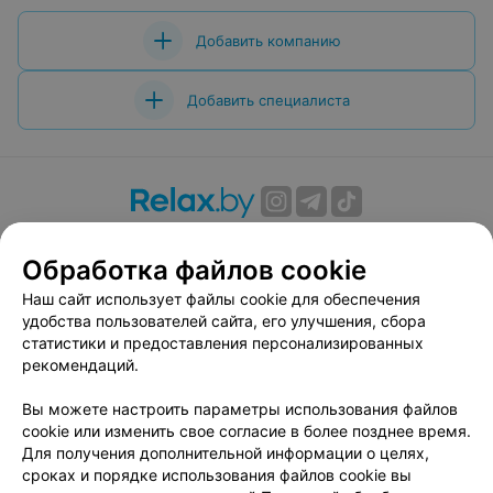
Добавить компанию
Добавить специалиста
О проекте
Новости проекта
Размещение рекламы
Обработка файлов cookie
Вакансии
Публичный договор
Способы оплаты
Публичный договор по использованию сервиса
Наш сайт использует файлы cookie для обеспечения
«Афиша»
удобства пользователей сайта, его улучшения, сбора
статистики и предоставления персонализированных
Пользовательское соглашение
рекомендаций.
Написать в поддержку
Вы можете настроить параметры использования файлов
Связаться по вопросам сотрудничества
cookie или изменить свое согласие в более позднее время.
Написать руководителю relax.by
Для получения дополнительной информации о целях,
Персональные настройки cookie
сроках и порядке использования файлов cookie вы