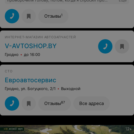
проморочили голову, потом, когда я спросил про
Еще
гарантию, отказались продавать!!! не фирма - а полный
развод!!! не советую с ними связываться!!!
1
Отзывы
ИНТЕРНЕТ-МАГАЗИН АВТОЗАПЧАСТЕЙ
V-AVTOSHOP.BY
Гродно
до 16:00
СТО
Евроавтосервис
Гродно, ул. Богуцкого, 2/1
Выходной
87
Отзывы
Все адреса