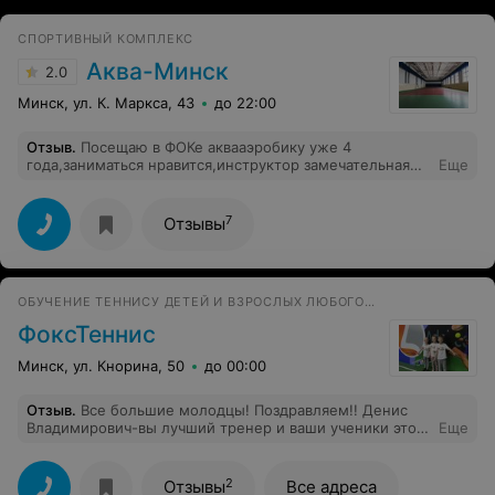
СПОРТИВНЫЙ КОМПЛЕКС
Аква-Минск
2.0
Минск, ул. К. Маркса, 43
до 22:00
Отзыв
.
Посещаю в ФОКе аквааэробику уже 4
года,заниматься нравится,инструктор замечательная
Еще
девушка Анна.Волнует только одно,когда же поменяют
спортивный инвентарь (в народе называют "палки")?
Обещали поменять год назад ,или администрация
7
Отзывы
ждет когда кто-нибудь утонет,так в добавок ко всему
их часто не хватает.Уважаемая администрация!!!Не
ждите,а занимайтесь проблемой прямо сейчас, пока
ничего плохого не произошло, так как палки на воде
ОБУЧЕНИЕ ТЕННИСУ ДЕТЕЙ И ВЗРОСЛЫХ ЛЮБОГО УРОВНЯ И СТЕПЕНИ ПОДГОТОВКИ
плохо держат .Цены вы не забываете постоянно
повышать!!!Позор!!!
ФоксТеннис
Минск, ул. Кнорина, 50
до 00:00
Отзыв
.
Все большие молодцы! Поздравляем!! Денис
Владимирович-вы лучший тренер и ваши ученики это
Еще
доказывают! Всем дальнейших успехов.
2
Отзывы
Все адреса