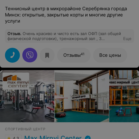
Теннисный центр в микрорайоне Серебрянка города
Минск: открытые, закрытые корты и многие другие
услуги
Отзыв
.
Очень красиво и чисто есть зал ОФП (зал общей
физической подготовки), тренажорный зал , 3
Еще
теннисных корта, и бассейн куда вмещается 20
человек
41
Отзывы
Все цены
СПОРТИВНЫЙ ЦЕНТР
Max Mirnyi Center
4.3