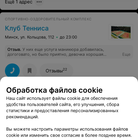
Ещё 1 адрес
СПОРТИВНО-ОЗДОРОВИТЕЛЬНЫЙ КОМПЛЕКС
Клуб Тенниса
Минск, ул. Кольцова, 112
до 23:00
Отзыв
.
У них еще услуга маникюра добавилась,
догоговато, но было приятно, девочка хорошая
Еще
обслуживала.
22
Отзывы
Обработка файлов cookie
СПОРТИВНЫЙ КЛУБ
Наш сайт использует файлы cookie для обеспечения
Yestoday
4.0
удобства пользователей сайта, его улучшения, сбора
Минск, ул. Евфросиньи Полоцкой, 4
до 23:00
статистики и предоставления персонализированных
рекомендаций.
Отзыв
.
Пришли поиграть в теннис на корте, который
заранее забронировали. Узнали, что бронь сняли, хотя
Еще
Вы можете настроить параметры использования файлов
ещё утром она была... На вопрос "Почему так
cookie или изменить свое согласие в более позднее время.
произошло?" ответили, что директор по теннису