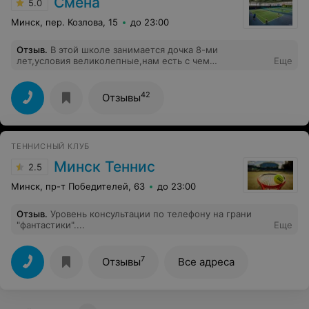
Смена
5.0
Минск, пер. Козлова, 15
до 23:00
Отзыв
.
В этой школе занимается дочка 8-ми
лет,условия великолепные,нам есть с чем
Еще
сравнивать.Всем рекомендую.
42
Отзывы
ТЕННИСНЫЙ КЛУБ
Минск Теннис
2.5
Минск, пр-т Победителей, 63
до 23:00
Отзыв
.
Уровень консультации по телефону на грани
"фантастики"....
Еще
7
Отзывы
Все адреса