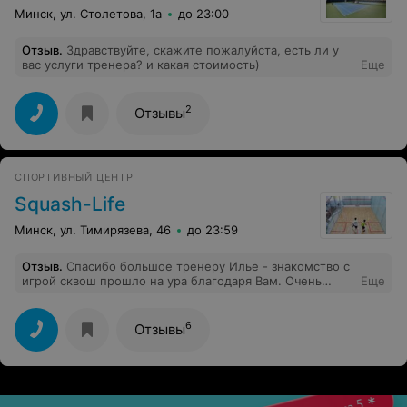
Минск, ул. Столетова, 1а
до 23:00
Отзыв
.
Здравствуйте, скажите пожалуйста, есть ли у
вас услуги тренера? и какая стоимость)
Еще
2
Отзывы
СПОРТИВНЫЙ ЦЕНТР
Squash-Life
Минск, ул. Тимирязева, 46
до 23:59
Отзыв
.
Спасибо большое тренеру Илье - знакомство с
игрой сквош прошло на ура благодаря Вам. Очень
Еще
интересно, понятно и увлеченно все объясняли. Даже
когда не все получалось, объясняли по несколько раз
и подбадривали. Было очень приятно и интересно!
6
Отзывы