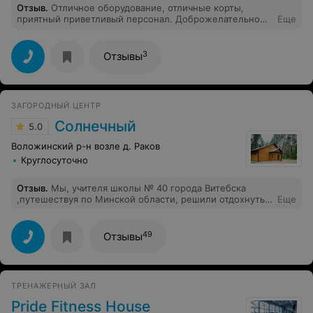
Отзыв
.
Отличное оборудование, отличные корты,
кинотеатре. Ну что ж, сочетание цена-качество для
приятный приветливый персонал. Доброжелательное
Еще
меня 8 из 10. О потраченное времени не жалею, приду
обслуживание. Низкая стоимость. Отличные акции и
еще.
предложения. Удобное месторасположение.
3
Отзывы
ЗАГОРОДНЫЙ ЦЕНТР
Солнечный
5.0
Воложинский р-н возле д. Раков
Круглосуточно
Отзыв
.
Мы, учителя школы № 40 города Витебска
,путешествуя по Минской области, решили отдохнуть
Еще
и отметить свой праздник День учителя в "
Солнечном". Нам очень повезло! Природа, комфортные
условия проживания, праздничный ужин,
49
Отзывы
гостеприимство персонала оказались просто
замечательными. Менеджер Ольга учла все
пожелания и материальные возможности нашей
большой группы, за что ей огромная благодарность.
ТРЕНАЖЕРНЫЙ ЗАЛ
Вкусная и разнообразная еда, доброжелательные
повар Татьяна Николаевна и официантка Наталья
Pride Fitness House
сделали наш вечер в ресторане теплым и по-