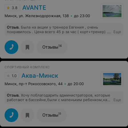
AVANTE
3.8
Минск, ул. Железнодорожная, 138
до 23:00
Отзыв
.
Была на акции у тренера Евгения , очень
понравилось . Цена всего 45 р за час ( корт+тренер) .
Еще
Рекомендую тренера Евгения! Буду ходить еще !
14
Отзывы
СПОРТИВНЫЙ КОМПЛЕКС
Аква-Минск
1.0
Минск, пр-т Рокоссовского, 44
до 20:00
Отзыв
.
Хочу поблагодарить администраторов, которые
работают в бассейне,были с маленьким ребенком,нам
Еще
очень понравилось,очень милые и приветливые
женщины,большое спасибо,придем к вам еще!
11
Отзывы