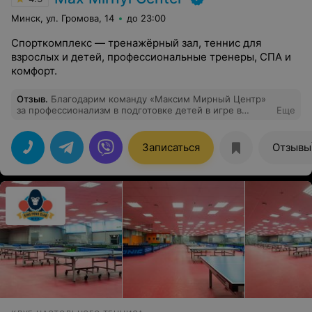
Минск, ул. Громова, 14
до 23:00
Спорткомплекс — тренажёрный зал, теннис для
взрослых и детей, профессиональные тренеры, СПА и
комфорт.
Отзыв
.
Благодарим команду «Максим Мирный Центр»
за профессионализм в подготовке детей в игре в
Еще
теннис и СФП! Отличная организация турниров для
детей всех возрастов, честное судейство! Отдельная
благодарность директору турниров Эдуарду
Записаться
Отзывы
Смолярчуку! Мы с радостью приходим на все турниры!
Дети многому научились: ответственности настоящих
спортсменов, честности, спортивному духу
соперничества, целеустремленности и
сопереживанию! Желаем успехов во всем Центру,
тренерам и всей команде ММС! Желаем вам выпускать
только олимпийских чемпионов и победителей
Большого шлема! Спасибо Бондарику Антону
Глебовичу и Грабовец Ларисе Петровне! Вы лучшие!!!