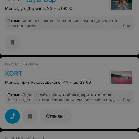
Минск, ул. Даумана, 23
с 09:00
Отзыв
.
Хорошая школа. Маленькие группы для детей.
Нам нравится.
Еще
ШКОЛА ТЕННИСА
KORT
Минск, пр-т Рокоссовского, 44
до 23:00
Отзыв
.
Здравствуйте. Хочу поблагодарить тренера
Александра за профессионализм, умение найти подход
Еще
к каждому из своих учеников и желание сделать
каждую тренировку интересной и продуктивной.
Теперь с удовольствием провожу время с друзьями на
2
Отзывы
корте)) Спасибо огромное любимому тренеру!!!
СПОРТИВНЫЙ ЦЕНТР