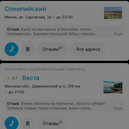
Олимпийский
Минск, ул. Сурганова, 2а
до 22:00
Отзыв
.
Была на выходных в бассейне, очень
понравилось. Бассейн большой (50м.) хорошо
Еще
подходит для активных тренировок. После плавания
можно зайти погреться в сауне. Все, что нужно для
поддержания отличного самочувствия!
67
Отзывы
Все адреса
СПОРТИВНО-ОЗДОРОВИТЕЛЬНЫЙ КОМПЛЕКС
Веста
3.7
Минская обл., Дзержинский р-н, 319 км
до 21:00
Отзыв
.
Вчера катались на тюбингах, просто супер!!!
Тюбинги новые, горка отличная, всем очень
Еще
понравилось, спасибо!!!
13
Отзывы